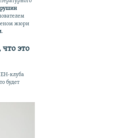
итературного
крушин
снователем
леном жюри
м
.
 что это
ПЕН-клуба
то будет