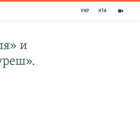
УКР
КТА
ля» и
уреш».