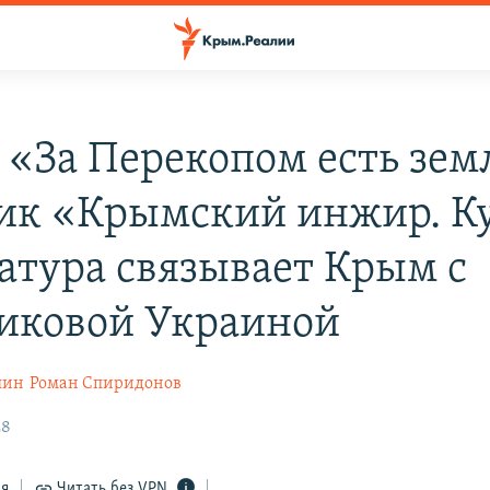
 «За Перекопом есть зем
ик «Крымский инжир. К
атура связывает Крым с
иковой Украиной
шин
Роман Спиридонов
28
ся
Читать без VPN