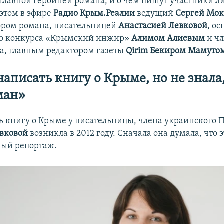
 главной героиней романа, и о чем пишут участники л
 этом в эфире
Радио Крым.Реалии
ведущий
Сергей Мо
тором романа, писательницей
Анастасией Левковой
, о
го конкурса «Крымский инжир»
Алимом Алиевым
и ч
са, главным редактором газеты
Qirim Бекиром Мамуто
написать книгу о Крыме, но не знала,
ман»
ь книгу о Крыме у писательницы, члена украинского 
вковой
возникла в 2012 году. Сначала она думала, что э
ный репортаж.