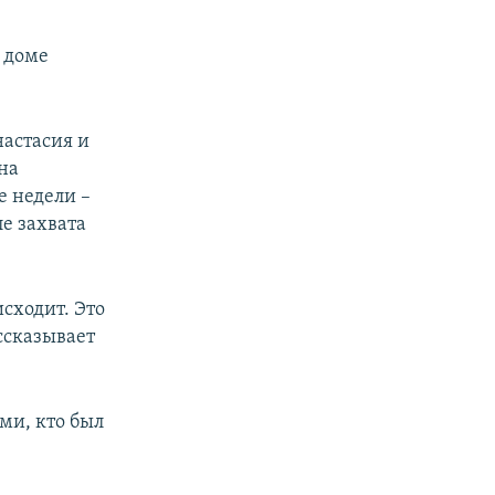
в доме
настасия и
на
е недели –
ле захвата
исходит. Это
ассказывает
ми, кто был