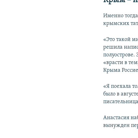
Крым – н
Именно тогда,
крымских тат
«Это такой м
решила напис
полуострове. 
«врасти в тем
Крыма Россие
«Я поехала то
было в август
писательница
Анастасия на
вынужден пер