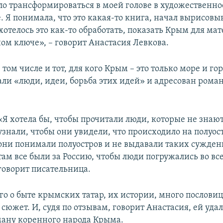
ало трансформироваться в моей голове в художественно
. Я понимала, что это какая-то книга, начал вырисовы
отелось это как-то обработать, показать Крым для мат
ом ключе», – говорит Анастасия Левкова.
в том числе и тот, для кого Крым – это только море и го
ли «люди, идеи, борьба этих идей» и адресован роман
«Я хотела бы, чтобы прочитали люди, которые не знают
узнали, чтобы они увидели, что происходило на полуос
они понимали полуостров и не выдавали таких суждени
там все были за Россию, чтобы люди погружались во все 
говорит писательница.
о о быте крымских татар, их истории, много пословиц
сюжет. И, судя по отзывам, говорит Анастасия, ей удал
ману коренного народа Крыма.