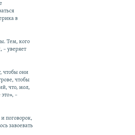
е
ваться
ерика в
ры. Тем, кого
, – уверяет
, чтобы они
трове, чтобы
й, что, мол,
это», –
 и поговорок,
ось завоевать