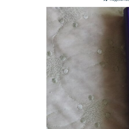
ПОБЕДИТЕЛЕЙ НЕ СУДЯТ?
КРЫМ.НЕПОКОРЕННЫЙ
ELIFBE
УКРАИНСКАЯ ПРОБЛЕМА КРЫМА