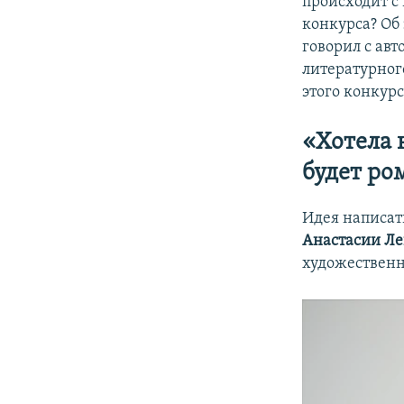
происходит с
конкурса? Об
говорил с ав
литературно
этого конкур
«Хотела 
будет ро
Идея написат
Анастасии Ле
художествен