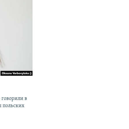
 говорили в
ы польских