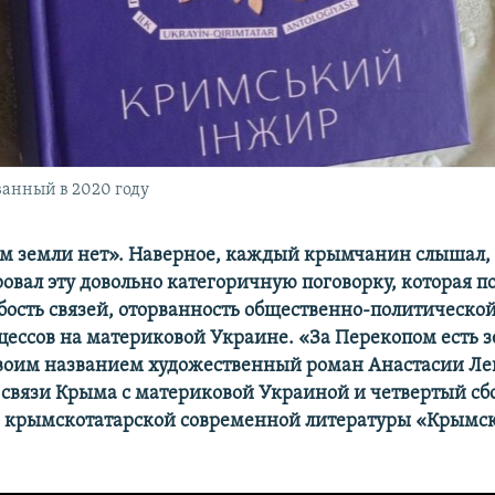
анный в 2020 году
м земли нет». Наверное, каждый крымчанин слышал, а
ровал эту довольно категоричную поговорку, которая 
бость связей, оторванность общественно-политическо
цессов на материковой Украине. «За Перекопом есть з
воим названием художественный роман Анастасии Ле
связи Крыма с материковой Украиной и четвертый с
и крымскотатарской современной литературы «Крымс