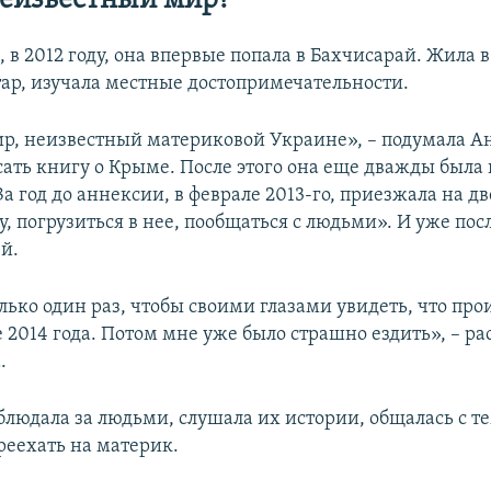
еизвестный мир?
 в 2012 году, она впервые попала в Бахчисарай. Жила 
ар, изучала местные достопримечательности.
ир, неизвестный материковой Украине», – подумала А
ать книгу о Крыме. После этого она еще дважды была 
За год до аннексии, в феврале 2013-го, приезжала на дв
у, погрузиться в нее, пообщаться с людьми». И уже пос
й.
лько один раз, чтобы своими глазами увидеть, что про
е 2014 года. Потом мне уже было страшно ездить», – р
.
блюдала за людьми, слушала их истории, общалась с те
еехать на материк.