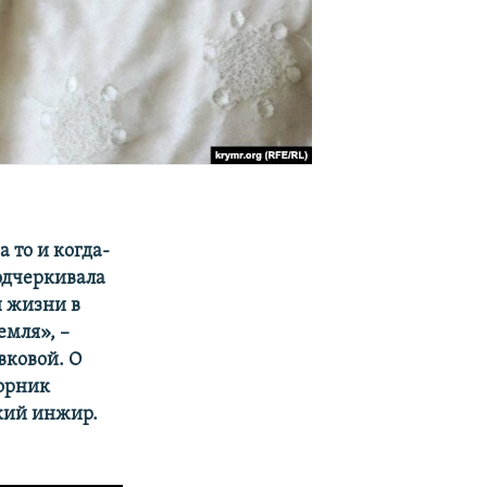
 то и когда-
подчеркивала
й жизни в
емля», –
вковой. О
борник
кий инжир.