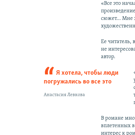
«Все это нач
произведение
сюжет… Мне х
художественн
Ее читатель, 
не интересова
автор.
Я хотела, чтобы люди
погружались во все это
Анастасия Левкова
В романе мног
вплетенных в 
интерес к ро