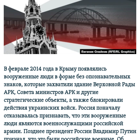
ПРИСОЕДИНЯЙТЕСЬ!
ПОБЕДИТЕЛЕЙ НЕ СУДЯТ?
КРЫМ.НЕПОКОРЕННЫЙ
ELIFBE
УКРАИНСКАЯ ПРОБЛЕМА КРЫМА
Все сайты RFE/RL
В феврале 2014 года в Крыму появлялись
вооруженные люди в форме без опознавательных
знаков, которые захватили здание Верховной Рады
АРК, Совета министров АРК и другие
стратегические объекты, а также блокировали
действия украинских войск. Россия поначалу
отказывалась признавать, что эти вооруженные
люди являются военнослужащими российской
армии. Позднее президент России Владимир Путин
признал, что это были российские военные. Об