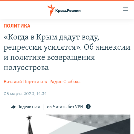
Доступность
ссылки
Вернуться
ПОЛИТИКА
к
НОВОСТИ
«Когда в Крым дадут воду,
основному
СПЕЦПРОЕКТЫ
содержанию
репрессии усилятся». Об аннексии
ВОДА
Вернутся
ГРУЗ 200
и политике возвращения
к
ИСТОРИЯ
КАРТА ВОЕННЫХ ОБЪЕКТОВ КРЫМА
полуострова
главной
ЕЩЕ
11 ЛЕТ ОККУПАЦИИ КРЫМА. 11 ИСТОРИЙ СОПРОТИВЛЕНИЯ
навигации
Виталий Портников
Радио Свобода
Вернутся
РАДІО СВОБОДА
ИНТЕРАКТИВ
к
05 марта 2020, 14:34
КАК ОБОЙТИ БЛОКИРОВКУ
ИНФОГРАФИКА
поиску
Поделиться
Читать без VPN
ТЕЛЕПРОЕКТ КРЫМ.РЕАЛИИ
Українською
СОВЕТЫ ПРАВОЗАЩИТНИКОВ
Qırımtatar
ПРОПАВШИЕ БЕЗ ВЕСТИ