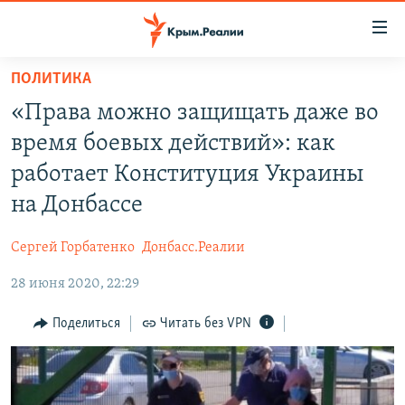
Доступность
ссылки
Вернуться
ПОЛИТИКА
к
НОВОСТИ
«Права можно защищать даже во
основному
СПЕЦПРОЕКТЫ
содержанию
время боевых действий»: как
ВОДА
Вернутся
ГРУЗ 200
работает Конституция Украины
к
ИСТОРИЯ
КАРТА ВОЕННЫХ ОБЪЕКТОВ КРЫМА
на Донбассе
главной
ЕЩЕ
11 ЛЕТ ОККУПАЦИИ КРЫМА. 11 ИСТОРИЙ СОПРОТИВЛЕНИЯ
навигации
Сергей Горбатенко
Донбасс.Реалии
Вернутся
РАДІО СВОБОДА
ИНТЕРАКТИВ
к
28 июня 2020, 22:29
КАК ОБОЙТИ БЛОКИРОВКУ
ИНФОГРАФИКА
поиску
Поделиться
Читать без VPN
ТЕЛЕПРОЕКТ КРЫМ.РЕАЛИИ
Українською
СОВЕТЫ ПРАВОЗАЩИТНИКОВ
Qırımtatar
ПРОПАВШИЕ БЕЗ ВЕСТИ