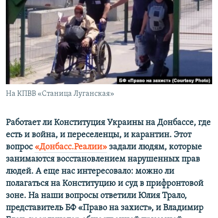
ПРИСОЕДИНЯЙТЕСЬ!
ПОБЕДИТЕЛЕЙ НЕ СУДЯТ?
КРЫМ.НЕПОКОРЕННЫЙ
ELIFBE
УКРАИНСКАЯ ПРОБЛЕМА КРЫМА
Все сайты RFE/RL
На КПВВ «Станица Луганская»
Работает ли Конституция Украины на Донбассе, где
есть и война, и переселенцы, и карантин. Этот
вопрос
«Донбасс.Реалии»
задали людям, которые
занимаются восстановлением нарушенных прав
людей. А еще нас интересовало: можно ли
полагаться на Конституцию и суд в прифронтовой
зоне. На наши вопросы ответили Юлия Трало,
представитель БФ «Право на захист», и Владимир