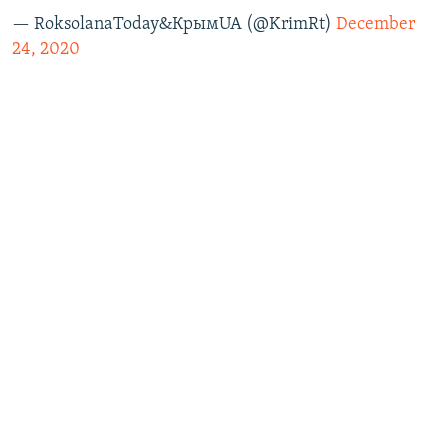
— RoksolanaToday&КрымUA (@KrimRt)
December
24, 2020