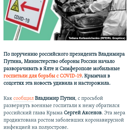
ПРИСОЕДИНЯЙТЕСЬ!
ПОБЕДИТЕЛЕЙ НЕ СУДЯТ?
КРЫМ.НЕПОКОРЕННЫЙ
ELIFBE
УКРАИНСКАЯ ПРОБЛЕМА КРЫМА
Все сайты RFE/RL
По поручению российского президента Владимира
Путина, Министерство обороны России начало
разворачивать в Ялте и Симферополе мобильные
госпитали для борьбы с COVID-19
. Крымчан в
соцсетях эта новость удивила и насторожила.
Как
сообщил
Владимир Путин
, с просьбой
развернуть военные госпитали к нему обратился
российский глава Крыма
Сергей Аксенов
. Эта мера
продиктована ростом заболевших коронавирусной
инфекцией на полуострове.