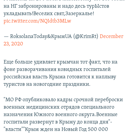
на НГ забронированы и надо десь турЫстов
укладывать!Веселих свят,Зазеркалье!
pic.twitter.com/NQIdtb3MLw
— RoksolanaToday&КрымUA (@KrimRt)
December
23, 2020
Еще больше удивляет крымчан тот факт, что на
фоне разворачивания ковидных госпиталей
российская власть Крыма готовится к наплыву
туристов на новогодние праздники.
"МО РФ опубликовало кадры срочной переброски
военных медицинских отрядов специального
назначения Южного военного округа.Военные
госпитали развернут в Крыму до конца дня"-
"власти""Крым жден на Новый Год 500 000