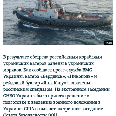
ПРИСОЕДИНЯЙТЕСЬ!
ПОБЕДИТЕЛЕЙ НЕ СУДЯТ?
КРЫМ.НЕПОКОРЕННЫЙ
ELIFBE
УКРАИНСКАЯ ПРОБЛЕМА КРЫМА
Все сайты RFE/RL
В результате обстрела российскими кораблями
украинских катеров ранены 6 украинских
моряков. Как сообщает пресс-служба ВМС
Украины, катера «Бердянск», «Никополь» и
рейдовый буксир «Яны Капу» ​захвачены
российским спецназом. На экстренном заседании
СНБО Украины было принято решение о
подготовке к введению военного положения в
Украине.​ США созывают экстренное заседание
Совета безопасности ООН.