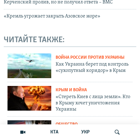
Керченский пролив, но не получил ответа – ВМС
«Кремль угрожает закрыть Азовское море»
ЧИТАЙТЕ ТАКЖЕ:
ВОЙНА РОССИИ ПРОТИВ УКРАИНЫ
Как Украина берет под контроль
«сухопутный коридор» в Крым
КРЫМ И ВОЙНА
«Стереть Киев с лица земли». Кто
в Крыму хочет уничтожения
Украины
ОБЩЕСТВО
Как Россия «мотивирует»
КТА
УКР
крымских абитуриентов