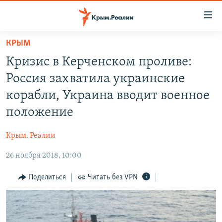
Доступность
ссылки
Вернуться
КРЫМ
к
НОВОСТИ
Кризис в Керченском проливе:
основному
СПЕЦПРОЕКТЫ
содержанию
Россия захватила украинские
ВОДА
Вернутся
ГРУЗ 200
корабли, Украина вводит военное
к
ИСТОРИЯ
КАРТА ВОЕННЫХ ОБЪЕКТОВ КРЫМА
положение
главной
ЕЩЕ
11 ЛЕТ ОККУПАЦИИ КРЫМА. 11 ИСТОРИЙ СОПРОТИВЛЕНИЯ
навигации
Крым. Реалии
Вернутся
РАДІО СВОБОДА
ИНТЕРАКТИВ
к
26 ноября 2018, 10:00
КАК ОБОЙТИ БЛОКИРОВКУ
ИНФОГРАФИКА
поиску
Поделиться
Читать без VPN
ТЕЛЕПРОЕКТ КРЫМ.РЕАЛИИ
Українською
СОВЕТЫ ПРАВОЗАЩИТНИКОВ
Qırımtatar
ПРОПАВШИЕ БЕЗ ВЕСТИ