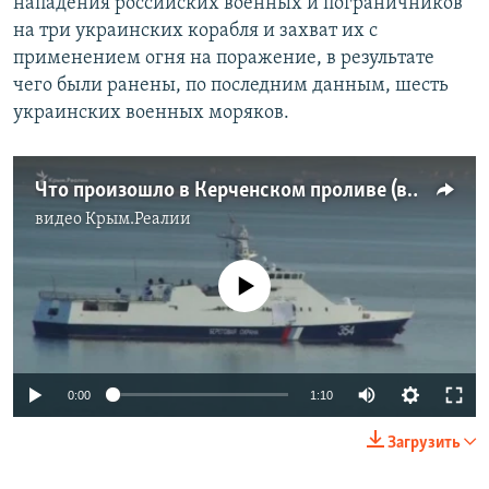
нападения российских военных и пограничников
на три украинских корабля и захват их с
применением огня на поражение, в результате
чего были ранены, по последним данным, шесть
украинских военных моряков.
Что произошло в Керченском проливе (видео)
видео
Крым.Реалии
No media source currently available
0:00
1:10
Загрузить