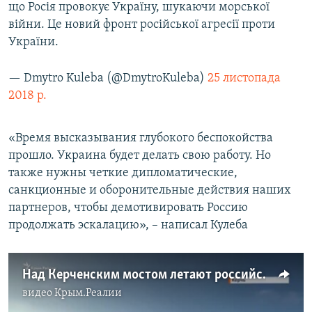
що Росія провокує Україну, шукаючи морської
війни. Це новий фронт російської агресії проти
України.
— Dmytro Kuleba (@DmytroKuleba)
25 листопада
2018 р.
«Время высказывания глубокого беспокойства
прошло. Украина будет делать свою работу. Но
также нужны четкие дипломатические,
санкционные и оборонительные действия наших
партнеров, чтобы демотивировать Россию
продолжать эскалацию», – написал Кулеба
Над Керченским мостом летают российские военные самолеты (видео)
видео
Крым.Реалии