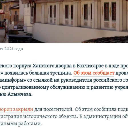
я 2021 года
ского корпуса Ханского дворца в Бахчисарае в ходе п
» появилась большая трещина.
Об этом сообщает
провл
минформ» со ссылкой на руководителя российского г
о централизованному обслуживанию и развитию учре
лью Алымчева.
ворец закрыли
для посетителей. Об этом сообщила под
истрация исторического объекта. В администрации об
ийными работами.