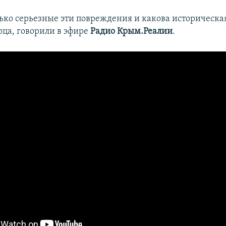
лько серьезные эти повреждения и какова историческа
рца, говорили в эфире
Радио Крым.Реалии
.