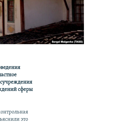
роведения
астное
осучреждения
ждений сферы
контрольная
ъяснили это