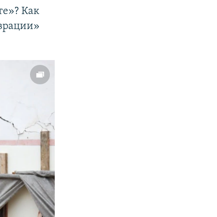
те»? Как
аврации»