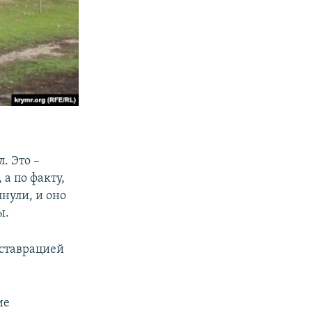
. Это –
 а по факту,
пнули, и оно
ы.
еставрацией
ие