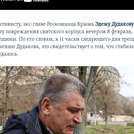
тивисту, экс-главе Рескомнаца Крыма
Эдему Дудаков
ту повреждения свитского корпуса вечером 8 февраля, 
ещины. По его словам, к 11 часам следующего дня тре
ению Дудакова, это свидетельствует о том, что стабил
удалось.