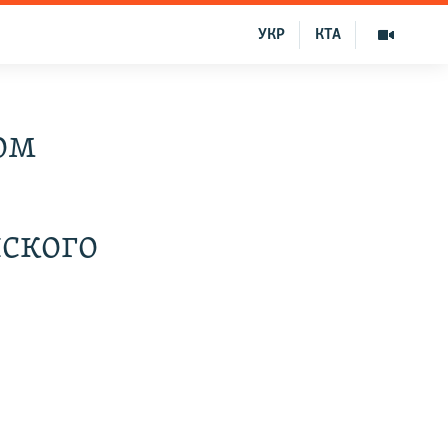
УКР
КТА
ом
ского