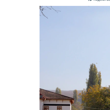
ПОБЕДИТЕЛЕЙ НЕ СУДЯТ?
КРЫМ.НЕПОКОРЕННЫЙ
ELIFBE
УКРАИНСКАЯ ПРОБЛЕМА КРЫМА