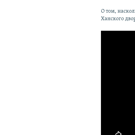
О том, наско
Ханского дво