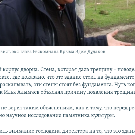
ист, экс-глава Рескомнаца Крыма Эдем Дудаков
 корпус дворца. Стена, которая дала трещину – новодел
кте, где показано, что это здание стоит на фундаменте,
раскапывать, эти стены стоят без фундамента. Чуть ко
так Илья Алымчев объяснял причину появления трещин
 не верит таким объяснениям, как и тому, что перед р
но научное исследование памятника культуры.
ить внимание господина директора на то, что это здан