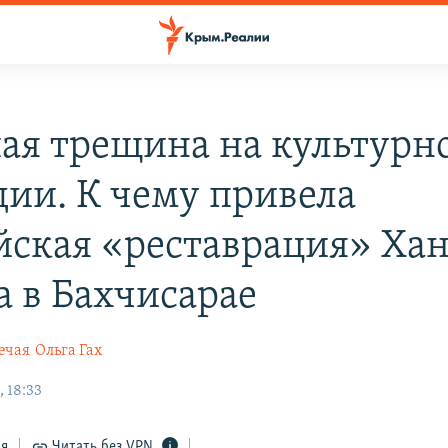
ая трещина на культурн
дии. К чему привела
йская «реставрация» Хан
а в Бахчисарае
ечая
Ольга Гах
 18:33
ся
Читать без VPN