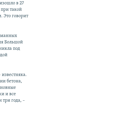
изошло в 27
 при такой
. Это говорит
думанных
ния Большой
никла под
едой
 известняка.
ии бетона,
основные
и и все
 три года, –