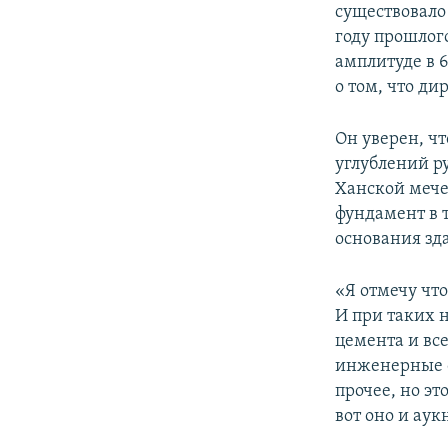
существовало
году прошлог
амплитуде в 6
о том, что ди
Он уверен, ч
углублений р
Ханской мече
фундамент в т
основания зд
«Я отмечу чт
И при таких 
цемента и все
инженерные о
прочее, но эт
вот оно и аук