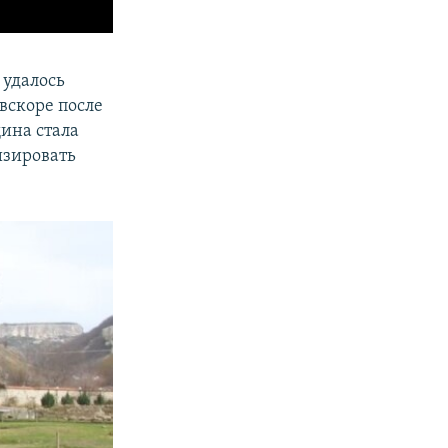
у
удалось
вскоре после
щина стала
изировать