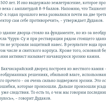
 500 лет. И оно выдержало землетрясение, которое про
о века с амплитудой 8-9 баллов. Напомню, что Ташкент
0-х годах прошлого века развалился почти на две трети
ректор сам себе противоречит», – утверждает Дудаков.
то здание дворца стояло на фундаменте, но из-за необ
усла Чурук-Су и при реставрации рядом стоящего зда
ти не устроили защитный навес. В результате вода про
ом числе и свитского корпуса. Кроме того, основной б
ания активист называет начавшуюся эрозию камня.
о Бахчисарайский дворец построен из местного камня –
необдуманных решениях, обильной влаге, использован
го прочего – он очень сильно подвержен эрозии. Это 
шибки, которые произошли. Дальше произошли усадк
о уже следствия. То есть то, о чем мы говорим последнии
нулось», – говорит Дудаков.