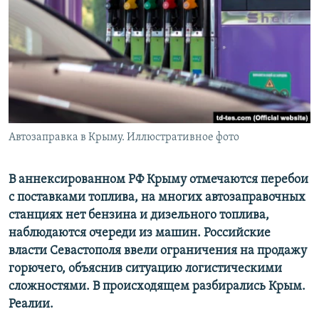
ПРИСОЕДИНЯЙТЕСЬ!
ПОБЕДИТЕЛЕЙ НЕ СУДЯТ?
КРЫМ.НЕПОКОРЕННЫЙ
ELIFBE
УКРАИНСКАЯ ПРОБЛЕМА КРЫМА
Все сайты RFE/RL
Автозаправка в Крыму. Иллюстративное фото
В аннексированном РФ Крыму отмечаются перебои
с поставками топлива, на многих автозаправочных
станциях нет бензина и дизельного топлива,
наблюдаются очереди из машин. Российские
власти Севастополя ввели ограничения на продажу
горючего, объяснив ситуацию логистическими
сложностями. В происходящем разбирались Крым.
Реалии.