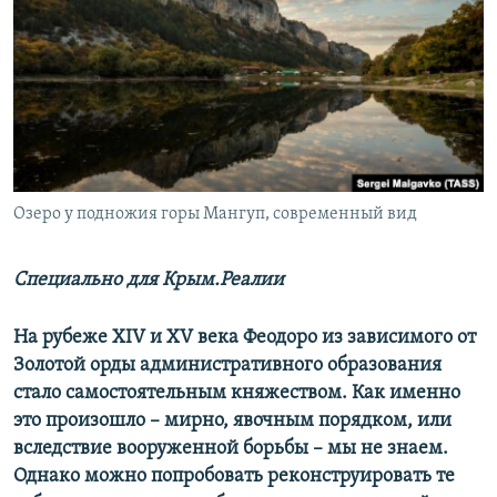
ПРИСОЕДИНЯЙТЕСЬ!
ПОБЕДИТЕЛЕЙ НЕ СУДЯТ?
КРЫМ.НЕПОКОРЕННЫЙ
ELIFBE
УКРАИНСКАЯ ПРОБЛЕМА КРЫМА
Все сайты RFE/RL
Озеро у подножия горы Мангуп, современный вид
Специально для Крым.Реалии
На рубеже XIV и XV века Феодоро из зависимого от
Золотой орды административного образования
стало самостоятельным княжеством. Как именно
это произошло – мирно, явочным порядком, или
вследствие вооруженной борьбы – мы не знаем.
Однако можно попробовать реконструировать те