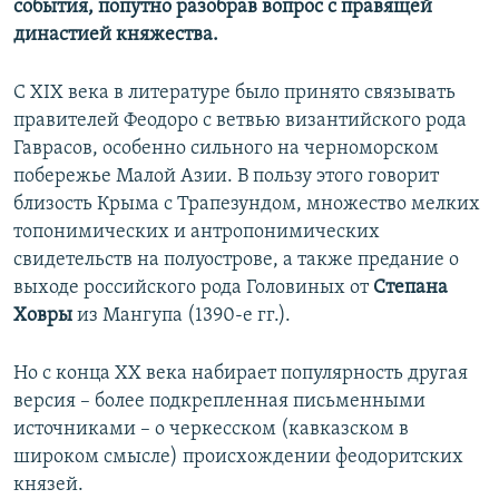
события, попутно разобрав вопрос с правящей
династией княжества.
С XIХ века в литературе было принято связывать
правителей Феодоро с ветвью византийского рода
Гаврасов, особенно сильного на черноморском
побережье Малой Азии. В пользу этого говорит
близость Крыма с Трапезундом, множество мелких
топонимических и антропонимических
свидетельств на полуострове, а также предание о
выходе российского рода Головиных от
Степана
Ховры
из Мангупа (1390-е гг.).
Но с конца ХХ века набирает популярность другая
версия – более подкрепленная письменными
источниками – о черкесском (кавказском в
широком смысле) происхождении феодоритских
князей.