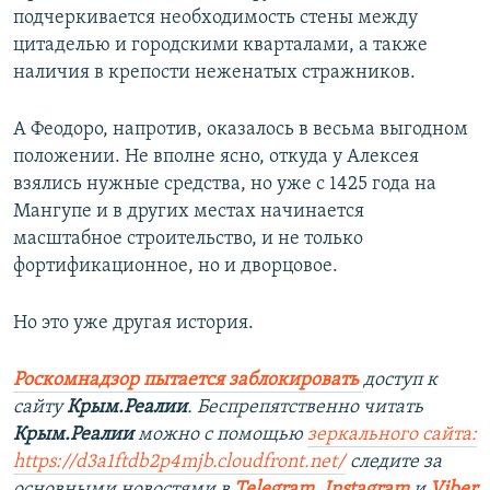
подчеркивается необходимость стены между
цитаделью и городскими кварталами, а также
наличия в крепости неженатых стражников.
А Феодоро, напротив, оказалось в весьма выгодном
положении. Не вполне ясно, откуда у Алексея
взялись нужные средства, но уже с 1425 года на
Мангупе и в других местах начинается
масштабное строительство, и не только
фортификационное, но и дворцовое.
Но это уже другая история.
Роскомнадзор пытается заблокировать
доступ к
сайту
Крым.Реалии
. Беспрепятственно читать
Крым.Реалии
можно с помощью
зеркального сайта:
https://d3a1ftdb2p4mjb.cloudfront.net/
следите за
основными новостями в
Telegram
,
Instagram
и
Viber