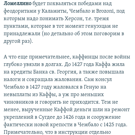
Ломеллино
будет похваляться победами над
феодоритами у Каламиты, Чембало и Brozoni, под
которым надо понимать Херсон, т.е. тремя
пунктами, которые в тот момент генуэзцам не
принадлежали (но детально об этом поговорим в
другой раз).
А что еще примечательнее, каффинцы после войны
глубоко увязли в долгах. До 1427 года Каффа жила
на кредиты Банка св. Георгия, а также повышала
налоги и сокращала жалования. Сам консул
Чембало в 1427 году жаловался в Геную на
невыплаты из Каффы, а уж про меньших
чиновников и говорить не приходится. Тем не
менее, вырученные Каффой деньги шли на ремонт
укреплений в Сугдее до 1426 года и сооружение
фактически новой крепости в Чембало с 1425 года.
Примечательно, что в инструкции отдельно