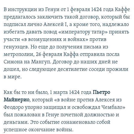
В инструкции из Генуи от 1 февраля 1424 года Каффе
предлагалось заключить такой договор, который бы
подписал лично Алексей І, а кроме того, надлежало
избегать давать повод «императору татар» принять
участи «в возмущениях и войнах» против
генуэзцев. Но еще до получения письма из
метрополии, 26 февраля Каффа отправила посла
Симона на Мангуп. Договор до наших дней не
дошел, но следующее десятилетие соседи прожили
в мире.
Как бы то ни было, 1 марта 1424 года
Пьетро
Майнерио
, который «в войне против Алексея из
Феодоро упорно защищал и освобождал Чембало»
был пожалован в Генуе почетной должностью и
деньгами. Это событие ознаменовало собой
успешное окончание войны.