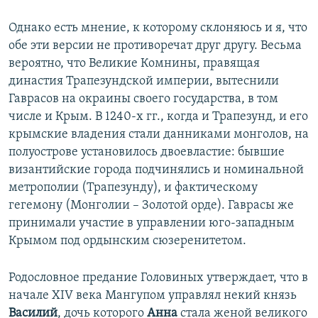
Однако есть мнение, к которому склоняюсь и я, что
обе эти версии не противоречат друг другу. Весьма
вероятно, что Великие Комнины, правящая
династия Трапезундской империи, вытеснили
Гаврасов на окраины своего государства, в том
числе и Крым. В 1240-х гг., когда и Трапезунд, и его
крымские владения стали данниками монголов, на
полуострове установилось двоевластие: бывшие
византийские города подчинялись и номинальной
метрополии (Трапезунду), и фактическому
гегемону (Монголии – Золотой орде). Гаврасы же
принимали участие в управлении юго-западным
Крымом под ордынским сюзеренитетом.
Родословное предание Головиных утверждает, что в
начале XIV века Мангупом управлял некий князь
Василий
, дочь которого
Анна
стала женой великого