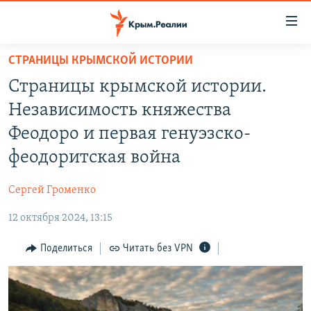
Доступность
ссылки
Вернуться
СТРАНИЦЫ КРЫМСКОЙ ИСТОРИИ
к
НОВОСТИ
Страницы крымской истории.
основному
СПЕЦПРОЕКТЫ
содержанию
Независимость княжества
ВОДА
Вернутся
ГРУЗ 200
Феодоро и первая генуэзско-
к
ИСТОРИЯ
КАРТА ВОЕННЫХ ОБЪЕКТОВ КРЫМА
феодоритская война
главной
ЕЩЕ
11 ЛЕТ ОККУПАЦИИ КРЫМА. 11 ИСТОРИЙ СОПРОТИВЛЕНИЯ
навигации
Сергей Громенко
Вернутся
РАДІО СВОБОДА
ИНТЕРАКТИВ
к
12 октября 2024, 13:15
КАК ОБОЙТИ БЛОКИРОВКУ
ИНФОГРАФИКА
поиску
Поделиться
Читать без VPN
ТЕЛЕПРОЕКТ КРЫМ.РЕАЛИИ
Українською
СОВЕТЫ ПРАВОЗАЩИТНИКОВ
Qırımtatar
ПРОПАВШИЕ БЕЗ ВЕСТИ