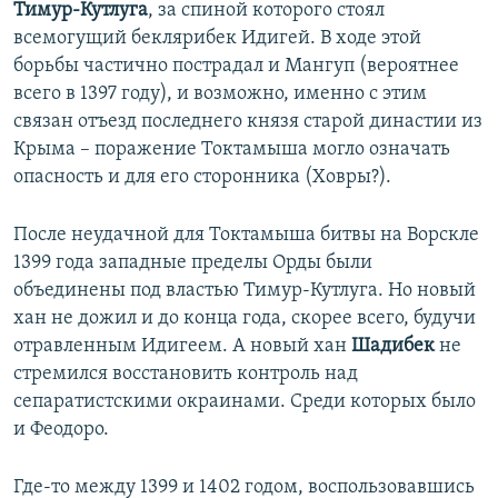
Тимур-Кутлуга
, за спиной которого стоял
всемогущий беклярибек Идигей. В ходе этой
борьбы частично пострадал и Мангуп (вероятнее
всего в 1397 году), и возможно, именно с этим
связан отъезд последнего князя старой династии из
Крыма – поражение Токтамыша могло означать
опасность и для его сторонника (Ховры?).
После неудачной для Токтамыша битвы на Ворскле
1399 года западные пределы Орды были
объединены под властью Тимур-Кутлуга. Но новый
хан не дожил и до конца года, скорее всего, будучи
отравленным Идигеем. А новый хан
Шадибек
не
стремился восстановить контроль над
сепаратистскими окраинами. Среди которых было
и Феодоро.
Где-то между 1399 и 1402 годом, воспользовавшись