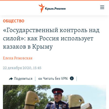
Доступность
ссылки
Вернуться
ОБЩЕСТВО
к
НОВОСТИ
«Государственный контроль над
основному
СПЕЦПРОЕКТЫ
содержанию
силой»: как Россия использует
ВОДА
Вернутся
ГРУЗ 200
казаков в Крыму
к
ИСТОРИЯ
КАРТА ВОЕННЫХ ОБЪЕКТОВ КРЫМА
главной
Елена Ремовская
ЕЩЕ
11 ЛЕТ ОККУПАЦИИ КРЫМА. 11 ИСТОРИЙ СОПРОТИВЛЕНИЯ
навигации
Вернутся
22 декабря 2020, 15:45
РАДІО СВОБОДА
ИНТЕРАКТИВ
к
КАК ОБОЙТИ БЛОКИРОВКУ
ИНФОГРАФИКА
Поделиться
Читать без VPN
поиску
ТЕЛЕПРОЕКТ КРЫМ.РЕАЛИИ
Українською
СОВЕТЫ ПРАВОЗАЩИТНИКОВ
Qırımtatar
ПРОПАВШИЕ БЕЗ ВЕСТИ