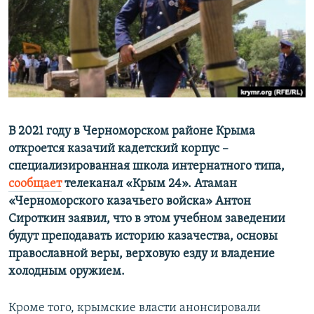
ПРИСОЕДИНЯЙТЕСЬ!
ПОБЕДИТЕЛЕЙ НЕ СУДЯТ?
КРЫМ.НЕПОКОРЕННЫЙ
ELIFBE
УКРАИНСКАЯ ПРОБЛЕМА КРЫМА
Все сайты RFE/RL
В 2021 году в Черноморском районе Крыма
откроется казачий кадетский корпус –
специализированная школа интернатного типа,
сообщает
телеканал «Крым 24». Атаман
«Черноморского казачьего войска» Антон
Сироткин заявил, что в этом учебном заведении
будут преподавать историю казачества, основы
православной веры, верховую езду и владение
холодным оружием.
Кроме того, крымские власти анонсировали