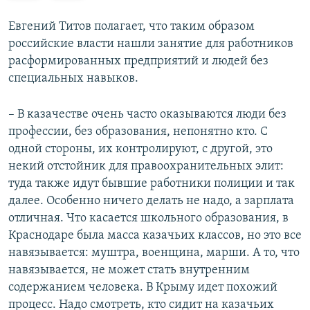
е
е
д
д
Евгений Титов полагает, что таким образом
ы
у
российские власти нашли занятие для работников
д
ю
расформированных предприятий и людей без
у
щ
специальных навыков.
щ
и
и
й
– В казачестве очень часто оказываются люди без
й
с
профессии, без образования, непонятно кто. С
с
л
одной стороны, их контролируют, с другой, это
л
а
некий отстойник для правоохранительных элит:
а
й
туда также идут бывшие работники полиции и так
й
д
далее. Особенно ничего делать не надо, а зарплата
д
отличная. Что касается школьного образования, в
Краснодаре была масса казачьих классов, но это все
навязывается: муштра, военщина, марши. А то, что
навязывается, не может стать внутренним
содержанием человека. В Крыму идет похожий
процесс. Надо смотреть, кто сидит на казачьих