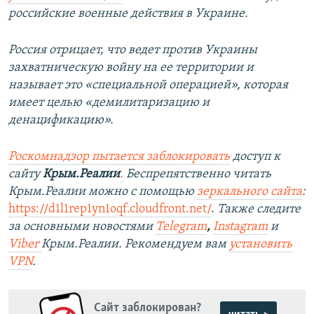
российские военные действия в Украине.
Россия отрицает, что ведет против Украины
захватническую войну на ее территории и
называет это «специальной операцией», которая
имеет целью «демилитаризацию и
денацификацию».
Роскомнадзор пытается заблокировать
доступ к
сайту
Крым.Реалии
.
Беспрепятственно читать
Крым.Реалии можно с помощью
зеркального сайта
:
https://d1l1rep1yn1oqf.cloudfront.net/
.
Также следите
за основными новостями
Telegram
,
Instagram
и
Viber
Крым.Реалии. Рекомендуем вам
установить
VPN
.
Сайт заблокирован?