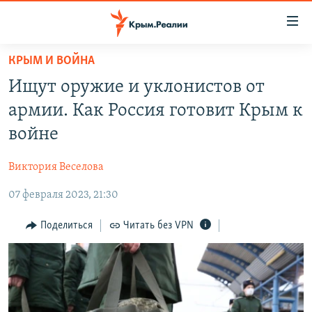
Доступность
ссылки
Вернуться
КРЫМ И ВОЙНА
к
НОВОСТИ
Ищут оружие и уклонистов от
основному
СПЕЦПРОЕКТЫ
содержанию
армии. Как Россия готовит Крым к
ВОДА
Вернутся
ГРУЗ 200
войне
к
ИСТОРИЯ
КАРТА ВОЕННЫХ ОБЪЕКТОВ КРЫМА
главной
Виктория Веселова
ЕЩЕ
11 ЛЕТ ОККУПАЦИИ КРЫМА. 11 ИСТОРИЙ СОПРОТИВЛЕНИЯ
навигации
Вернутся
07 февраля 2023, 21:30
РАДІО СВОБОДА
ИНТЕРАКТИВ
к
КАК ОБОЙТИ БЛОКИРОВКУ
ИНФОГРАФИКА
Поделиться
Читать без VPN
поиску
ТЕЛЕПРОЕКТ КРЫМ.РЕАЛИИ
Українською
СОВЕТЫ ПРАВОЗАЩИТНИКОВ
Qırımtatar
ПРОПАВШИЕ БЕЗ ВЕСТИ