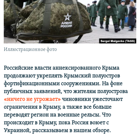
ПРИСОЕДИНЯЙТЕСЬ!
ПОБЕДИТЕЛЕЙ НЕ СУДЯТ?
КРЫМ.НЕПОКОРЕННЫЙ
ELIFBE
УКРАИНСКАЯ ПРОБЛЕМА КРЫМА
Все сайты RFE/RL
Иллюстрационное фото
Российские власти аннексированного Крыма
продолжают укреплять Крымский полуостров
фортификационными сооружениями. На фоне
публичных заявлений, что жителям полуострова
«ничего не угрожает»
чиновники ужесточают
ограничения в Крыму, а также все больше
переводят регион на военные рельсы. Что
происходит в Крыму, пока Россия воюет с
Украиной, рассказываем в нашем обзоре.