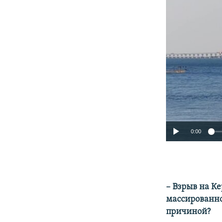
0:00
– Взрыв на К
массированно
причиной?