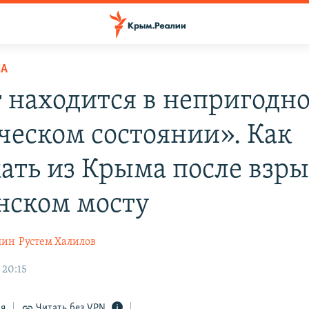
НА
 находится в непригодн
ческом состоянии». Как
ать из Крыма после взры
нском мосту
шин
Рустем Халилов
 20:15
ся
Читать без VPN