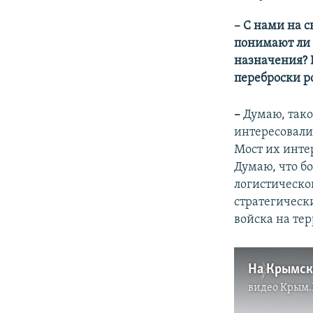
– С нами на с
понимают ли 
назначения? 
переброски р
–
Думаю, тако
интересовали
Мост их интер
Думаю, что б
логистическо
стратегическ
войска на те
видео
Крым.