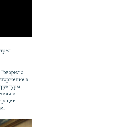
стрел
Говорил с
 вторжение в
структуры
нчили и
перации
ам.