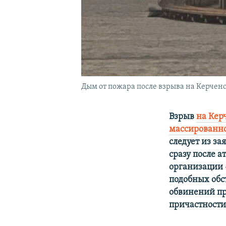
Дым от пожара после взрыва на Керченс
Взрыв
на Кер
массированно
следует из з
сразу после а
организации 
подобных обс
обвинений пр
причастности 