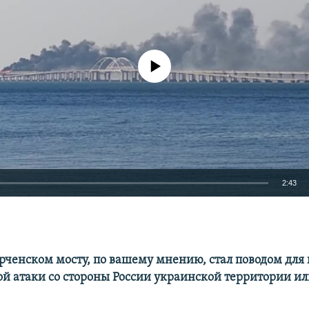
No media source currently available
2:43
EMBED
ерченском мосту, по вашему мнению, стал поводом дл
й атаки со стороны России украинской территории ил
Auto
240p
360p
480p