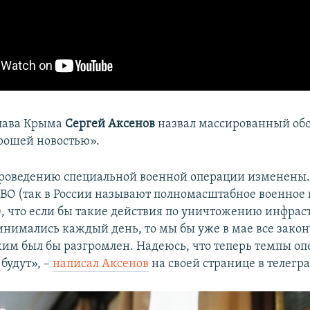
лава Крыма
Сергей Аксенов
назвал массированный об
рошей новостью».
роведению специальной военной операции изменены. 
СВО (так в России называют полномасштабное военное
), что если бы такие действия по уничтожению инфра
инимались каждый день, то мы бы уже в мае все зако
им был бы разгромлен. Надеюсь, что теперь темпы о
 будут», –
написал Аксенов
на своей странице в телегр