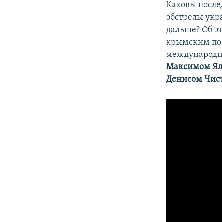
Каковы после
обстрелы укр
дальше? Об э
крымским по
международн
Максимом Я
Денисом Чис