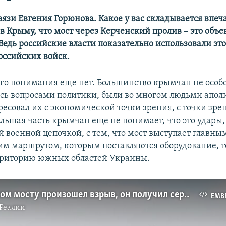
вязи Евгения Горюнова. Какое у вас складывается впеч
в Крыму, что мост через Керченский пролив – это объе
Ведь российские власти показательно использовали это
оссийских войск.
го понимания еще нет. Большинство крымчан не особ
сь вопросами политики, были во многом людьми апо
есовал их с экономической точки зрения, с точки зре
ольшая часть крымчан еще не понимает, что это удары,
й военной цепочкой, с тем, что мост выступает главны
им маршрутом, которым поставляются оборудование, т
рриторию южных областей Украины.
На Крымском мосту произошел взрыв, он получил серьезные повреждения (видео)
EMB
Реалии