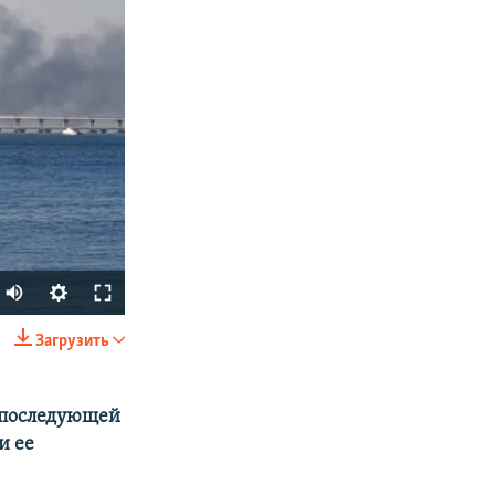
Auto
240p
Загрузить
SHARE
360p
480p
я последующей
и ее
720p
1080p