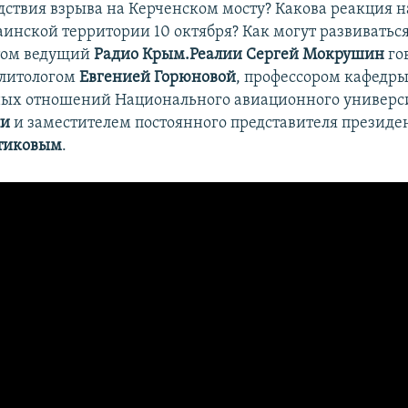
дствия взрыва на Керченском мосту? Какова реакция н
аинской территории 10 октября? Как могут развиватьс
том ведущий
Радио Крым.Реалии Сергей Мокрушин
го
литологом
Евгенией Горюновой
, профессором кафедр
ых отношений Национального авиационного универс
ли
и заместителем постоянного представителя президе
тиковым
.