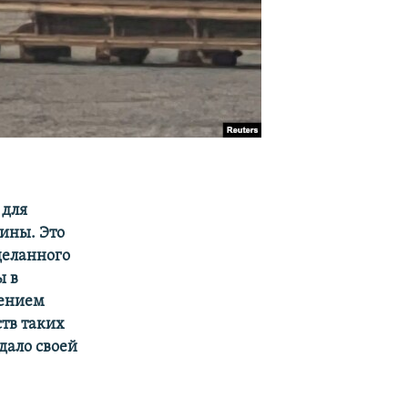
 для
ины. Это
деланного
ы в
рением
тв таких
дало своей