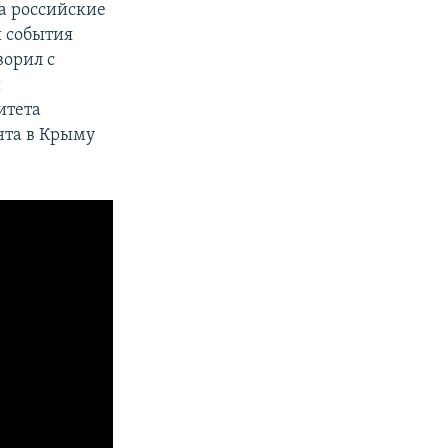
а российские
я события
ворил с
ы
итета
нта в Крыму