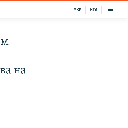
УКР
КТА
ом
ва на