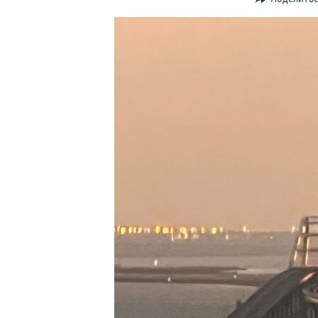
ПОБЕДИТЕЛЕЙ НЕ СУДЯТ?
КРЫМ.НЕПОКОРЕННЫЙ
ELIFBE
УКРАИНСКАЯ ПРОБЛЕМА КРЫМА