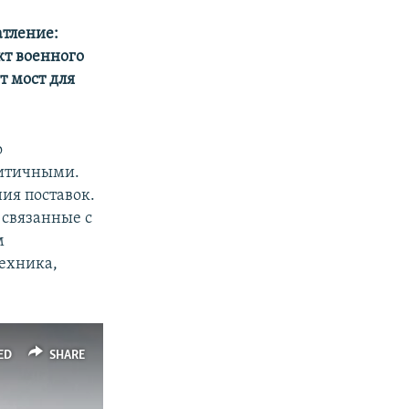
атление:
кт военного
т мост для
о
литичными.
ния поставок.
 связанные с
м
ехника,
ED
SHARE