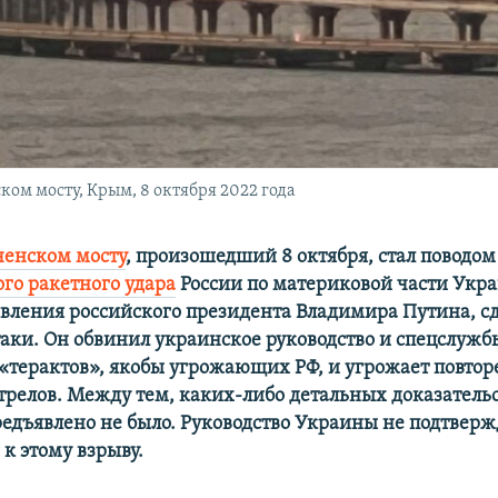
ком мосту, Крым, 8 октября 2022 года
ченском мосту
, произошедший 8 октября, стал поводом
го ракетного удара
России по материковой части Укра
аявления российского президента Владимира Путина, с
таки. Он обвинил украинское руководство и спецслужб
«терактов», якобы угрожающих РФ, и угрожает повто
трелов. Между тем, каких-либо детальных доказательс
едъявлено не было. Руководство Украины не подтверж
к этому взрыву.