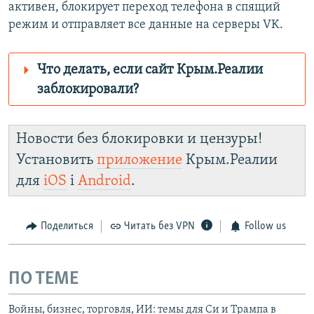
активен, блокирует переход телефона в спящий
режим и отправляет все данные на серверы VK.
Что делать, если сайт Крым.Реалии
заблокировали?
Роскомнадзор пытается заблокировать
Крым.Реалии
Новости без блокировки и цензуры!
зеркального
Установить
приложение
Крым.Реалии
сайта: https://d3dfhuxm2n0q8b.cloudfront.net/
для
iOS
і
Android
.
Telegram
Instagram
Viber
Крым.Реалии
установить VPN
.
Поделиться
Читать без VPN
Follow us
ПО ТЕМЕ
Войны, бизнес, торговля, ИИ: темы для Си и Трампа в