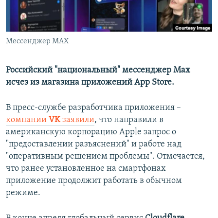
ПРИСОЕДИНЯЙТЕСЬ!
ПОБЕДИТЕЛЕЙ НЕ СУДЯТ?
КРЫМ.НЕПОКОРЕННЫЙ
Мессенджер MAX
ELIFBE
УКРАИНСКАЯ ПРОБЛЕМА КРЫМА
Российский "национальный" мессенджер Max
Все сайты RFE/RL
исчез из магазина приложений App Store.
В пресс-службе разработчика приложения –
компании
VK
заявили
, что направили в
американскую корпорацию Apple запрос о
"предоставлении разъяснений" и работе над
"оперативным решением проблемы". Отмечается,
что ранее установленное на смартфонах
приложение продолжит работать в обычном
режиме.