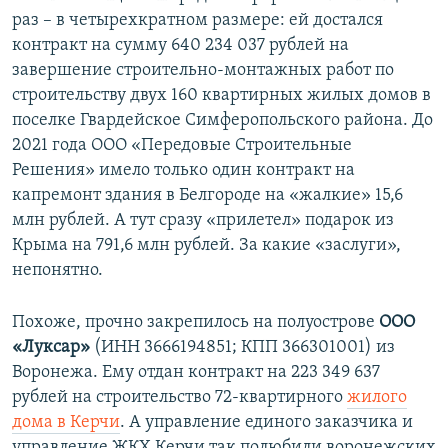
раз – в четырехкратном размере: ей достался
контракт на сумму 640 234 037 рублей на
завершение строительно-монтажных работ по
строительству двух 160 квартирных жилых домов в
поселке Гвардейское Симферопольского района. До
2021 года ООО «Передовые Строительные
Решения» имело только один контракт на
капремонт здания в Белгороде на «жалкие» 15,6
млн рублей. А тут сразу «прилетел» подарок из
Крыма на 791,6 млн рублей. За какие «заслуги»,
непонятно.
Похоже, прочно закрепилось на полуострове
ООО
«Луксар»
(ИНН 3666194851; КПП 366301001) из
Воронежа. Ему отдан контракт на 223 349 637
рублей на строительство 72-квартирного
жилого
дома в Керчи
. А управление единого заказчика и
управление ЖКХ Керчи так полюбили воронежских