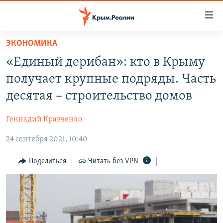
Доступность
ссылки
Вернуться
ЭКОНОМИКА
к
НОВОСТИ
«Единый дерибан»: кто в Крыму
основному
СПЕЦПРОЕКТЫ
содержанию
получает крупные подряды. Часть
ВОДА
Вернутся
ГРУЗ 200
десятая – строительство домов
к
ИСТОРИЯ
КАРТА ВОЕННЫХ ОБЪЕКТОВ КРЫМА
главной
Геннадий Кравченко
ЕЩЕ
11 ЛЕТ ОККУПАЦИИ КРЫМА. 11 ИСТОРИЙ СОПРОТИВЛЕНИЯ
навигации
Вернутся
24 сентября 2021, 10:40
РАДІО СВОБОДА
ИНТЕРАКТИВ
к
КАК ОБОЙТИ БЛОКИРОВКУ
ИНФОГРАФИКА
Поделиться
Читать без VPN
поиску
ТЕЛЕПРОЕКТ КРЫМ.РЕАЛИИ
Українською
СОВЕТЫ ПРАВОЗАЩИТНИКОВ
Qırımtatar
ПРОПАВШИЕ БЕЗ ВЕСТИ