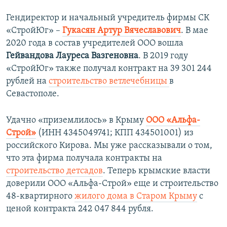
Гендиректор и начальный учредитель фирмы СК
«СтройЮг» –
Гукасян Артур Вячеславович
. В мае
2020 года в состав учредителей ООО вошла
Гейвандова Лауреса Вазгеновна
. В 2019 году
«СтройЮг» также получал контракт на 39 301 244
рублей на
строительство ветлечебницы
в
Севастополе.
Удачно «приземлилось» в Крыму
ООО «Альфа-
Строй»
(ИНН 4345049741; КПП 434501001) из
российского Кирова. Мы уже рассказывали о том,
что эта фирма получала контракты на
строительство детсадов
. Теперь крымские власти
доверили ООО «Альфа-Строй» еще и строительство
48-квартирного
жилого дома в Старом Крыму
с
ценой контракта 242 047 844 рубля.