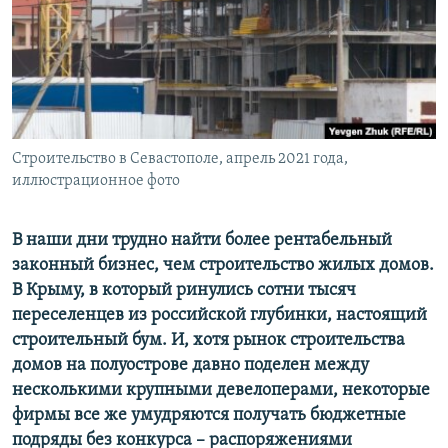
ПРИСОЕДИНЯЙТЕСЬ!
ПОБЕДИТЕЛЕЙ НЕ СУДЯТ?
КРЫМ.НЕПОКОРЕННЫЙ
ELIFBE
УКРАИНСКАЯ ПРОБЛЕМА КРЫМА
Все сайты RFE/RL
Строительство в Севастополе, апрель 2021 года,
иллюстрационное фото
В наши дни трудно найти более рентабельный
законный бизнес, чем строительство жилых домов.
В Крыму, в который ринулись сотни тысяч
переселенцев из российской глубинки, настоящий
строительный бум. И, хотя рынок строительства
домов на полуострове давно поделен между
несколькими крупными девелоперами, некоторые
фирмы все же умудряются получать бюджетные
подряды без конкурса – распоряжениями