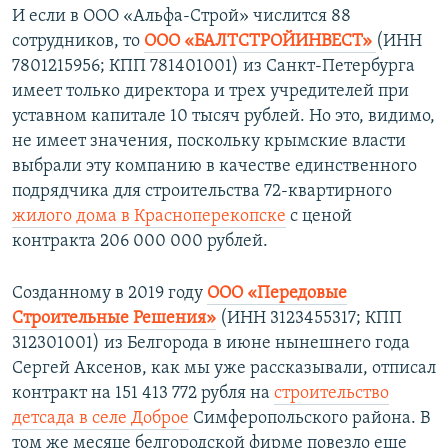
И если в ООО «Альфа-Строй» числится 88
сотрудников, то
ООО «БАЛТСТРОЙИНВЕСТ»
(ИНН
7801215956; КПП 781401001) из Санкт-Петербурга
имеет только директора и трех учредителей при
уставном капитале 10 тысяч рублей. Но это, видимо,
не имеет значения, поскольку крымские власти
выбрали эту компанию в качестве единственного
подрядчика для строительства 72-квартирного
жилого дома в Красноперекопске
с ценой
контракта 206 000 000 рублей.
Созданному в 2019 году
ООО «Передовые
Строительные Решения»
(ИНН 3123455317; КПП
312301001) из Белгорода в июне нынешнего года
Сергей Аксенов, как мы уже рассказывали, отписал
контракт на 151 413 772 рубля на
строительство
детсада в селе Доброе
Симферопольского района. В
том же месяце белгородской фирме повезло еще