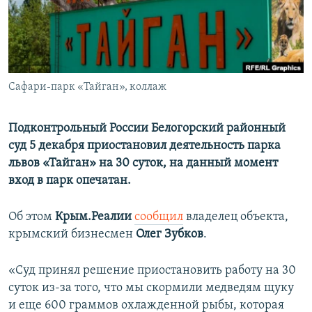
ПРИСОЕДИНЯЙТЕСЬ!
ПОБЕДИТЕЛЕЙ НЕ СУДЯТ?
КРЫМ.НЕПОКОРЕННЫЙ
ELIFBE
Сафари-парк «Тайган», коллаж
УКРАИНСКАЯ ПРОБЛЕМА КРЫМА
Все сайты RFE/RL
Подконтрольный России Белогорский районный
суд 5 декабря приостановил деятельность парка
львов «Тайган» на 30 суток, на данный момент
вход в парк опечатан.
Об этом
Крым.Реалии
сообщил
владелец объекта,
крымский бизнесмен
Олег Зубков
.
«Суд принял решение приостановить работу на 30
суток из-за того, что мы скормили медведям щуку
и еще 600 граммов охлажденной рыбы, которая