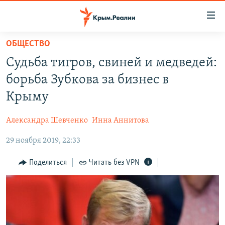
Доступность
ссылки
Вернуться
ОБЩЕСТВО
к
НОВОСТИ
Судьба тигров, свиней и медведей:
основному
СПЕЦПРОЕКТЫ
содержанию
борьба Зубкова за бизнес в
ВОДА
Вернутся
ГРУЗ 200
Крыму
к
ИСТОРИЯ
КАРТА ВОЕННЫХ ОБЪЕКТОВ КРЫМА
главной
Александра Шевченко
Инна Аннитова
ЕЩЕ
11 ЛЕТ ОККУПАЦИИ КРЫМА. 11 ИСТОРИЙ СОПРОТИВЛЕНИЯ
навигации
Вернутся
29 ноября 2019, 22:33
РАДІО СВОБОДА
ИНТЕРАКТИВ
к
КАК ОБОЙТИ БЛОКИРОВКУ
ИНФОГРАФИКА
Поделиться
Читать без VPN
поиску
ТЕЛЕПРОЕКТ КРЫМ.РЕАЛИИ
Українською
СОВЕТЫ ПРАВОЗАЩИТНИКОВ
Qırımtatar
ПРОПАВШИЕ БЕЗ ВЕСТИ