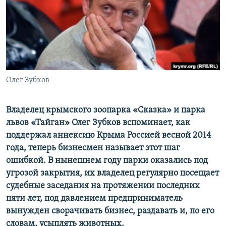
ПРИСОЕДИНЯЙТЕСЬ!
ПОБЕДИТЕЛЕЙ НЕ СУДЯТ?
КРЫМ.НЕПОКОРЕННЫЙ
ELIFBE
УКРАИНСКАЯ ПРОБЛЕМА КРЫМА
Все сайты RFE/RL
Олег Зубков
Владелец крымского зоопарка «Сказка» и парка
львов «Тайган» Олег Зубков вспоминает, как
поддержал аннексию Крыма Россией весной 2014
года, теперь бизнесмен называет этот шаг
ошибкой. В нынешнем году парки оказались под
угрозой закрытия, их владелец регулярно посещает
судебные заседания на протяжении последних
пяти лет, под давлением предприниматель
вынужден сворачивать бизнес, раздавать и, по его
словам, усыплять животных.