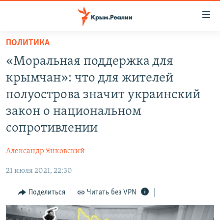
Доступность
ссылки
Вернуться
ПОЛИТИКА
к
НОВОСТИ
«Моральная поддержка для
основному
СПЕЦПРОЕКТЫ
содержанию
крымчан»: что для жителей
ВОДА
Вернутся
ГРУЗ 200
полуострова значит украинский
к
ИСТОРИЯ
КАРТА ВОЕННЫХ ОБЪЕКТОВ КРЫМА
закон о национальном
главной
ЕЩЕ
11 ЛЕТ ОККУПАЦИИ КРЫМА. 11 ИСТОРИЙ СОПРОТИВЛЕНИЯ
навигации
сопротивлении
Вернутся
РАДІО СВОБОДА
ИНТЕРАКТИВ
к
Александр Янковский
КАК ОБОЙТИ БЛОКИРОВКУ
ИНФОГРАФИКА
поиску
21 июля 2021, 22:30
ТЕЛЕПРОЕКТ КРЫМ.РЕАЛИИ
Українською
Поделиться
Читать без VPN
СОВЕТЫ ПРАВОЗАЩИТНИКОВ
Qırımtatar
ПРОПАВШИЕ БЕЗ ВЕСТИ