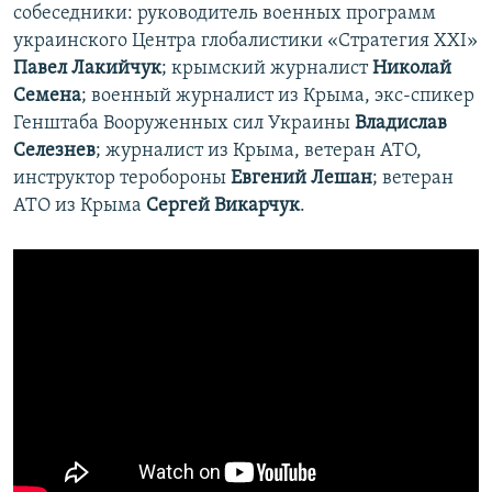
собеседники: руководитель военных программ
украинского Центра глобалистики «Стратегия ХХI»
Павел Лакийчук
; крымский журналист
Николай
Семена
; военный журналист из Крыма, экс-спикер
Генштаба Вооруженных сил Украины
Владислав
Селезнев
; журналист из Крыма, ветеран АТО,
инструктор теробороны
Евгений Лешан
; ветеран
АТО из Крыма
Сергей Викарчук
.