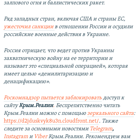
залпового огня и баллистических ракет.
Ряд западных стран, включая США и страны ЕС,
ужесточил санкции
в отношении России и осудили
российские военные действия в Украине.
Россия отрицает, что ведет против Украины
захватническую войну на ее территории и
называет это «специальной операцией», которая
имеет целью «демилитаризацию и
денацификацию».
Роскомнадзор пытается заблокировать
доступ к
сайту
Крым.Реалии
.
Беспрепятственно читать
Крым.Реалии можно с помощью
зеркального сайта
:
https://d2jduskvyk8u3n.cloudfront.net/
. Также
следите за основными новостями
Telegram
,
Instagram
и
Viber
Крым.Реалии. Рекомендуем вам