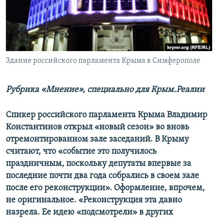
ПРИСОЕДИНЯЙТЕСЬ!
ПОБЕДИТЕЛЕЙ НЕ СУДЯТ?
КРЫМ.НЕПОКОРЕННЫЙ
ELIFBE
Здание российского парламента Крыма в Симферополе
УКРАИНСКАЯ ПРОБЛЕМА КРЫМА
Все сайты RFE/RL
Рубрика «Мнение», специально для Крым.Реалии
Спикер российского парламента Крыма Владимир
Константинов открыл «новый сезон» во вновь
отремонтированном зале заседаний. В Крыму
считают, что «событие это получилось
праздничным, поскольку депутаты впервые за
последние почти два года собрались в своем зале
после его реконструкции». Оформление, впрочем,
не оригинальное. «Реконструкция эта давно
назрела. Ее идею «подсмотрели» в других