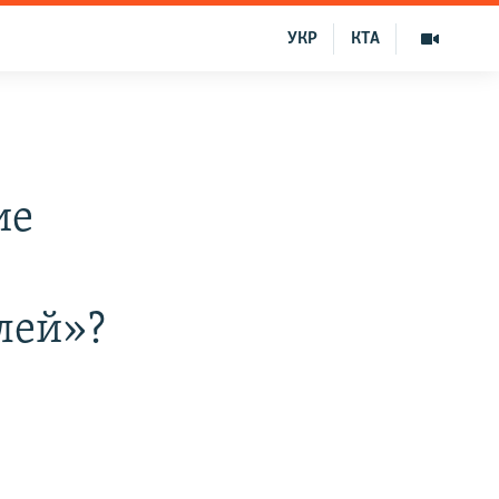
УКР
КТА
ие
лей»?