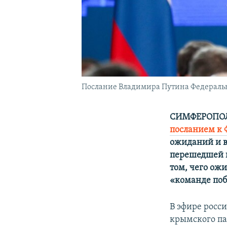
Послание Владимира Путина Федераль
СИМФЕРОПОЛЬ
посланием к
ожиданий и в
перешедшей в
том, чего ож
«команде поб
В эфире росс
крымского п