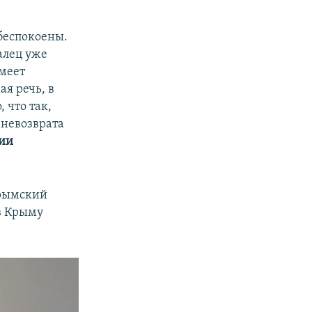
беспокоены.
алец уже
смеет
ая речь, в
 что так,
 невозврата
ии
Крымский
в Крыму