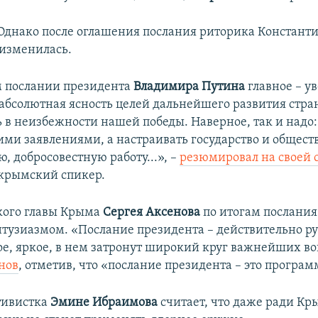
Однако после оглашения послания риторика Констант
изменилась.
 послании президента
Владимира Путина
главное – у
 абсолютная ясность целей дальнейшего развития стра
 в неизбежности нашей победы. Наверное, так и надо: 
ими заявлениями, а настраивать государство и общест
, добросовестную работу...», –
резюмировал на своей 
крымский спикер.
кого главы Крыма
Сергея Аксенова
по итогам послания
нтузиазмом. «Послание президента – действительно р
ое, яркое, в нем затронут широкий круг важнейших во
нов
, отметив, что «послание президента – это програм
тивистка
Эмине Ибраимова
считает, что даже ради Кр