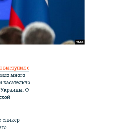
 выступил с
было много
и касательно
 Украины. О
ской
 спикер
его