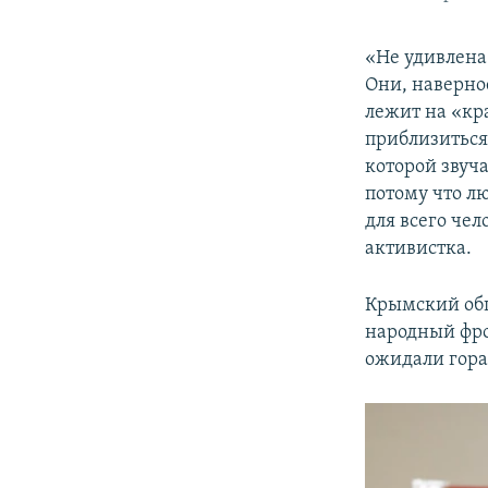
«Не удивлена
Они, наверно
лежит на «кра
приблизиться 
которой звуч
потому что л
для всего чел
активистка.
Крымский об
народный фр
ожидали гора