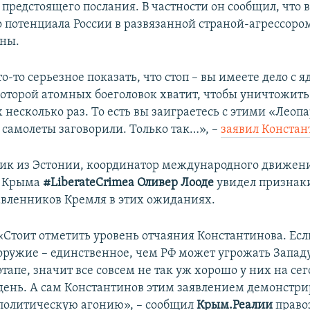
предстоящего послания. В частности он сообщил, что 
о потенциала России в развязанной страной-агрессоро
ны.
-то серьезное показать, что стоп – вы имеете дело с 
которой атомных боеголовок хватит, чтобы уничтожить 
 несколько раз. То есть вы заиграетесь с этими «Леоп
 самолеты заговорили. Только так…», –
заявил Констан
к из Эстонии, координатор международного движени
ю Крыма
#LiberateCrimea Оливер Лооде
увидел признак
вленников Кремля в этих ожиданиях.
«Стоит отметить уровень отчаяния Константинова. Есл
оружие – единственное, чем РФ может угрожать Запад
этапе, значит все совсем не так уж хорошо у них на с
день. А сам Константинов этим заявлением демонстри
политическую агонию», – сообщил
Крым.Реалии
право