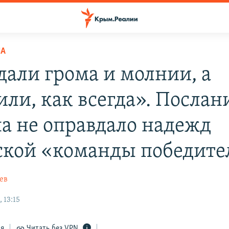
НА
али грома и молнии, а
или, как всегда». Послан
а не оправдало надежд
кой «команды победите
ев
 13:15
ся
Читать без VPN