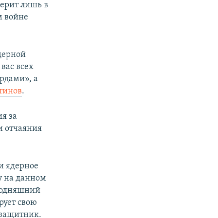
верит лишь в
м войне
ядерной
вас всех
ардами», а
тинов
.
я за
и отчаяния
и ядерное
у на данном
егодняшний
рует свою
защитник.