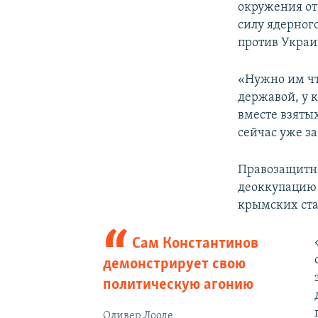
окружения от 
силу ядерног
против Украи
«Нужно им что
державой, у 
вместе взятых
сейчас уже за
Правозащитни
деоккупаци
крымских ста
Сам Константинов
демонстрирует свою
политическую агонию
Оливер Лооде