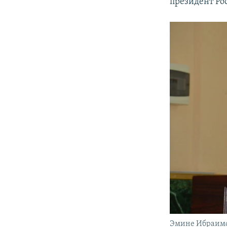
президент Ро
Эмине Ибраим