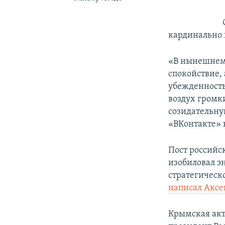
кардинально 
«В нынешнем
спокойствие,
убежденность
воздух громк
созидательную
«ВКонтакте» 
Пост российс
изобиловал э
стратегическ
написал Аксе
Крымская ак