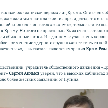
 такими ожиданиями первых лиц Крыма. Они очень о
е, жаждали услышать заверения президента, что его п
сной кнопке» и он готов «жахнуть», только кто-то по
к Крыму. Но этого не произошло. Была очень осторожн
али обиженные нотки. И в данном случае очень хорошо,
юбое применение ядерного оружия может стать точкой
овечества»», – высказала свою точку зрения
Крым.Реал
щественник, учредитель общественного движения «
онт»
Сергей Акимов
уверен, что в высоких кабинетах 
здо более жестких заявлений от Путина.