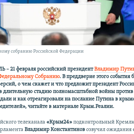
ному собранию Российской Федерации
 – 21 февраля российский президент
Владимир Путин
 Федеральному Собранию
. В преддверие этого события 
ерсий, о чем скажет и что предложит президент Росси
 длительную стадию полномасштабной войны против
идали и как отреагировали на послание Путина в крым
едителей», читайте в материале Крым.Реалии.
ийского телеканала
«Крым24»
подконтрольный Кремлю
арламента
Владимир Константинов
озвучил ожидания 