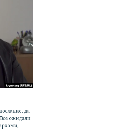
послание, да
. Все ожидали
гархами,