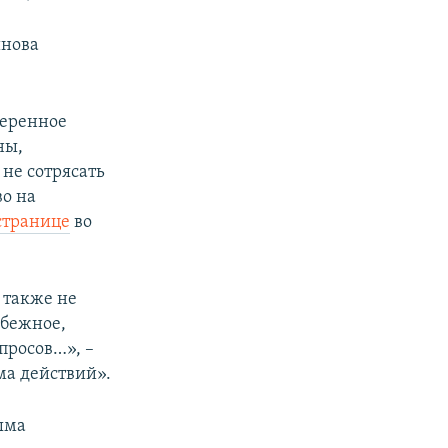
инова
веренное
ны,
не сотрясать
во на
странице
во
 также не
убежное,
просов…», –
ма действий».
ыма