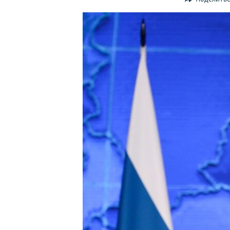
ПОБЕДИТЕЛЕЙ НЕ СУДЯТ?
КРЫМ.НЕПОКОРЕННЫЙ
ELIFBE
УКРАИНСКАЯ ПРОБЛЕМА КРЫМА