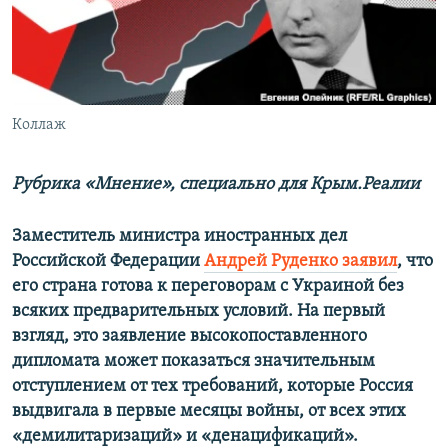
ПРИСОЕДИНЯЙТЕСЬ!
ПОБЕДИТЕЛЕЙ НЕ СУДЯТ?
КРЫМ.НЕПОКОРЕННЫЙ
ELIFBE
Коллаж
УКРАИНСКАЯ ПРОБЛЕМА КРЫМА
Все сайты RFE/RL
Рубрика «Мнение», специально для Крым.Реалии
Заместитель министра иностранных дел
Российской Федерации
Андрей Руденко заявил
, что
его страна готова к переговорам с Украиной без
всяких предварительных условий. На первый
взгляд, это заявление высокопоставленного
дипломата может показаться значительным
отступлением от тех требований, которые Россия
выдвигала в первые месяцы войны, от всех этих
«демилитаризаций» и «денацификаций».