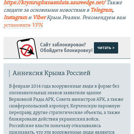
https://krymrupbxnasmluta.azureedge.net/
Также
следите за основными новостями в
Telegram
,
Instagram
и
Viber
Крым.Реалии. Рекомендуем вам
установить
VPN
.
Сайт заблокирован?
читать >
Обойдите блокировку!
Аннексия Крыма Россией
В феврале 2014 года вооруженные люди в форме без
опознавательных знаков захватили здание
Верховной Рады АРК, Совета министров АРК, а также
симферопольский аэропорт, Керченскую паромную
переправу, другие стратегические объекты, а также
блокировали действия украинских войск.
Российские власти поначалу отказывались
признавать, что эти вооруженные люди являются