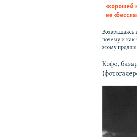
«хорошей 
ее «бессл
Возвращаясь к
почему и как 
этому предшес
Кофе, база
(фотогалер