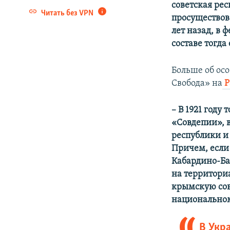
советская рес
Читать без VPN
просуществова
лет назад, в 
составе тогда
Больше об ос
Свобода» на
Р
– В 1921 году 
«Совдепии», 
республики и
Причем, если 
Кабардино-Ба
на территори
крымскую сов
национальном
В Укр