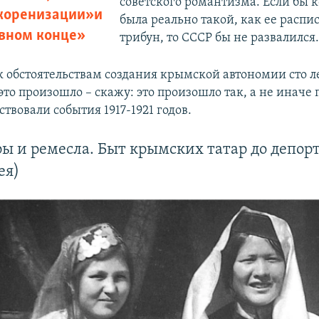
советского романтизма. Если бы 
коренизации» и
была реально такой, как ее распи
авном конце»
трибун, то СССР бы не развалился.
 обстоятельствам создания крымской автономии сто ле
это произошло – скажу: это произошло так, а не иначе 
твовали события 1917-1921 годов.
ры и ремесла. Быт крымских татар до депор
ея)