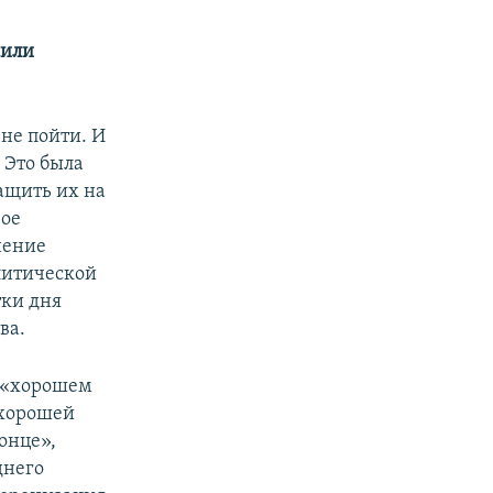
сили
не пойти. И
 Это была
ащить их на
вое
нение
литической
тки дня
ва.
о «хорошем
«хорошей
онце»,
днего