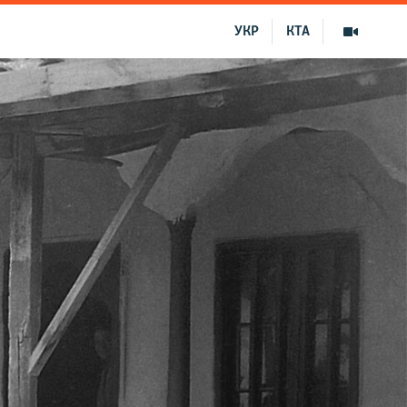
УКР
КТА