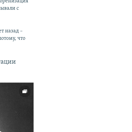
коренизация
сывали с
т назад –
потому, что
тации