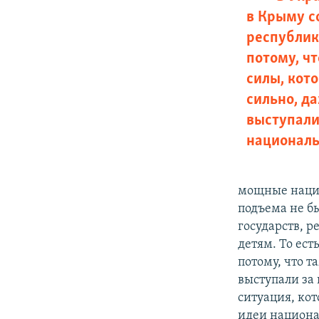
в Крыму с
республик
потому, ч
силы, кот
сильно, д
выступали
националь
мощные нацио
подъема не б
государств, р
детям. То ест
потому, что т
выступали за 
ситуация, ко
идеи национ