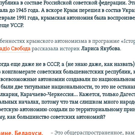
публика в составе Российской советской федерации. Э
ла до 1945 года. А вскоре Крым перешел в состав Укр
феврале 1991 года, крымская автономия была воспроизве
 еще УССР.
обенностях крымского автономизма в программе «Істо
ад
i
о Свобода
рассказала историк
Лариса Якубова
.
тогда еще даже не в СССР, а (не знаю даже, как назвать)
в конгломерате советских большевистских республик, 
 всевозможные автономии создавали по национальном
были две титульные национальности, то это не остана
лкария, Карачаево-Черкессия… Кажется, только Дагес
альных началах, потому что там слишком много народ
етскую автономию создали по территориальному принц
у, как большинство советских автономий?
аине, Беларуси,
– Это общераспространенное, вам