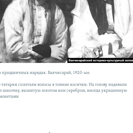
 праздничных нарядах. Бахчисарай, 1920-ые.
татарки сплетали волосы в тонкие косички. На голову надевали
ю шапочку, вышитую золотом или серебром, иногда украшенную
монетами