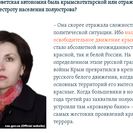
оветская автономия была крымскотатарской или отраж
естроту населения полуострова?
– Она скорее отражала сложност
политической ситуации. Ибо
на
освободительное движение кры
стало абсолютной неожиданност
красной, так и белой России. На
определенном этапе русской гр
войны Крым превратился в крепо
русского белого движения, когда
основных территорий его вытес
красные. Когда большевики в но
года третий раз захватили полуос
устроили там «кровавую баню» –
самых жестоких проявлений кр
террора.