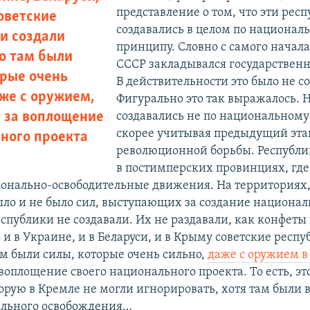
представление о том, что эти рес
оветские
создавались в целом по национал
и создали
принципу. Словно с самого начал
то там были
СССР закладывался государствен
орые очень
В действительности это было не со
аже с оружием,
Фигурально это так выражалось. 
 за воплощение
создавались не по национальному
скорее учитывая предыдущий эта
ного проекта
революционной борьбы. Республи
в постимперских провинциях, где
нально-освободительные движения. На территориях, 
ыло и не было сил, выступающих за создание национа
еспублики не создавали. Их не раздавали, как конфеты
ь и в Украине, и в Беларуси, и в Крыму советские респ
ам были силы, которые очень сильно,
даже с оружием в
воплощение своего национального проекта. То есть, эт
торую в Кремле не могли игнорировать, хотя там были
ального освобождения…