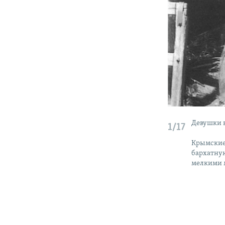
Девушки в
1/17
Крымские 
бархатну
мелкими 