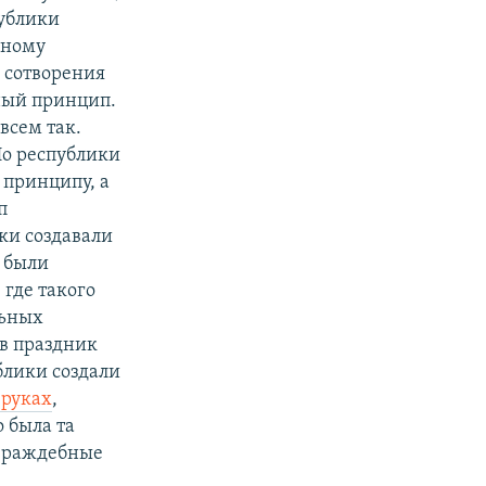
публики
ьному
а сотворения
ный принцип.
всем так.
Но республики
 принципу, а
п
ки создавали
 были
где такого
льных
 в праздник
ублики создали
 руках
,
о была та
 враждебные