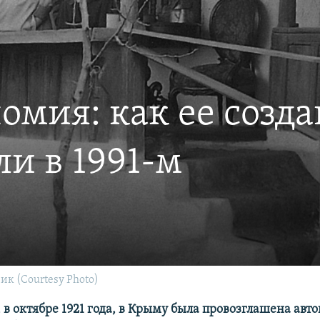
мия: как ее создав
и в 1991-м
к (Courtesy Photo)
, в октябре 1921 года, в Крыму была провозглашена авт