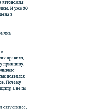
та автономия
аины. И уже 30
дена в
рична
 в
как правило,
у принципу.
вливало:
тан появился
ов. Почему
ипу, а не по
и озвученное,