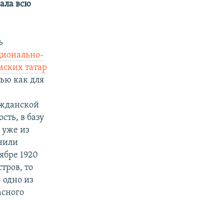
ала всю
й
с
с
л
л
а
ь
а
й
ционально-
й
д
мских татар
д
ью как для
ажданской
сть, в базу
 уже из
нили
ябре 1920
тров, то
 одно из
асного