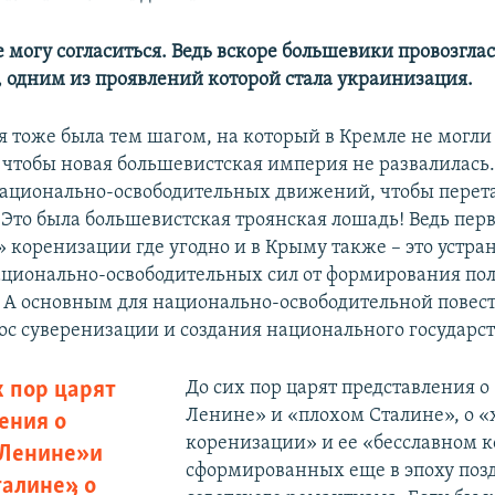
е могу согласиться. Ведь вскоре большевики провозгла
 одним из проявлений которой стала украинизация.
я тоже была тем шагом, на который в Кремле не могли 
, чтобы новая большевистская империя не развалилась.
национально-освободительных движений, чтобы перет
 Это была большевистская троянская лошадь! Ведь пер
 коренизации где угодно и в Крыму также – это устра
ационально-освободительных сил от формирования по
. А основным для национально-освободительной повес
ос суверенизации и создания национального государст
х пор царят
До сих пор царят представления 
Ленине» и «плохом Сталине», о 
ения о
коренизации» и ее «бесславном к
Ленине» и
сформированных еще в эпоху поз
алине», о