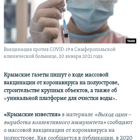
ПРИСОЕДИНЯЙТЕСЬ!
ПОБЕДИТЕЛЕЙ НЕ СУДЯТ?
КРЫМ.НЕПОКОРЕННЫЙ
ELIFBE
УКРАИНСКАЯ ПРОБЛЕМА КРЫМА
Все сайты RFE/RL
Вакцинация против COVID-19 в Симферопольской
клинической больнице, 20 января 2021 года
Крымские газеты пишут о ходе массовой
вакцинации от коронавируса на полуострове,
строительстве крупных объектов, а также об
«
уникальной платформе для очистки воды
»​
.
«Крымские известия»
в материале
«Выход один ‒
выработка коллективного иммунитета»
сообщают
о массовой вакцинации от коронавируса на
полуострове. Как сообщается в публикации, в 2020