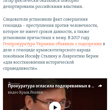
татар фактически оказались повторно
депортированы российскими властями.
Следователи установили факт совершения
геноцида – преступления против человечности,
которое не имеет сроков давности, а также
установили причастных к нему. В 2017 году
Генпрокуратура Украины объявила о подозрении
в
деле о геноциде крымскотатарского народа
покойным Иосифу Сталину и Лаврентию Берии
«для восстановления исторической
справедливости».
Прокуратура огласила подозреваемых в деле о геноциде крымских татар: это не только про Сталина (видео)
видео
Крым.Реалии
No media source currently available