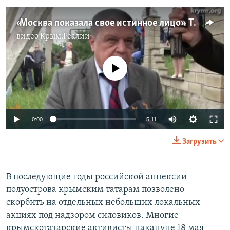
«Москва показала свое истинное лицо». Траурные мероприятия прошли в Симферополе
видео
Крым.Реалии
No media source currently available
0:00
5:11
Загрузить
В последующие годы российской аннексии
полуострова крымским татарам позволено
скорбить на отдельных небольших локальных
акциях под надзором силовиков. Многие
крымскотатарские активисты накануне 18 мая