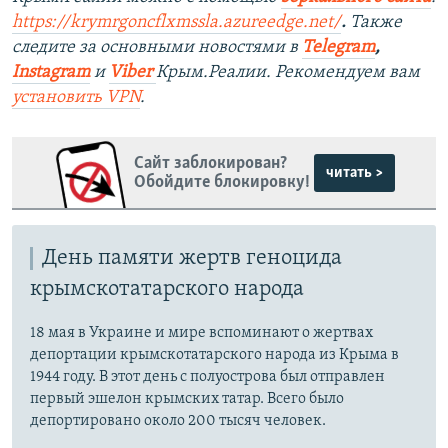
https://krymrgoncflxmssla.azureedge.net/
.
Также
следите за основными новостями в
Telegram
,
Instagram
и
Viber
Крым.Реалии. Рекомендуем вам
установить
VPN
.
Сайт заблокирован?
читать >
Обойдите блокировку!
День памяти жертв геноцида
крымскотатарского народа
18 мая в Украине и мире вспоминают о жертвах
депортации крымскотатарского народа из Крыма в
1944 году. В этот день с полуострова был отправлен
первый эшелон крымских татар. Всего было
депортировано около 200 тысяч человек.