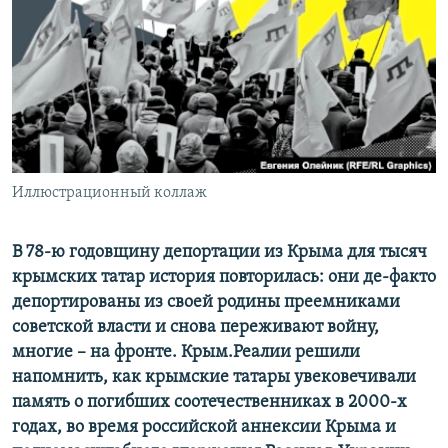
ПРИСОЕДИНЯЙТЕСЬ!
ПОБЕДИТЕЛЕЙ НЕ СУДЯТ?
КРЫМ.НЕПОКОРЕННЫЙ
ELIFBE
УКРАИНСКАЯ ПРОБЛЕМА КРЫМА
Все сайты RFE/RL
Иллюстрационный коллаж
В 78-ю годовщину депортации из Крыма для тысяч
крымских татар история повторилась: они де-факто
депортированы из своей родины преемниками
советской власти и снова переживают войну,
многие – на фронте. Крым.Реалии решили
напомнить, как крымские татары увековечивали
память о погибших соотечественниках в 2000-х
годах, во время российской аннексии Крыма и