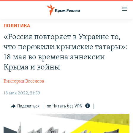
Доступность
ссылки
Вернуться
ПОЛИТИКА
к
НОВОСТИ
«Россия повторяет в Украине то,
основному
СПЕЦПРОЕКТЫ
содержанию
что пережили крымские татары»:
ВОДА
Вернутся
ГРУЗ 200
18 мая во времена аннексии
к
ИСТОРИЯ
КАРТА ВОЕННЫХ ОБЪЕКТОВ КРЫМА
Крыма и войны
главной
ЕЩЕ
11 ЛЕТ ОККУПАЦИИ КРЫМА. 11 ИСТОРИЙ СОПРОТИВЛЕНИЯ
навигации
Виктория Веселова
Вернутся
РАДІО СВОБОДА
ИНТЕРАКТИВ
к
18 мая 2022, 21:59
КАК ОБОЙТИ БЛОКИРОВКУ
ИНФОГРАФИКА
поиску
Поделиться
Читать без VPN
ТЕЛЕПРОЕКТ КРЫМ.РЕАЛИИ
Українською
СОВЕТЫ ПРАВОЗАЩИТНИКОВ
Qırımtatar
ПРОПАВШИЕ БЕЗ ВЕСТИ