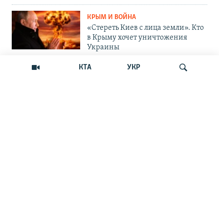
КРЫМ И ВОЙНА
«Стереть Киев с лица земли». Кто
в Крыму хочет уничтожения
Украины
КТА
УКР
ОБЩЕСТВО
Как Россия «мотивирует»
крымских абитуриентов
поступать в вузы Украины
Искать
ОБЩЕСТВО
Война на пляжах и тотальный
контроль: главные вызовы
курортного сезона-2026 в Крыму
ОБЩЕСТВО
«Отдых с талонами на бензин»:
курортный сезон в Крыму