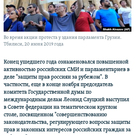
ПРИСОЕДИНЯЙТЕСЬ!
ПОБЕДИТЕЛЕЙ НЕ СУДЯТ?
КРЫМ.НЕПОКОРЕННЫЙ
ELIFBE
Во время акции протеста у здания парламента Грузии.
УКРАИНСКАЯ ПРОБЛЕМА КРЫМА
Тбилиси, 20 июня 2019 года
Все сайты RFE/RL
Конец ушедшего года ознаменовался повышенной
активностью российских СМИ и парламентариев в
деле "защиты прав россиян за рубежом". В
частности, еще в конце ноября председатель
комитета Государственной думы по
международным делам Леонид Слуцкий выступил
в Совете федерации на тематическом круглом
столе, посвященном "совершенствованию
законодательства, регулирующего вопросы защиты
прав и законных интересов российских граждан за