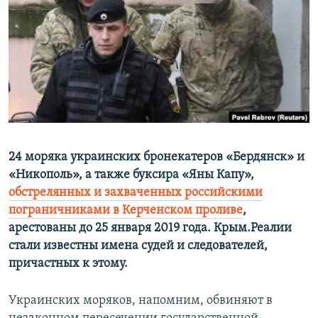
ПРИСОЕДИНЯЙТЕСЬ!
ПОБЕДИТЕЛЕЙ НЕ СУДЯТ?
КРЫМ.НЕПОКОРЕННЫЙ
ELIFBE
УКРАИНСКАЯ ПРОБЛЕМА КРЫМА
Все сайты RFE/RL
24 моряка украинских бронекатеров «Бердянск» и
«Никополь», а также буксира «Яны Капу»,
обстрелянных и захваченных российскими
пограничниками в Керченском проливе
,
арестованы до 25 января 2019 года. Крым.Реалии
стали известны имена судей и следователей,
причастных к этому.
Украинских моряков, напомним, обвиняют в