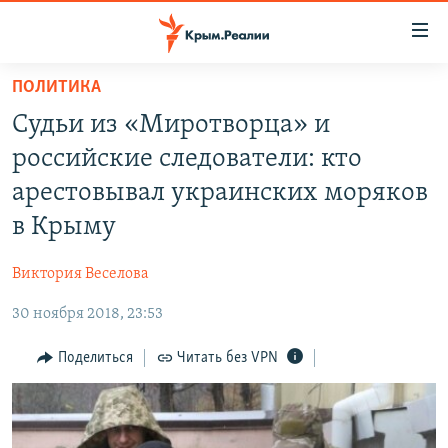
Доступность
ссылки
Вернуться
ПОЛИТИКА
к
НОВОСТИ
Судьи из «Миротворца» и
основному
СПЕЦПРОЕКТЫ
содержанию
российские следователи: кто
ВОДА
Вернутся
ГРУЗ 200
арестовывал украинских моряков
к
ИСТОРИЯ
КАРТА ВОЕННЫХ ОБЪЕКТОВ КРЫМА
в Крыму
главной
ЕЩЕ
11 ЛЕТ ОККУПАЦИИ КРЫМА. 11 ИСТОРИЙ СОПРОТИВЛЕНИЯ
навигации
Виктория Веселова
Вернутся
РАДІО СВОБОДА
ИНТЕРАКТИВ
к
30 ноября 2018, 23:53
КАК ОБОЙТИ БЛОКИРОВКУ
ИНФОГРАФИКА
поиску
Поделиться
Читать без VPN
ТЕЛЕПРОЕКТ КРЫМ.РЕАЛИИ
Українською
СОВЕТЫ ПРАВОЗАЩИТНИКОВ
Qırımtatar
ПРОПАВШИЕ БЕЗ ВЕСТИ