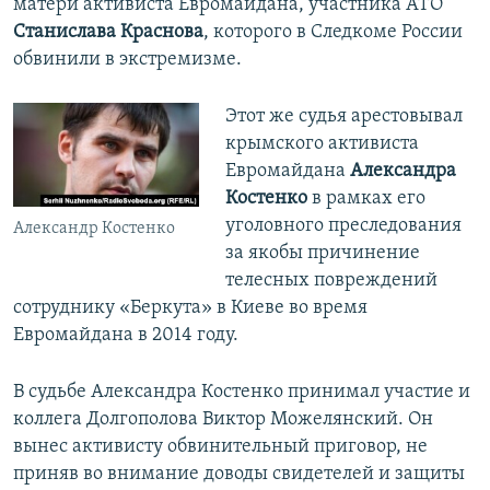
матери активиста Евромайдана, участника АТО
Станислава Краснова
, которого в Следкоме России
обвинили в экстремизме.
Этот же судья арестовывал
крымского активиста
Евромайдана
Александра
Костенко
в рамках его
уголовного преследования
Александр Костенко
за якобы причинение
телесных повреждений
сотруднику «Беркута» в Киеве во время
Евромайдана в 2014 году.
В судьбе Александра Костенко принимал участие и
коллега Долгополова Виктор Можелянский. Он
вынес активисту обвинительный приговор, не
приняв во внимание доводы свидетелей и защиты