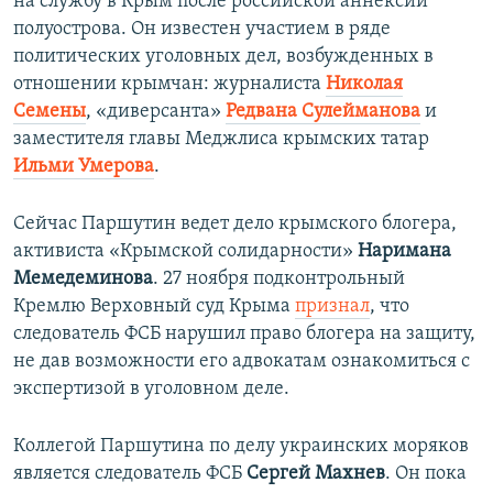
на службу в Крым после российской аннексии
полуострова. Он известен участием в ряде
политических уголовных дел, возбужденных в
отношении крымчан: журналиста
Николая
Семены
, «диверсанта»
Редвана Сулейманова
и
заместителя главы Меджлиса крымских татар
Ильми Умерова
.
Сейчас Паршутин ведет дело крымского блогера,
активиста «Крымской солидарности»
Наримана
Мемедеминова
. 27 ноября подконтрольный
Кремлю Верховный суд Крыма
признал
, что
следователь ФСБ нарушил право блогера на защиту,
не дав возможности его адвокатам ознакомиться с
экспертизой в уголовном деле.
Коллегой Паршутина по делу украинских моряков
является следователь ФСБ
Сергей Махнев
. Он пока