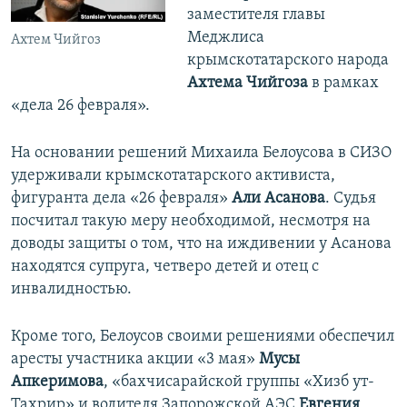
заместителя главы
Меджлиса
Ахтем Чийгоз
крымскотатарского народа
Ахтема Чийгоза
в рамках
«дела 26 февраля».
На основании решений Михаила Белоусова в СИЗО
удерживали крымскотатарского активиста,
фигуранта дела «26 февраля»
Али Асанова
. Судья
посчитал такую меру необходимой, несмотря на
доводы защиты о том, что на иждивении у Асанова
находятся супруга, четверо детей и отец с
инвалидностью.
Кроме того, Белоусов своими решениями обеспечил
аресты участника акции «3 мая»
Мусы
Апкеримова
, «бахчисарайской группы «Хизб ут-
Тахрир» и водителя Запорожской АЭС
Евгения