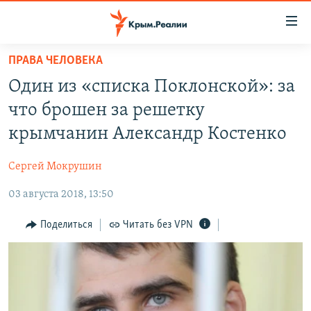
Доступность
ссылки
Вернуться
ПРАВА ЧЕЛОВЕКА
к
НОВОСТИ
Один из «списка Поклонской»: за
основному
СПЕЦПРОЕКТЫ
содержанию
что брошен за решетку
ВОДА
Вернутся
ГРУЗ 200
крымчанин Александр Костенко
к
ИСТОРИЯ
КАРТА ВОЕННЫХ ОБЪЕКТОВ КРЫМА
главной
Сергей Мокрушин
ЕЩЕ
11 ЛЕТ ОККУПАЦИИ КРЫМА. 11 ИСТОРИЙ СОПРОТИВЛЕНИЯ
навигации
Вернутся
03 августа 2018, 13:50
РАДІО СВОБОДА
ИНТЕРАКТИВ
к
КАК ОБОЙТИ БЛОКИРОВКУ
ИНФОГРАФИКА
Поделиться
Читать без VPN
поиску
ТЕЛЕПРОЕКТ КРЫМ.РЕАЛИИ
Українською
СОВЕТЫ ПРАВОЗАЩИТНИКОВ
Qırımtatar
ПРОПАВШИЕ БЕЗ ВЕСТИ