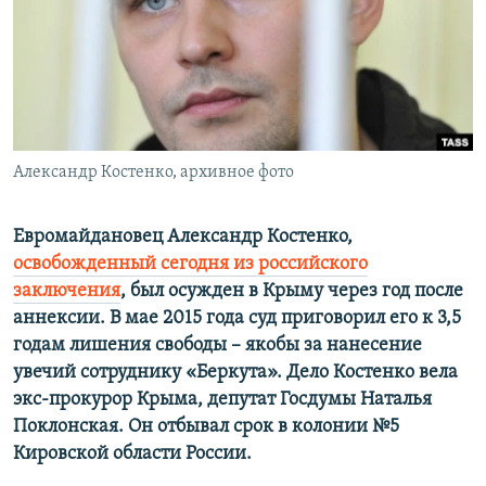
ПРИСОЕДИНЯЙТЕСЬ!
ПОБЕДИТЕЛЕЙ НЕ СУДЯТ?
КРЫМ.НЕПОКОРЕННЫЙ
ELIFBE
УКРАИНСКАЯ ПРОБЛЕМА КРЫМА
Все сайты RFE/RL
Александр Костенко, архивное фото
Евромайдановец Александр Костенко,
освобожденный сегодня из российского
заключения
, был осужден в Крыму через год после
аннексии. В мае 2015 года суд приговорил его к 3,5
годам лишения свободы – якобы за нанесение
увечий сотруднику «Беркута». Дело Костенко вела
экс-прокурор Крыма, депутат Госдумы Наталья
Поклонская. Он отбывал срок в колонии №5
Кировской области России.