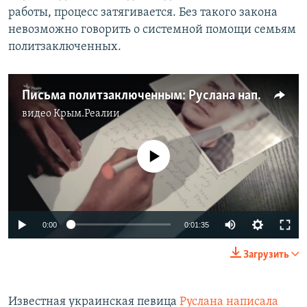
работы, процесс затягивается. Без такого закона
невозможно говорить о системной помощи семьям
политзаключенных.
Письма политзаключенным: Руслана написала послание Александру Костенко (видео)
видео
Крым.Реалии
No media source currently available
0:00
0:01:35
Загрузить
Известная украинская певица
Руслана написала