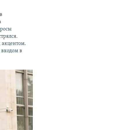
в
а
просы
стрялся.
м акцентом.
 входом в