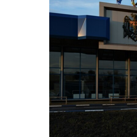
ПОБЕДИТЕЛЕЙ НЕ СУДЯТ?
КРЫМ.НЕПОКОРЕННЫЙ
ELIFBE
УКРАИНСКАЯ ПРОБЛЕМА КРЫМА