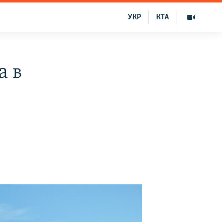
УКР
КТА
а в