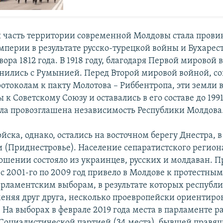
 часть территории современной Молдовы стала пров
мперии в результате русско-турецкой войны и Бухарес
ора 1812 года. В 1918 году, благодаря Первой мировой 
нились с Румынией. Перед Второй мировой войной, со
отоколам к пакту Молотова – Риббентропа, эти земли 
к Советскому Союзу и оставались в его составе до 1991 
а провозглашена независимость Республики Молдова
йска, однако, остались на восточном берегу Днестра, в
 (Приднестровье). Население сепаратистского регион
ошении состояло из украинцев, русских и молдаван. 
с 2001-го по 2009 год привело в Молдове к протестны
рламентским выборам, в результате которых республ
меняя друг друга, несколько проевропейски ориентир
 На выборах в феврале 2019 года места в парламенте р
Социалистической партией (34 места), бывшей правя