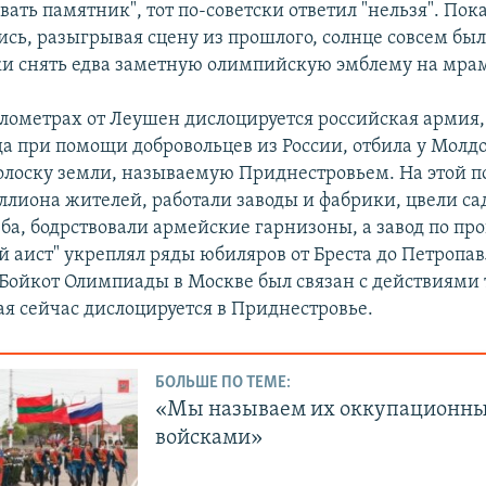
ать памятник", тот по-советски ответил "нельзя". Пок
сь, разыгрывая сцену из прошлого, солнце совсем был
аки снять едва заметную олимпийскую эмблему на мра
километрах от Леушен дислоцируется российская армия,
ода при помощи добровольцев из России, отбила у Молд
лоску земли, называемую Приднестровьем. На этой п
ллиона жителей, работали заводы и фабрики, цвели са
ба, бодрствовали армейские гарнизоны, а завод по пр
й аист" укреплял ряды юбиляров от Бреста до Петропав
 Бойкот Олимпиады в Москве был связан с действиями 
ая сейчас дислоцируется в Приднестровье.
БОЛЬШЕ ПО ТЕМЕ:
«Мы называем их оккупационн
войсками»