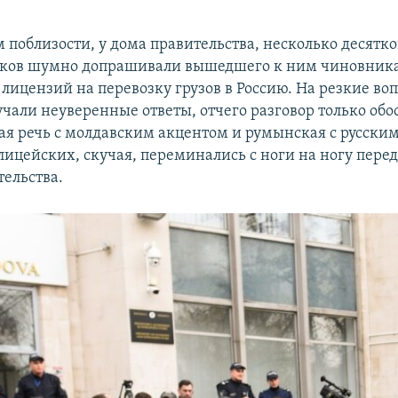
 поблизости, у дома правительства, несколько десятко
ков шумно допрашивали вышедшего к ним чиновник
 лицензий на перевозку грузов в Россию. На резкие во
чали неуверенные ответы, отчего разговор только обо
кая речь с молдавским акцентом и румынская с русски
лицейских, скучая, переминались с ноги на ногу перед
тельства.