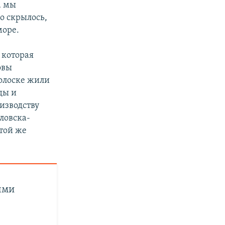
а мы
о скрылось,
море.
 которая
овы
олоске жили
ды и
оизводству
ловска-
той же
ыми