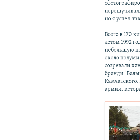
сфотографиров
перешучивали
но я успел-т
Всего в 170 
летом 1992 г
небольшую по
около полуми
созревали хле
бренди "Белы
Камчатского.
армии, котор