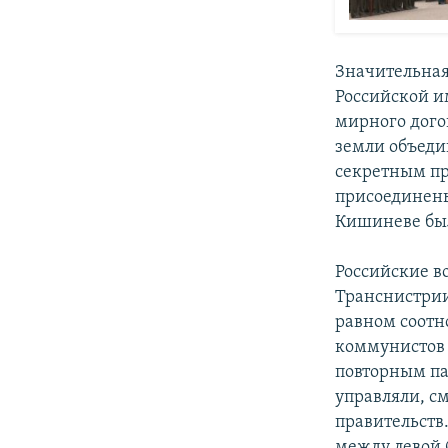
Значительная
Российской и
мирного догов
земли объеди
секретным пр
присоединены 
Кишиневе был
Российские во
Транснистрии
равном соотн
коммунистов 
повторным па
управляли, с
правительств.
между левой 