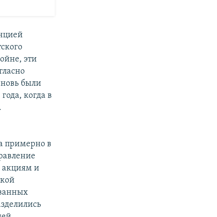
инцией
тского
войне, эти
гласно
вновь были
года, когда в
.
а примерно в
Правление
м акциям и
икой
ованных
азделились
щей