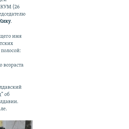
АКУМ (26
редседателю
Кику
.
ящего имя
етских
 полосой:
о возраста
олдавский
” об
олдавии.
ле.