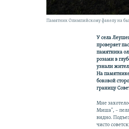
Памятник Олимпийскому факелу на быв
У села Леуше
проверяет па
памятника ол
розами в глуб
узнали жители
На памятнике
боковой сторо
границу Совет
Мне захотело
Миша", – пел
видно. Подъе
чисто советс