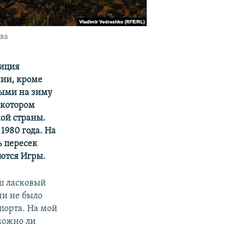
ва
лиция
нии, кроме
ыми на зиму
о котором
кой страны.
1980 года. На
ь пересек
оются Игры.
аш ласковый
ши не было
порта. На мой
можно ли