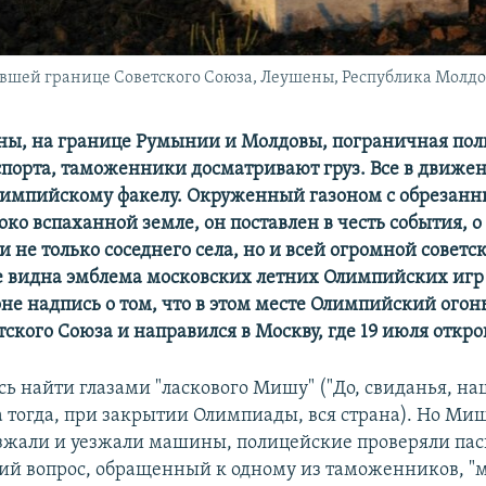
шей границе Советского Союза, Леушены, Республика Молдо
ны, на границе Румынии и Молдовы, пограничная по
спорта, таможенники досматривают груз. Все в движе
импийскому факелу. Окруженный газоном с обрезанн
око вспаханной земле, он поставлен в честь события, 
 не только соседнего села, но и всей огромной советс
 видна эмблема московских летних Олимпийских игр 
не надпись о том, что в этом месте Олимпийский огон
ского Союза и направился в Москву, где 19 июля откр
сь найти глазами "ласкового Мишу" ("До, свиданья, н
а тогда, при закрытии Олимпиады, вся страна). Но Ми
зжали и уезжали машины, полицейские проверяли пас
кий вопрос, обращенный к одному из таможенников, "