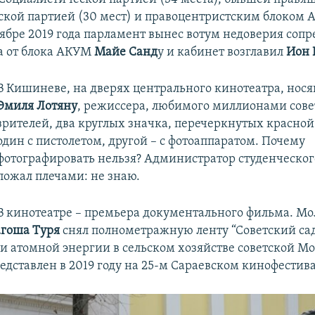
кой партией (30 мест) и правоцентристским блоком 
оябре 2019 года парламент вынес вотум недоверия соп
а от блока АКУМ
Майе Санд
у и кабинет возглавил
Ион 
В Кишиневе, на дверях центрального кинотеатра, нос
Эмиля Лотяну
, режиссера, любимого миллионами сов
зрителей, два круглых значка, перечеркнутых красной
один с пистолетом, другой – с фотоаппаратом. Почему
фотографировать нельзя? Администратор студенческог
пожал плечами: не знаю.
В кинотеатре – премьера документального фильма. М
гоша Туря
снял полнометражную ленту “Советский сад
и атомной энергии в сельском хозяйстве советской М
едставлен в 2019 году на 25-м Сараевском кинофестива