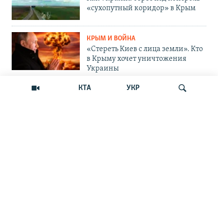
«сухопутный коридор» в Крым
КРЫМ И ВОЙНА
«Стереть Киев с лица земли». Кто
в Крыму хочет уничтожения
Украины
КТА
УКР
ОБЩЕСТВО
Как Россия «мотивирует»
крымских абитуриентов
поступать в вузы Украины
Искать
ОБЩЕСТВО
Война на пляжах и тотальный
контроль: главные вызовы
курортного сезона-2026 в Крыму
ОБЩЕСТВО
«Отдых с талонами на бензин»: