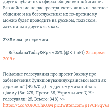
других публичных сферах общественной жизни.
Его действие не распространяется лишь на частное
общение и на богослужения: их по-прежнему
можно будет проводить на русском, польском,
латыни или других языках.
278‼️мова це перемога!
— RoksolanaToday&Крым25% (@KrimRt)
25 апреля
2019 г.
Поіменне голосування про проект Закону про
забезпечення функціонуванняукраїнської мови як
державної (№5670-д) - у другому читанні та в
цілому (За: 278, Проти: 38, Утрималися: 7, Не
голосували: 25, Всього: 348) >>
https://t.co/cUi0CChKUM
pic.twitter.com/jHVCP8qV6s