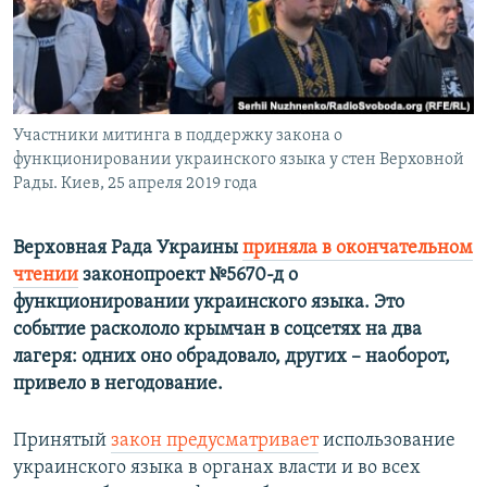
ПРИСОЕДИНЯЙТЕСЬ!
ПОБЕДИТЕЛЕЙ НЕ СУДЯТ?
КРЫМ.НЕПОКОРЕННЫЙ
ELIFBE
Участники митинга в поддержку закона о
УКРАИНСКАЯ ПРОБЛЕМА КРЫМА
функционировании украинского языка у стен Верховной
Все сайты RFE/RL
Рады. Киев, 25 апреля 2019 года
Верховная Рада Украины
приняла в окончательном
чтении
законопроект №5670-д о
функционировании украинского языка. Это
событие раскололо крымчан в соцсетях на два
лагеря: одних оно обрадовало, других – наоборот,
привело в негодование.
Принятый
закон предусматривает
использование
украинского языка в органах власти и во всех