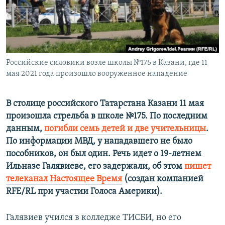
ПРИСОЕДИНЯЙТЕСЬ!
ПОБЕДИТЕЛЕЙ НЕ СУДЯТ?
КРЫМ.НЕПОКОРЕННЫЙ
ELIFBE
Российские силовики возле школы №175 в Казани, где 11
УКРАИНСКАЯ ПРОБЛЕМА КРЫМА
мая 2021 года произошло вооруженное нападение
Все сайты RFE/RL
В столице российского Татарстана Казани 11 мая
произошла стрельба в школе №175. По последним
данным,
погибли семь детей и две учительницы
.
По информации МВД, у нападавшего не было
пособников, он был один. Речь идет о 19-летнем
Ильназе Галявиеве, его задержали,
об этом
пишет
телеканал Настоящее Время
(создан компанией
RFE/RL при участии Голоса Америки).
Галявиев учился в колледже ТИСБИ, но его