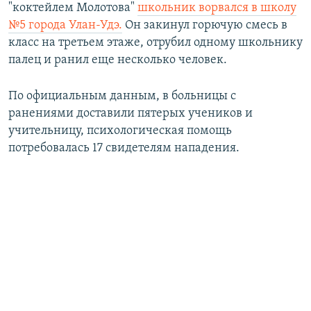
у
щ
"коктейлем Молотова"
школьник ворвался в школу
щ
и
№5 города Улан-Удэ.
Он закинул горючую смесь в
и
й
класс на третьем этаже, отрубил одному школьнику
й
с
палец и ранил еще несколько человек.
с
л
л
а
По официальным данным, в больницы с
а
й
ранениями доставили пятерых учеников и
й
д
учительницу, психологическая помощь
д
потребовалась 17 свидетелям нападения.