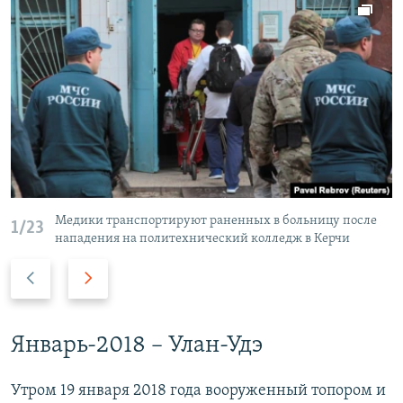
Медики транспортируют раненных в больницу после
1/23
нападения на политехнический колледж в Керчи
П
С
р
л
е
е
д
д
Январь-2018 – Улан-Удэ
ы
у
д
ю
Утром 19 января 2018 года вооруженный топором и