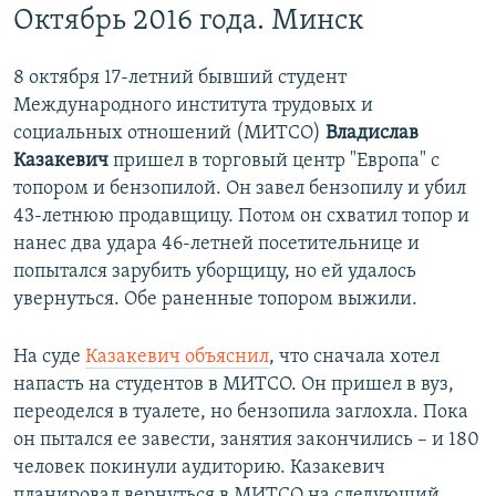
Октябрь 2016 года. Минск
8 октября 17-летний бывший студент
Международного института трудовых и
социальных отношений (МИТСО)
Владислав
Казакевич
пришел в торговый центр "Европа" с
топором и бензопилой. Он завел бензопилу и убил
43-летнюю продавщицу. Потом он схватил топор и
нанес два удара 46-летней посетительнице и
попытался зарубить уборщицу, но ей удалось
увернуться. Обе раненные топором выжили.
На суде
Казакевич объяснил
, что сначала хотел
напасть на студентов в МИТСО. Он пришел в вуз,
переоделся в туалете, но бензопила заглохла. Пока
он пытался ее завести, занятия закончились – и 180
человек покинули аудиторию. Казакевич
планировал вернуться в МИТСО на следующий