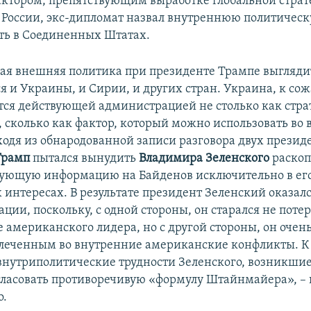
ктором, препятствующим выработке глобальной страт
России, экс-дипломат назвал внутреннюю политичес
ть в Соединенных Штатах.
я внешняя политика при президенте Трампе выглядит
ся и Украины, и Сирии, и других стран. Украина, к со
ся действующей администрацией не столько как стр
 сколько как фактор, который можно использовать во
ходя из обнародованной записи разговора двух презид
Трамп
пытался вынудить
Владимира Зеленского
раскоп
ующую информацию на Байденов исключительно в ег
 интересах. В результате президент Зеленский оказалс
ции, поскольку, с одной стороны, он старался не поте
 американского лидера, но с другой стороны, он очень
влеченным во внутренние американские конфликты. К
внутриполитические трудности Зеленского, возникшие 
ласовать противоречивую «формулу Штайнмайера», – 
о.