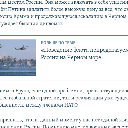
ым местом России. Она может включать в себя усилен
 бы Путина заплатить более высокую цену за все, что о
ексию Крыма и продолжающуюся эскалацию в Черном 
ссуждает бывший дипломат.
БОЛЬШЕ ПО ТЕМЕ:
«Поведение флота непредсказуем
России на Черном море
еймса Бруно, еще одной проблемой, препятствующей 
олее глобальной стратегии, так и реализации уже сущ
общенность между членами НАТО.
ризнать, что на данный момент у нас нет единой жи
отношении России. По мнению многих военных экспер