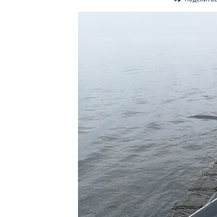
ПОБЕДИТЕЛЕЙ НЕ СУДЯТ?
КРЫМ.НЕПОКОРЕННЫЙ
ELIFBE
УКРАИНСКАЯ ПРОБЛЕМА КРЫМА