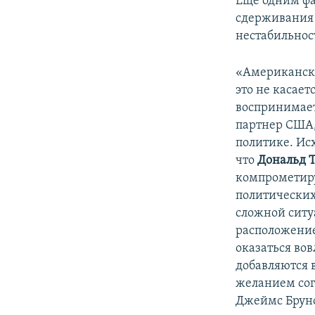
Еще одним фа
сдерживания 
нестабильнос
«Американска
это не касает
воспринимает
партнер США,
политике. Ис
что
Дональд 
компрометир
политических
сложной ситуа
расположение
оказаться во
добавляются 
желанием сог
Джеймс Брун