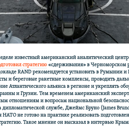
неделе известный американский аналитический цент
одготовил стратегию
«сдерживания» в Черноморском р
 докладе RAND рекомендуется установить в Румынии и
ты и береговые ракетные комплексы, проводить дал
ие Атлантического альянса в регионе и укреплять об
раины и Грузии. Тем временем американский эксперт
м отношениям и вопросам национальной безопасност
 дипломатической службе, Джеймс Бруно (James Bruno
ня НАТО не готово на практике реализовать подготовл
тратегию. Такое мнение он высказал в интервью Крым