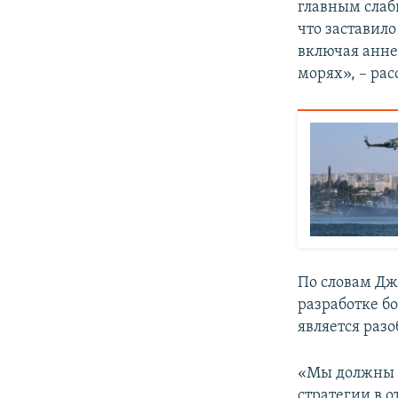
главным слаб
что заставило
включая анн
морях», – ра
По словам Дж
разработке б
является раз
«Мы должны п
стратегии в 