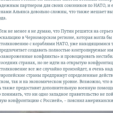
надежным партнером для своих союзников по НАТО, и 
енами Альянса довольно сложны, что также мешает вы
ода.
Тем не менее я не думаю, что Путин решится на серье
эскалацию в Черноморском регионе, которая могла бы
столкновению с кораблями НАТО, уже находящимися т
предпочитает создавать полностью контролируемые и
«замороженные конфликты» и провоцировать нестабил
соседних странах, но не идти на открытую конфронтац
столкновение все же случайно произойдет, я очень над
европейские страны предпримут определенные действ
ком, так и на экономическом уровне. Возможно, что в
 также предоставит дополнительную военную помощь
 понимать, что ни одно западное правительство не по
ую конфронтацию с Россией», – пояснил американски