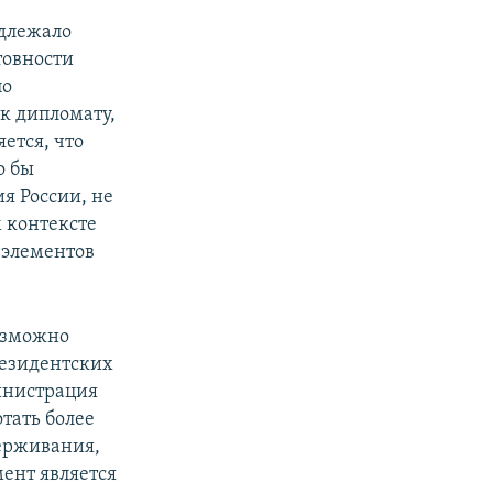
длежало
товности
по
к дипломату,
ется, что
о бы
я России, не
 контексте
 элементов
возможно
резидентских
инистрация
тать более
держивания,
ент является