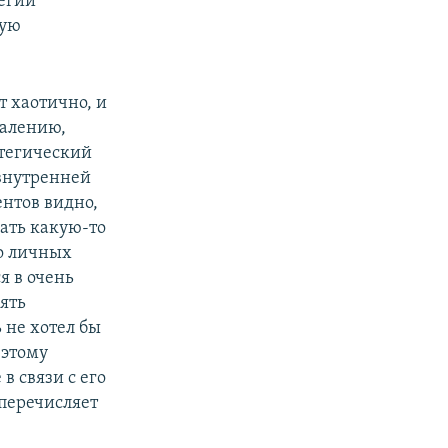
егии
кую
 хаотично, и
жалению,
атегический
 внутренней
ентов видно,
ать какую-то
о личных
я в очень
рять
 не хотел бы
 этому
в связи с его
перечисляет