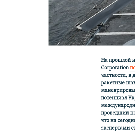
На прошлой 
Corporation
п
частности, в
ракетные шах
маневрирован
потенциал Ук
международны
проведший на
что на сегод
экспертами с