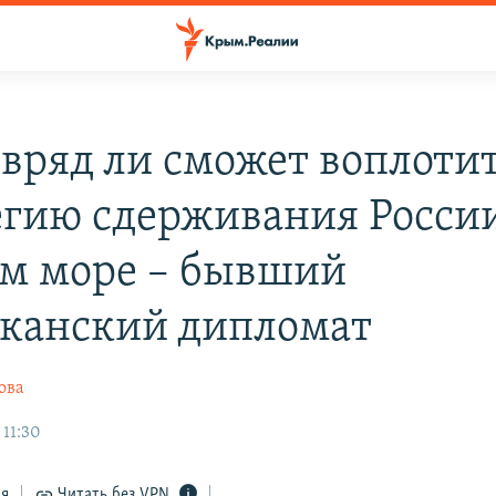
вряд ли сможет воплоти
егию сдерживания России
м море – бывший
канский дипломат
ова
 11:30
ся
Читать без VPN