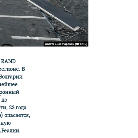
р RAND
егионе. В
 Болгарии
ьнейшее
оронный
 по
и, 23 года
) опасается,
енную
.Реалии.