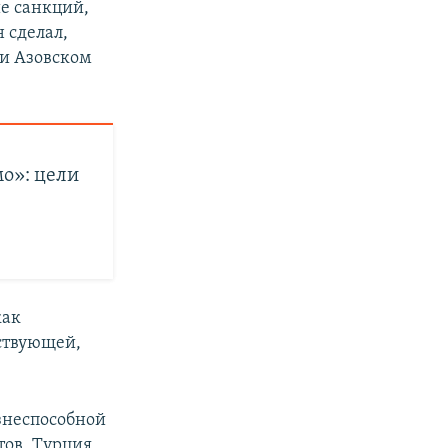
ие санкций,
н сделал,
и Азовском
о»: цели
как
ествующей,
знеспособной
тов, Турция