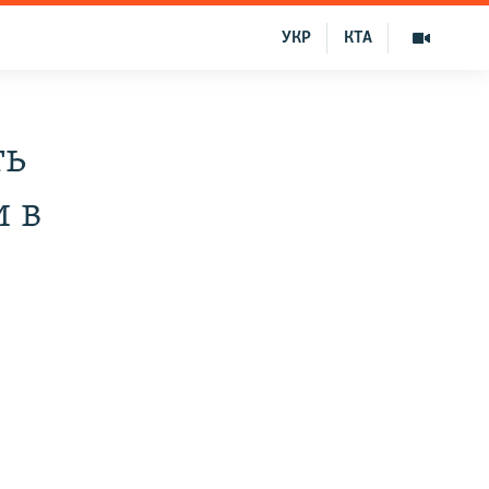
УКР
КТА
ть
 в