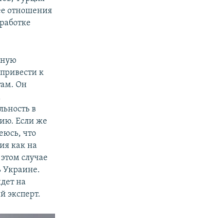
ее отношения
работке
зную
 привести к
ам. Он
м
ьность в
ию. Если же
еюсь, что
ия как на
 этом случае
 Украине.
йдет на
й эксперт.