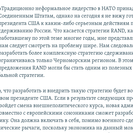
«Традиционно неформальное лидерство в НАТО прина
Соединенным Штатам, однако на сегодня я не вижу го
президента США к каким-либо серьезным действиям 
сдерживанию России. Что касается стратегии RAND, ка
работавшему по этой теме многие годы, мне представля
нам следует смотреть на проблему шире. Нам следовал
разработать более комплексную стратегию сдерживани
ограничиваясь только Черноморским регионом. В этом
предложения RAND могли бы стать одним из полезных
бальной стратегии.
, что разработать и внедрить такую стратегию будет 
овом президенте США. Если в результате следующих п
зойдет смена внешнеполитического курса, новая адм
совместно с европейскими союзниками сможет разрабо
ику. Она должна включать в себя, помимо военного с
ические рычаги, поскольку экономика на данный мом