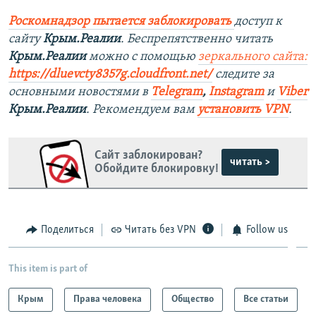
Роскомнадзор пытается заблокировать
доступ к
сайту
Крым.Реалии
. Беспрепятственно читать
Крым.Реалии
можно с помощью
зеркального сайта:
https://dluevcty8357g.cloudfront.net/
следите за
основными новостями в
Telegram
,
Instagram
и
Viber
Крым.Реалии
. Рекомендуем вам
установить VPN
.
Сайт заблокирован?
читать >
Обойдите блокировку!
Поделиться
Читать без VPN
Follow us
This item is part of
Крым
Права человека
Общество
Все статьи