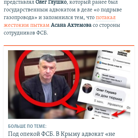
представлял
Олег Глушко
, который ранее был
государственным адвокатом в деле «о подрыве
газопровода» и запомнился тем, что
потакал
жестоким пыткам
Асана Ахтемова
со стороны
сотрудников ФСБ.
БОЛЬШЕ ПО ТЕМЕ:
Под опекой ФСБ. В Крыму адвокат «не