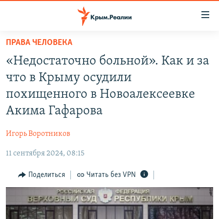
Доступность
ссылки
Вернуться
ПРАВА ЧЕЛОВЕКА
к
НОВОСТИ
«Недостаточно больной». Как и за
основному
СПЕЦПРОЕКТЫ
содержанию
что в Крыму осудили
ВОДА
Вернутся
ГРУЗ 200
похищенного в Новоалексеевке
к
ИСТОРИЯ
КАРТА ВОЕННЫХ ОБЪЕКТОВ КРЫМА
Акима Гафарова
главной
ЕЩЕ
11 ЛЕТ ОККУПАЦИИ КРЫМА. 11 ИСТОРИЙ СОПРОТИВЛЕНИЯ
навигации
Игорь Воротников
Вернутся
РАДІО СВОБОДА
ИНТЕРАКТИВ
к
11 сентября 2024, 08:15
КАК ОБОЙТИ БЛОКИРОВКУ
ИНФОГРАФИКА
поиску
Поделиться
Читать без VPN
ТЕЛЕПРОЕКТ КРЫМ.РЕАЛИИ
Українською
СОВЕТЫ ПРАВОЗАЩИТНИКОВ
Qırımtatar
ПРОПАВШИЕ БЕЗ ВЕСТИ