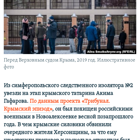
ПРИСОЕДИНЯЙТЕСЬ!
ПОБЕДИТЕЛЕЙ НЕ СУДЯТ?
КРЫМ.НЕПОКОРЕННЫЙ
ELIFBE
УКРАИНСКАЯ ПРОБЛЕМА КРЫМА
Все сайты RFE/RL
Перед Верховным судом Крыма, 2019 год. Иллюстративное
фото
Из симферопольского следственного изолятора №2
увезли на этап крымского татарина Акима
Гафарова.
По данным проекта «Трибунал.
Крымский эпизод»
, он был похищен российскими
военными в Новоалексеевке весной позапрошлого
года. В чем крымские силовики обвинили
очередного жителя Херсонщины, за что ему