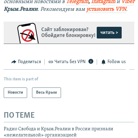
основными новостями в
Telegram
,
Instagram
и
Viber
Крым.Реалии
. Рекомендуем вам
установить VPN
.
Сайт заблокирован?
читать >
Обойдите блокировку!
Поделиться
Читать без VPN
Follow us
This item is part of
Новости
Весь Крым
ПО ТЕМЕ
Радио Свобода и Крым.Реалии в России признали
«нежелательной» организацией