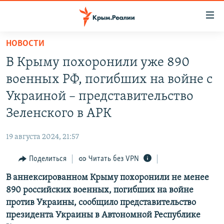
Доступность
ссылки
Вернуться
НОВОСТИ
к
НОВОСТИ
В Крыму похоронили уже 890
основному
СПЕЦПРОЕКТЫ
содержанию
военных РФ, погибших на войне с
ВОДА
Вернутся
ГРУЗ 200
Украиной – представительство
к
ИСТОРИЯ
КАРТА ВОЕННЫХ ОБЪЕКТОВ КРЫМА
Зеленского в АРК
главной
ЕЩЕ
11 ЛЕТ ОККУПАЦИИ КРЫМА. 11 ИСТОРИЙ СОПРОТИВЛЕНИЯ
навигации
19 августа 2024, 21:57
Вернутся
РАДІО СВОБОДА
ИНТЕРАКТИВ
к
Поделиться
Читать без VPN
КАК ОБОЙТИ БЛОКИРОВКУ
ИНФОГРАФИКА
поиску
В аннексированном Крыму похоронили не менее
ТЕЛЕПРОЕКТ КРЫМ.РЕАЛИИ
Українською
890 российских военных, погибших на войне
СОВЕТЫ ПРАВОЗАЩИТНИКОВ
против Украины, сообщило представительство
Qırımtatar
президента Украины в Автономной Республике
ПРОПАВШИЕ БЕЗ ВЕСТИ