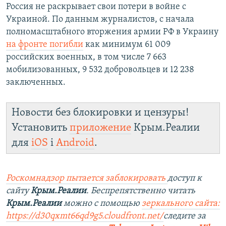
Россия не раскрывает свои потери в войне с
Украиной. По данным журналистов, с начала
полномасштабного вторжения армии РФ в Украину
на фронте погибли
как минимум 61 009
российских военных, в том числе 7 663
мобилизованных, 9 532 добровольцев и 12 238
заключенных.
Новости без блокировки и цензуры!
Установить
приложение
Крым.Реалии
для
iOS
і
Android
.
Роскомнадзор пытается заблокировать
доступ к
сайту
Крым.Реалии
. Беспрепятственно читать
Крым.Реалии
можно с помощью
зеркального сайта:
https://d30qxmt66qd9g5.cloudfront.net/
следите за