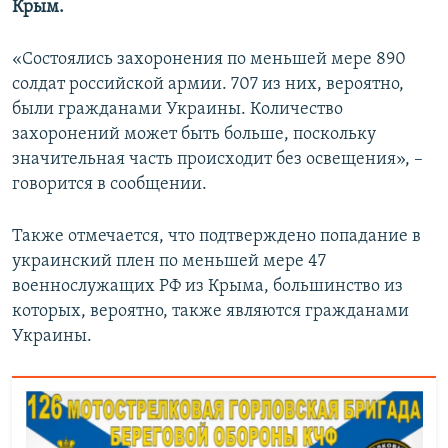
Крым.
ПРИСОЕДИНЯЙТЕСЬ!
ПОБЕДИТЕЛЕЙ НЕ СУДЯТ?
КРЫМ.НЕПОКОРЕННЫЙ
«Состоялись захоронения по меньшей мере 890
солдат российской армии. 707 из них, вероятно,
ELIFBE
были гражданами Украины. Количество
УКРАИНСКАЯ ПРОБЛЕМА КРЫМА
захоронений может быть больше, поскольку
Все сайты RFE/RL
значительная часть происходит без освещения», –
говорится в сообщении.
Также отмечается, что подтверждено попадание в
украинский плен по меньшей мере 47
военнослужащих РФ из Крыма, большинство из
которых, вероятно, также являются гражданами
Украины.