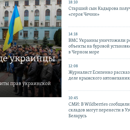
18:10
Старший сын Кадырова полу
«героя Чечни»
14:18
ВМС Украины уничтожили р
объекты на буровой установ
в Черном море
где украинцы
12:08
Журналист Есипенко рассказ
деле крымского автомехани
щиты прав украинской
10:45
СМИ: В Wildberries сообщили,
складов могут перенести в У
Беларусь