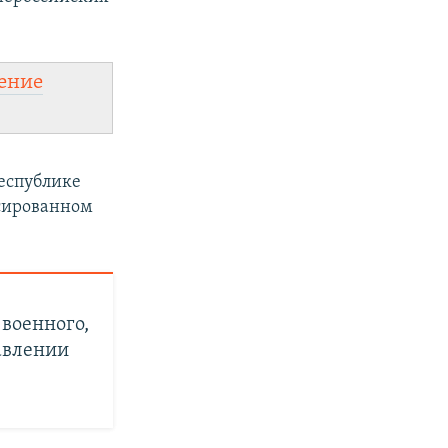
ение
еспублике
ксированном
 военного,
авлении