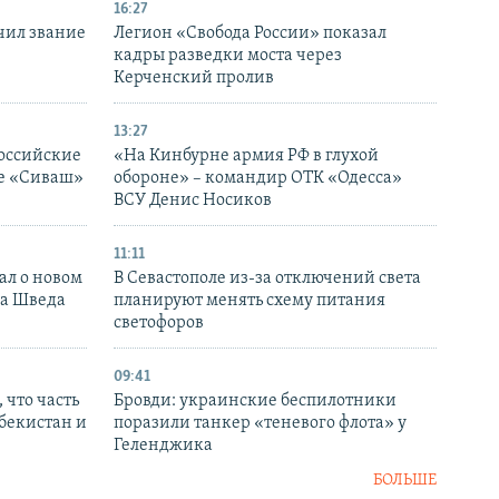
16:27
чил звание
Легион «Свобода России» показал
кадры разведки моста через
Керченский пролив
13:27
оссийские
«На Кинбурне армия РФ в глухой
ке «Сиваш»
обороне» – командир ОТК «Одесса»
ВСУ Денис Носиков
11:11
ал о новом
В Севастополе из-за отключений света
ка Шведа
планируют менять схему питания
светофоров
09:41
 что часть
Бровди: украинские беспилотники
збекистан и
поразили танкер «теневого флота» у
Геленджика
БОЛЬШЕ