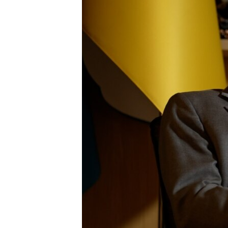
ПОБЕДИТЕЛЕЙ НЕ СУДЯТ?
КРЫМ.НЕПОКОРЕННЫЙ
ELIFBE
УКРАИНСКАЯ ПРОБЛЕМА КРЫМА