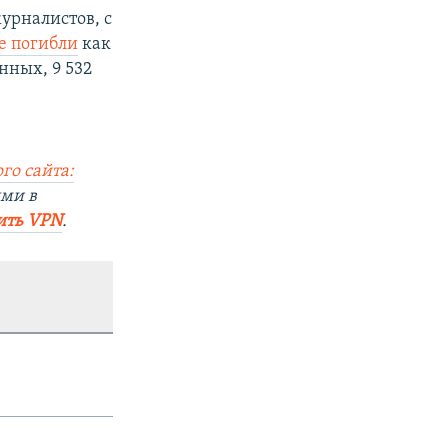
урналистов, с
е погибли
как
нных, 9 532
го сайта:
ями в
ить VPN
.