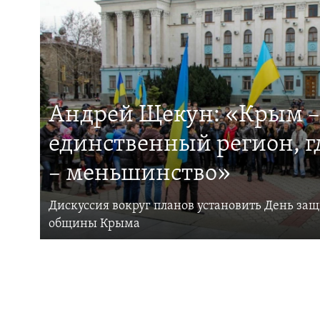
Андрей Щекун: «Крым –
единственный регион, 
– меньшинство»
Дискуссия вокруг планов установить День за
общины Крыма