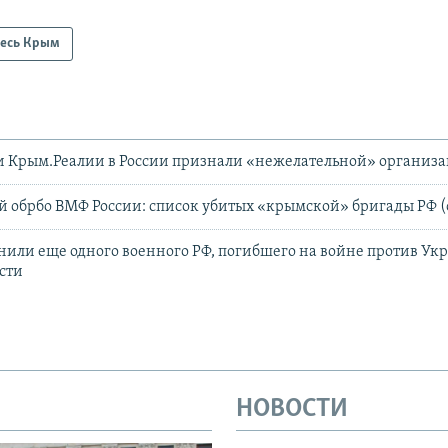
есь Крым
и Крым.Реалии в России признали «нежелательной» организ
6-й обрбо ВМФ России: список убитых «‎крымской» бригады РФ 
нили еще одного военного РФ, погибшего на войне против Ук
сти
НОВОСТИ