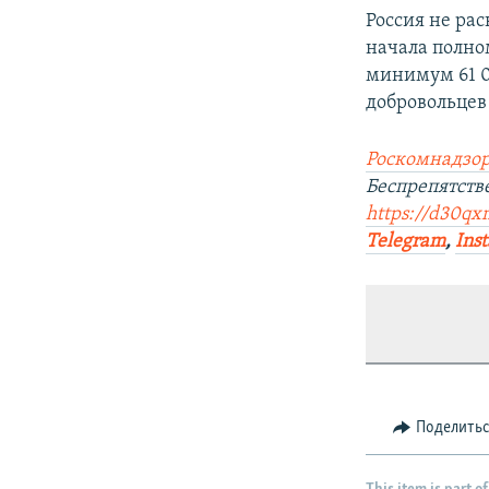
Россия не ра
начала полно
минимум 61 0
добровольцев
Роскомнадзор
Беспрепятств
https://d30qx
Telegram
,
Ins
Поделить