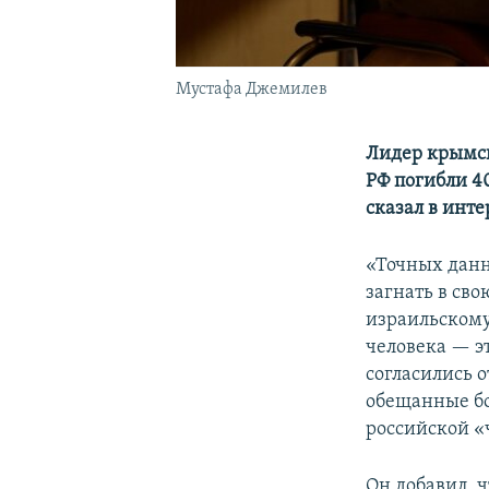
Мустафа Джемилев
Лидер крымск
РФ погибли 40
сказал в инт
«Точных данн
загнать в сво
израильскому
человека — э
согласились о
обещанные бол
российской «
Он добавил, 