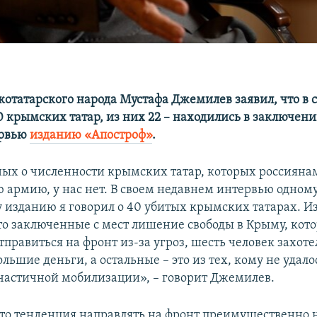
отатарского народа Мустафа Джемилев заявил, что в 
 крымских татар, из них 22 – находились в заключени
ервью
изданию «Апостроф»
.
ых о численности крымских татар, которых россиянам
ю армию, у нас нет. В своем недавнем интервью одном
 изданию я говорил о 40 убитых крымских татарах. Из
то заключенные с мест лишение свободы в Крыму, кот
тправиться на фронт из-за угроз, шесть человек захот
ьшие деньги, а остальные – это из тех, кому не удал
частичной мобилизации», – говорит Джемилев.
что тенденция направлять на фронт преимущественно