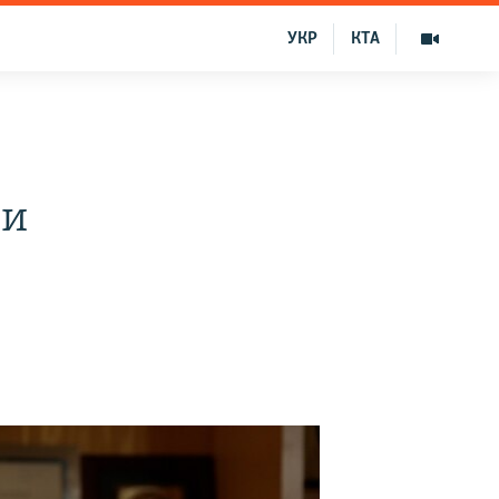
УКР
КТА
0
ли