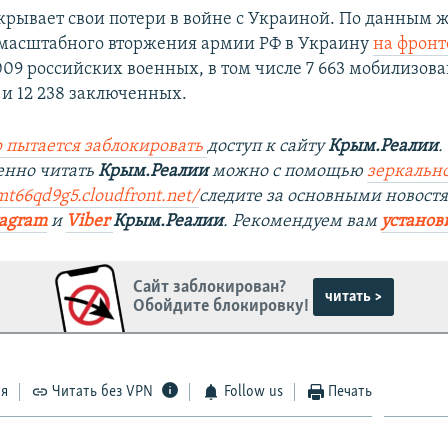
скрывает свои потери в войне с Украиной. По данным ж
масштабного вторжения армии РФ в Украину
на фронт
09 российских военных, в том числе 7 663 мобилизова
 и 12 238 заключенных.
 пытается заблокировать
доступ к сайту
Крым.Реалии
.
енно читать
Крым.Реалии
можно с помощью
зеркально
mt66qd9g5.cloudfront.net/
следите за основными новост
tagram
и
Viber
Крым.Реалии
. Рекомендуем вам
установ
Сайт заблокирован?
читать >
Обойдите блокировку!
ся
Читать без VPN
Follow us
Печать