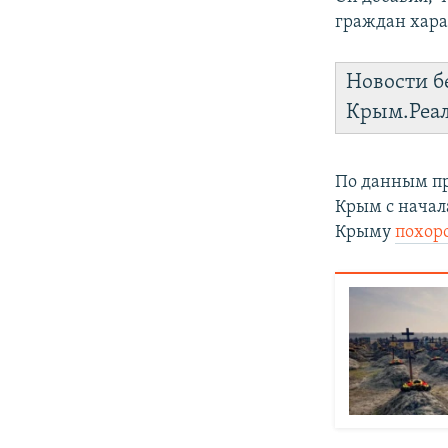
граждан хара
Новости б
Крым.Реа
По данным пр
Крым
с нача
Крыму
похор