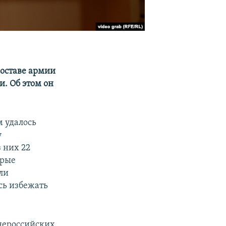
составе армии
и. Об этом он
 удалось
у
 них 22
орые
ели
ось избежать
 нероссийских