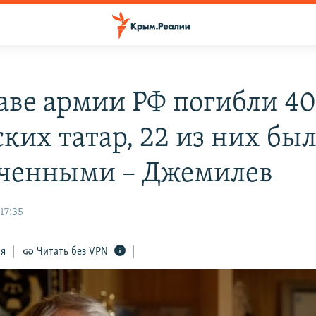
таве армии РФ погибли 4
ких татар, 22 из них бы
ченными – Джемилев
17:35
ся
Читать без VPN