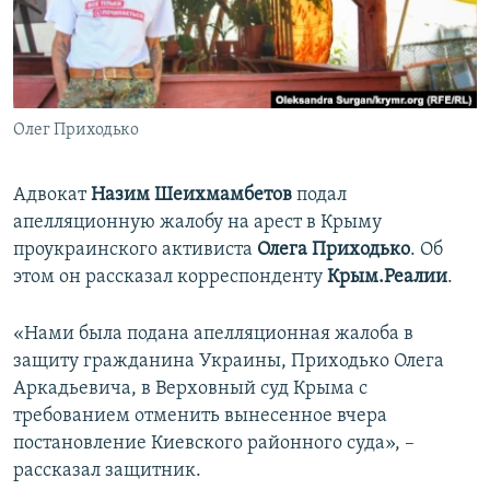
ПРИСОЕДИНЯЙТЕСЬ!
ПОБЕДИТЕЛЕЙ НЕ СУДЯТ?
КРЫМ.НЕПОКОРЕННЫЙ
ELIFBE
Олег Приходько
УКРАИНСКАЯ ПРОБЛЕМА КРЫМА
Все сайты RFE/RL
Адвокат
Назим Шеихмамбетов
подал
апелляционную жалобу на арест в Крыму
проукраинского активиста
Олега Приходько
. Об
этом он рассказал корреспонденту
Крым.Реалии
.
«Нами была подана апелляционная жалоба в
защиту гражданина Украины, Приходько Олега
Аркадьевича, в Верховный суд Крыма с
требованием отменить вынесенное вчера
постановление Киевского районного суда», –
рассказал защитник.