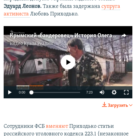
Эдуард Леонов.
Также была задержана
супруга
активиста
Любовь Приходько.
Крымский «бандеровец». История Олега Приходько (видео)
видео
Крым.Реалии
No media source currently available
0:00
7:23
Загрузить
Сотрудники ФСБ
вменяют
Приходько статьи
российского уголовного кодекса 223.1 (незаконное