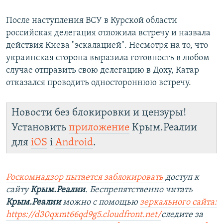
После наступления ВСУ в Курской области
российская делегация отложила встречу и назвала
действия Киева "эскалацией". Несмотря на то, что
украинская сторона выразила готовность в любом
случае отправить свою делегацию в Доху, Катар
отказался проводить одностороннюю встречу.
Новости без блокировки и цензуры!
Установить
приложение
Крым.Реалии
для
iOS
і
Android
.
Роскомнадзор пытается заблокировать
доступ к
сайту
Крым.Реалии
. Беспрепятственно читать
Крым.Реалии
можно с помощью
зеркального сайта:
https://d30qxmt66qd9g5.cloudfront.net/
следите за