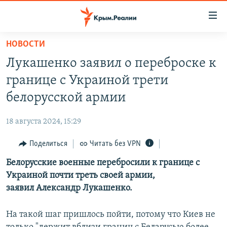
Доступность
ссылки
Вернуться
НОВОСТИ
к
НОВОСТИ
Лукашенко заявил о переброске к
основному
СПЕЦПРОЕКТЫ
содержанию
границе с Украиной трети
ВОДА
Вернутся
ГРУЗ 200
белорусской армии
к
ИСТОРИЯ
КАРТА ВОЕННЫХ ОБЪЕКТОВ КРЫМА
главной
18 августа 2024, 15:29
ЕЩЕ
11 ЛЕТ ОККУПАЦИИ КРЫМА. 11 ИСТОРИЙ СОПРОТИВЛЕНИЯ
навигации
Вернутся
Поделиться
Читать без VPN
РАДІО СВОБОДА
ИНТЕРАКТИВ
к
Белорусские военные перебросили к границе с
КАК ОБОЙТИ БЛОКИРОВКУ
ИНФОГРАФИКА
поиску
Украиной почти треть своей армии,
ТЕЛЕПРОЕКТ КРЫМ.РЕАЛИИ
заявил Александр Лукашенко.
Українською
СОВЕТЫ ПРАВОЗАЩИТНИКОВ
Qırımtatar
На такой шаг пришлось пойти, потому что Киев не
ПРОПАВШИЕ БЕЗ ВЕСТИ