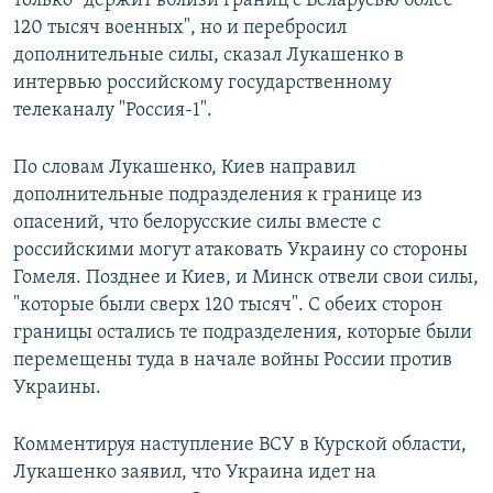
только "держит вблизи границ с Беларусью более
ПРИСОЕДИНЯЙТЕСЬ!
ПОБЕДИТЕЛЕЙ НЕ СУДЯТ?
120 тысяч военных", но и перебросил
дополнительные силы, сказал Лукашенко в
КРЫМ.НЕПОКОРЕННЫЙ
интервью российскому государственному
ELIFBE
телеканалу "Россия-1".
УКРАИНСКАЯ ПРОБЛЕМА КРЫМА
По словам Лукашенко, Киев направил
Все сайты RFE/RL
дополнительные подразделения к границе из
опасений, что белорусские силы вместе с
российскими могут атаковать Украину со стороны
Гомеля. Позднее и Киев, и Минск отвели свои силы,
"которые были сверх 120 тысяч". С обеих сторон
границы остались те подразделения, которые были
перемещены туда в начале войны России против
Украины.
Комментируя наступление ВСУ в Курской области,
Лукашенко заявил, что Украина идет на