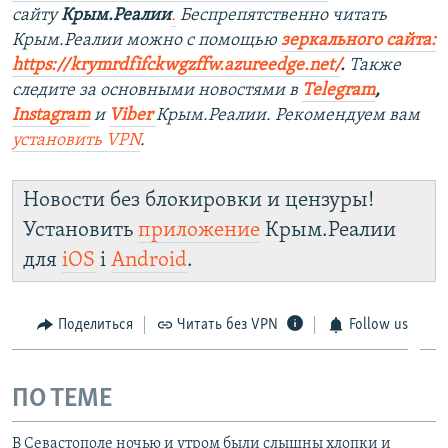
сайту
Крым.Реалии
.
Беспрепятственно читать
Крым.Реалии можно с помощью
зеркального сайта:
https://krymrdfifckwgzffw.azureedge.net/
. ​
Также
следите за основными новостями в
Telegram
,
Instagram
и
Viber
Крым.Реалии. Рекомендуем вам
установить
VPN
.
Новости без блокировки и цензуры!
Установить
приложение
Крым.Реалии
для
iOS
і
Android
.
Поделиться
Читать без VPN
Follow us
ПО ТЕМЕ
В Севастополе ночью и утром были слышны хлопки и