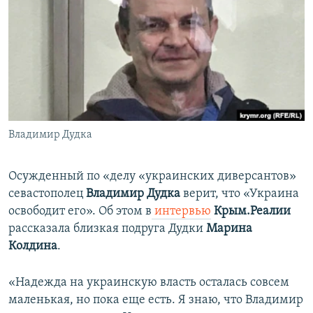
ПРИСОЕДИНЯЙТЕСЬ!
ПОБЕДИТЕЛЕЙ НЕ СУДЯТ?
КРЫМ.НЕПОКОРЕННЫЙ
ELIFBE
УКРАИНСКАЯ ПРОБЛЕМА КРЫМА
Все сайты RFE/RL
Владимир Дудка
Осужденный по «делу «украинских диверсантов»
севастополец
Владимир Дудка
верит, что «Украина
освободит его». Об этом в
интервью
Крым.Реалии
рассказала близкая подруга Дудки
Марина
Колдина
.
«Надежда на украинскую власть осталась совсем
маленькая, но пока еще есть. Я знаю, что Владимир