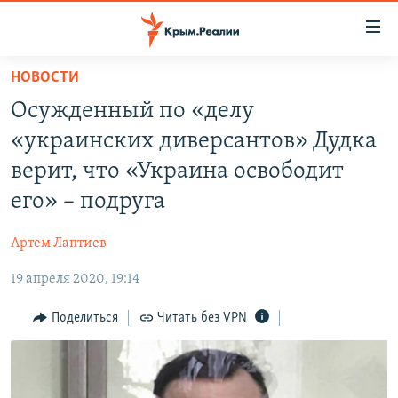
Доступность
ссылки
Вернуться
НОВОСТИ
к
НОВОСТИ
Осужденный по «делу
основному
СПЕЦПРОЕКТЫ
содержанию
«украинских диверсантов» Дудка
ВОДА
Вернутся
ГРУЗ 200
верит, что «Украина освободит
к
ИСТОРИЯ
КАРТА ВОЕННЫХ ОБЪЕКТОВ КРЫМА
его» – подруга
главной
ЕЩЕ
11 ЛЕТ ОККУПАЦИИ КРЫМА. 11 ИСТОРИЙ СОПРОТИВЛЕНИЯ
навигации
Артем Лаптиев
Вернутся
РАДІО СВОБОДА
ИНТЕРАКТИВ
к
19 апреля 2020, 19:14
КАК ОБОЙТИ БЛОКИРОВКУ
ИНФОГРАФИКА
поиску
Поделиться
Читать без VPN
ТЕЛЕПРОЕКТ КРЫМ.РЕАЛИИ
Українською
СОВЕТЫ ПРАВОЗАЩИТНИКОВ
Qırımtatar
ПРОПАВШИЕ БЕЗ ВЕСТИ