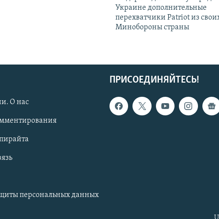
Украине дополнительные
перехватчики Patriot из своих
Минобороны страны
ПРИСОЕДИНЯЙТЕСЬ!
и. О нас
омментирования
опирайта
вязь
ащиты персональных данных
U