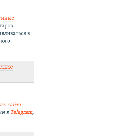
енные
таров.
авливаться в
ного
ение
го сайта:
ми в
Telegram
,