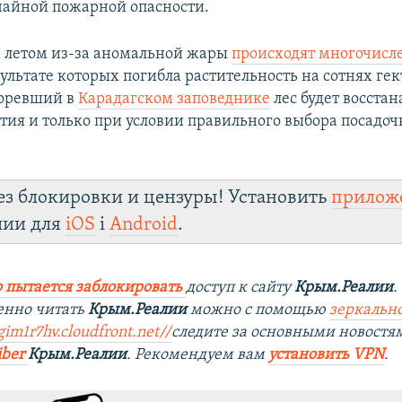
чайной пожарной опасности.
 летом из-за аномальной жары
происходят многочисл
езультате которых погибла растительность на сотнях гек
горевший в
Карадагском заповеднике
лес будет восстан
етия и только при условии правильного выбора посадоч
ез блокировки и цензуры! Установить
прилож
лии для
iOS
і
Android
.
 пытается заблокировать
доступ к сайту
Крым.Реалии
.
енно читать
Крым.Реалии
можно с помощью
зеркально
gim1r7hv.cloudfront.net/
/
следите за основными новостя
iber
Крым.Реалии
. Рекомендуем вам
установить VPN
.