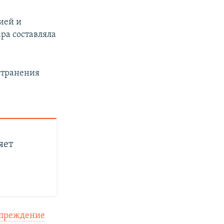
ией и
ра составляла
странения
яет
упреждение