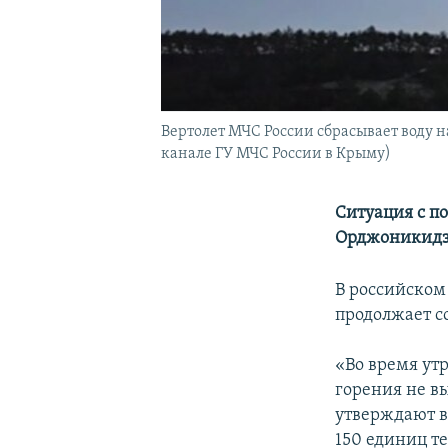
Вертолет МЧС России сбрасывает воду на
канале ГУ МЧС России в Крыму)
Ситуация с п
Орджоникидзе
В российском
продолжает со
«Во время ут
горения не вы
утверждают в
150 единиц т