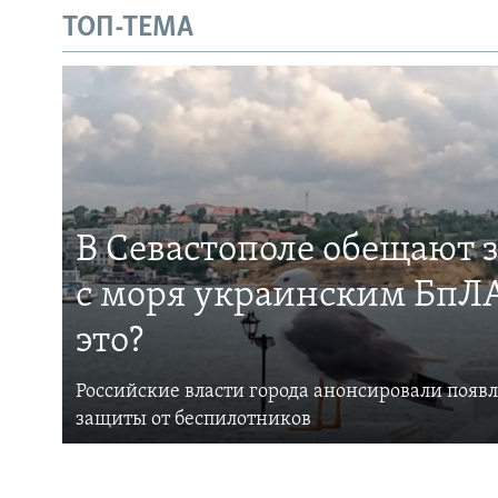
ТОП-ТЕМА
В Севастополе обещают 
с моря украинским БпЛА
это?
Российские власти города анонсировали появ
защиты от беспилотников