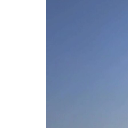
ПОБЕДИТЕЛЕЙ НЕ СУДЯТ?
КРЫМ.НЕПОКОРЕННЫЙ
ELIFBE
УКРАИНСКАЯ ПРОБЛЕМА КРЫМА