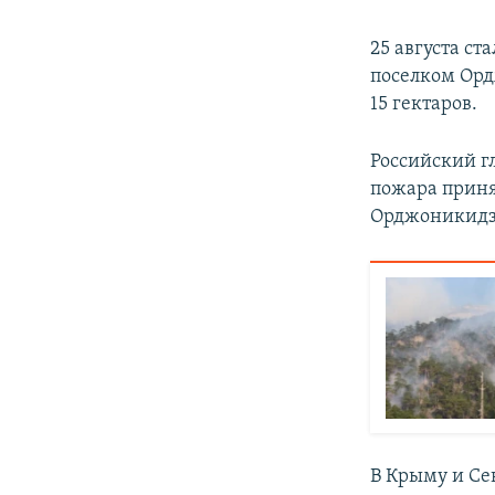
25 августа ста
поселком Ор
15 гектаров.
Российский г
пожара приня
Орджоникидз
В Крыму и Сев