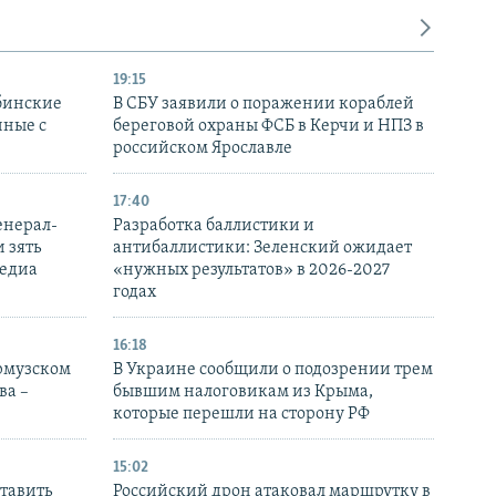
19:15
бинские
В СБУ заявили о поражении кораблей
нные с
береговой охраны ФСБ в Керчи и НПЗ в
российском Ярославле
17:40
енерал-
Разработка баллистики и
 зять
антибаллистики: Зеленский ожидает
медиа
«нужных результатов» в 2026-2027
годах
16:18
Ормузском
В Украине сообщили о подозрении трем
ва –
бывшим налоговикам из Крыма,
которые перешли на сторону РФ
15:02
тавить
Российский дрон атаковал маршрутку в