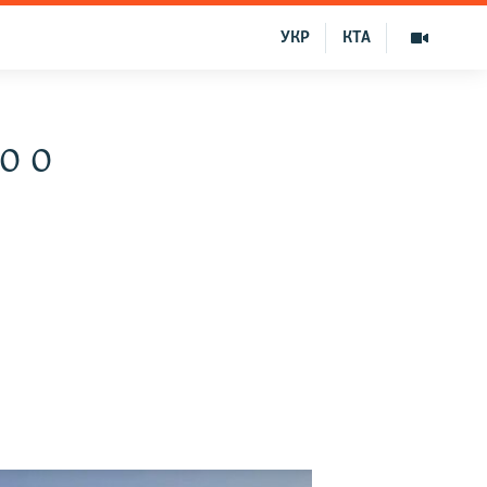
УКР
КТА
о о