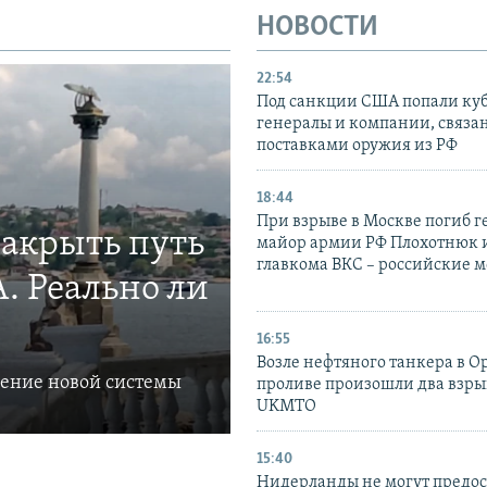
НОВОСТИ
22:54
Под санкции США попали ку
генералы и компании, связа
поставками оружия из РФ
18:44
При взрыве в Москве погиб г
закрыть путь
майор армии РФ Плохотнюк и
главкома ВКС – российские 
. Реально ли
16:55
Возле нефтяного танкера в 
ление новой системы
проливе произошли два взры
UKMTO
15:40
Нидерланды не могут предос