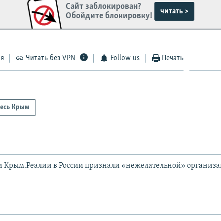
Сайт заблокирован?
читать >
Обойдите блокировку!
ся
Читать без VPN
Follow us
Печать
есь Крым
и Крым.Реалии в России признали «нежелательной» организ