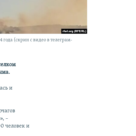
 года (скрин с видео в телеграм-
селком
ыма.
ась и
очагов
», –
0 человек и