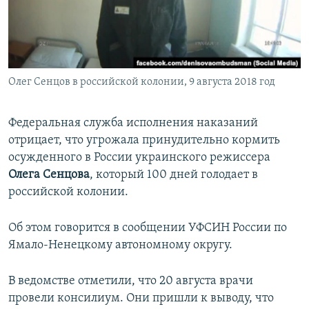
ПРИСОЕДИНЯЙТЕСЬ!
ПОБЕДИТЕЛЕЙ НЕ СУДЯТ?
КРЫМ.НЕПОКОРЕННЫЙ
ELIFBE
Олег Сенцов в российской колонии, 9 августа 2018 год
УКРАИНСКАЯ ПРОБЛЕМА КРЫМА
Все сайты RFE/RL
Федеральная служба исполнения наказаний
отрицает, что угрожала принудительно кормить
осужденного в России украинского режиссера
Олега Сенцова
, который 100 дней голодает в
российской колонии.
Об этом говорится в сообщении УФСИН России по
Ямало-Ненецкому автономному округу.
В ведомстве отметили, что 20 августа врачи
провели консилиум. Они пришли к выводу, что