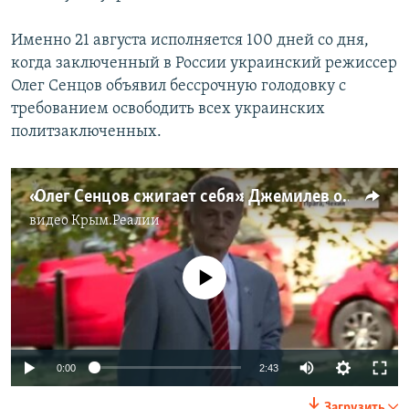
Именно 21 августа исполняется 100 дней со дня,
когда заключенный в России украинский режиссер
Олег Сенцов объявил бессрочную голодовку с
требованием освободить всех украинских
политзаключенных.
«Олег Сенцов сжигает себя»: Джемилев о голодовке режиссера (видео)
видео
Крым.Реалии
No media source currently available
0:00
2:43
Загрузить