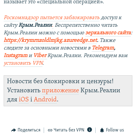
называет это «специальной операцией».
Роскомнадзор пытается заблокировать
доступ к
сайту
Крым.Реалии
.
Беспрепятственно читать
Крым.Реалии можно с помощью
зеркального сайта
:
https://krymrnzoldlmjkg.azureedge.net
.
Также
следите за основными новостями в
Telegram
,
Instagram
и
Viber
Крым.Реалии. Рекомендуем вам
установить
VPN
.
Новости без блокировки и цензуры!
Установить
приложение
Крым.Реалии
для
iOS
і
Android
.
Поделиться
Читать без VPN
Follow us