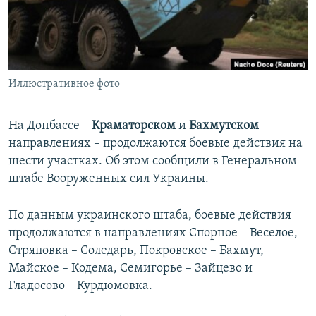
ПРИСОЕДИНЯЙТЕСЬ!
ПОБЕДИТЕЛЕЙ НЕ СУДЯТ?
КРЫМ.НЕПОКОРЕННЫЙ
ELIFBE
Иллюстративное фото
УКРАИНСКАЯ ПРОБЛЕМА КРЫМА
Все сайты RFE/RL
На Донбассе –
Краматорском
и
Бахмутском
направлениях – продолжаются боевые действия на
шести участках. Об этом сообщили в Генеральном
штабе Вооруженных сил Украины.
По данным украинского штаба, боевые действия
продолжаются в направлениях Спорное – Веселое,
Стряповка – Соледарь, Покровское – Бахмут,
Майское – Кодема, Семигорье – Зайцево и
Гладосово – Курдюмовка.