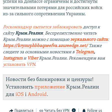
успехи на Донбассе ограничены и достигнуты
значительными потерями для российских войск
из-за сильного сопротивления Украины.
Роскомнадзор пытается заблокировать
доступ к
сайту
Крым.Реалии
.
Беспрепятственно читать
Крым.Реалии можно с помощью
зеркального сайта
:
https://krymrphbbaqneefva.azureedge.net/
Также
следите за основными новостями в
Telegram
,
Instagram
и
Viber
Крым.Реалии. Рекомендуем вам
установить
VPN
.
Новости без блокировки и цензуры!
Установить
приложение
Крым.Реалии
для
iOS
і
Android
.
Поделиться
Читать без VPN
Follow us