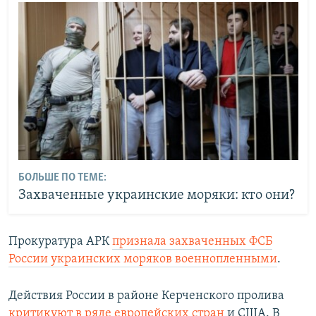
БОЛЬШЕ ПО ТЕМЕ:
Захваченные украинские моряки: кто они?
Прокуратура АРК
признала захваченных ФСБ
России украинских моряков военнопленными
.
Действия России в районе Керченского пролива
критикуют в ряде европейских стран
и США. В