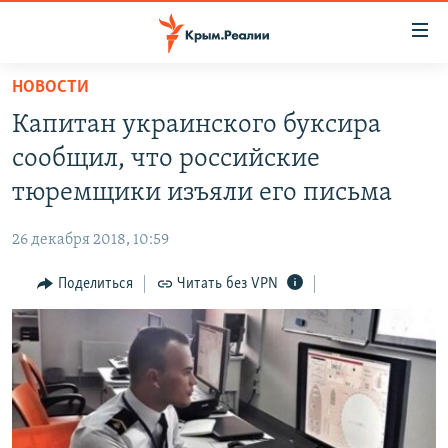
Доступность
ссылки
Вернуться
НОВОСТИ
к
НОВОСТИ
Капитан украинского буксира
основному
СПЕЦПРОЕКТЫ
содержанию
сообщил, что российские
ВОДА
Вернутся
ГРУЗ 200
тюремщики изъяли его письма
к
ИСТОРИЯ
КАРТА ВОЕННЫХ ОБЪЕКТОВ КРЫМА
главной
26 декабря 2018, 10:59
ЕЩЕ
11 ЛЕТ ОККУПАЦИИ КРЫМА. 11 ИСТОРИЙ СОПРОТИВЛЕНИЯ
навигации
Вернутся
Поделиться
Читать без VPN
РАДІО СВОБОДА
ИНТЕРАКТИВ
к
КАК ОБОЙТИ БЛОКИРОВКУ
ИНФОГРАФИКА
поиску
ТЕЛЕПРОЕКТ КРЫМ.РЕАЛИИ
Українською
СОВЕТЫ ПРАВОЗАЩИТНИКОВ
Qırımtatar
ПРОПАВШИЕ БЕЗ ВЕСТИ