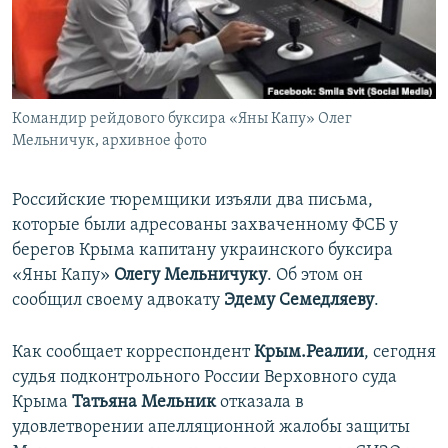
ПРИСОЕДИНЯЙТЕСЬ!
ПОБЕДИТЕЛЕЙ НЕ СУДЯТ?
КРЫМ.НЕПОКОРЕННЫЙ
ELIFBE
Командир рейдового буксира «Яны Капу» Олег
УКРАИНСКАЯ ПРОБЛЕМА КРЫМА
Мельничук, архивное фото
Все сайты RFE/RL
Российские тюремщики изъяли два письма,
которые были адресованы захваченному ФСБ у
берегов Крыма капитану украинского буксира
«Яны Капу»
Олегу Мельничуку
. Об этом он
сообщил своему адвокату
Эдему Семедляеву
.
Как сообщает корреспондент
Крым.Реалии
, сегодня
судья подконтрольного России Верховного суда
Крыма
Татьяна Мельник
отказала в
удовлетворении апелляционной жалобы защиты