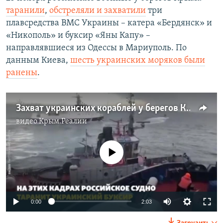
таранили
,
обстреляли и захватили
три
плавсредства ВМС Украины – катера «Бердянск» и
«Никополь» и буксир «Яны Капу» –
направлявшиеся из Одессы в Мариуполь. По
данным Киева,
шесть украинских моряков были
ранены
.
Захват украинских кораблей у берегов Крыма. Как это было (видео)
видео
Крым.Реалии
No media source currently available
0:00
2:03