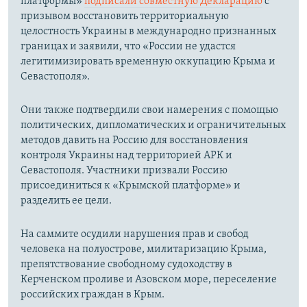
платформы»
подписали совместную Декларацию
с
призывом восстановить территориальную
целостность Украины в международно признанных
границах и заявили, что «России не удастся
легитимизировать временную оккупацию Крыма и
Севастополя».
Они также подтвердили свои намерения с помощью
политических, дипломатических и ограничительных
методов давить на Россию для восстановления
контроля Украины над территорией АРК и
Севастополя. Участники призвали Россию
присоединиться к «Крымской платформе» и
разделить ее цели.
На саммите осудили нарушения прав и свобод
человека на полуострове, милитаризацию Крыма,
препятствование свободному судоходству в
Керченском проливе и Азовском море, переселение
российских граждан в Крым.