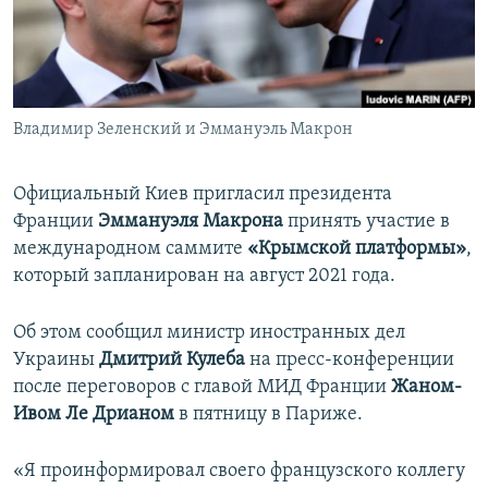
ПРИСОЕДИНЯЙТЕСЬ!
ПОБЕДИТЕЛЕЙ НЕ СУДЯТ?
КРЫМ.НЕПОКОРЕННЫЙ
ELIFBE
Владимир Зеленский и Эммануэль Макрон
УКРАИНСКАЯ ПРОБЛЕМА КРЫМА
Все сайты RFE/RL
Официальный Киев пригласил президента
Франции
Эммануэля Макрона
принять участие в
международном саммите
«Крымской платформы»
,
который запланирован на август 2021 года.
Об этом сообщил министр иностранных дел
Украины
Дмитрий Кулеба
на пресс-конференции
после переговоров с главой МИД Франции
Жаном-
Ивом Ле Дрианом
в пятницу в Париже.
«Я проинформировал своего французского коллегу