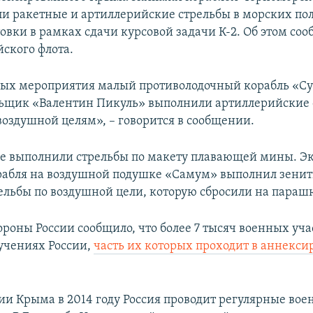
ли ракетные и артиллерийские стрельбы в морских по
овки в рамках сдачи курсовой задачи К-2. Об этом соо
йского флота.
ных мероприятия малый противолодочный корабль «Су
ьщик «Валентин Пикуль» выполнили артиллерийские 
воздушной целям», – говорится в сообщении.
е выполнили стрельбы по макету плавающей мины. Э
рабля на воздушной подушке «Самум» выполнил зени
ельбы по воздушной цели, которую сбросили на параш
роны России сообщило, что более 7 тысяч военных уча
учениях России,
часть их которых проходит в аннекс
ии Крыма в 2014 году Россия проводит регулярные во