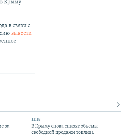
 в Крыму
да в связи с
ссию
вывести
оенное
11:18
е за
В Крыму снова снизят объемы
свободной продажи топлива