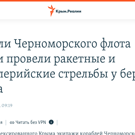
ли Черноморского флота
и провели ракетные и
лерийские стрельбы у бе
а
 09:19
ся
Читать без VPN
нексированного Крыма экипажи кораблей Черноморск