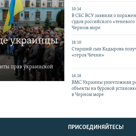
10:14
В СБС ВСУ заявили о пораже
судов российского «теневого 
Черном море
где украинцы
18:10
Старший сын Кадырова полу
«героя Чечни»
щиты прав украинской
14:18
ВМС Украины уничтожили р
объекты на буровой установ
в Черном море
ПРИСОЕДИНЯЙТЕСЬ!