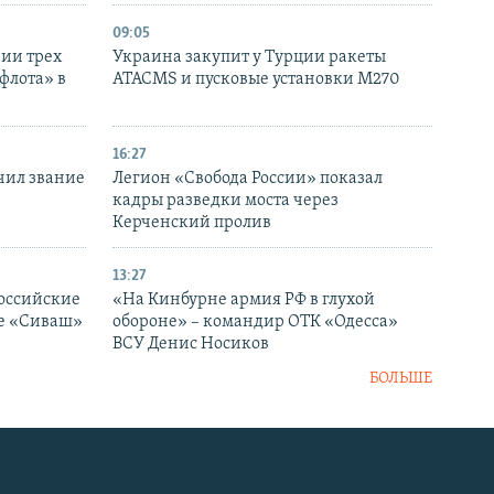
09:05
нии трех
Украина закупит у Турции ракеты
флота» в
ATACMS и пусковые установки M270
16:27
чил звание
Легион «Свобода России» показал
кадры разведки моста через
Керченский пролив
13:27
оссийские
«На Кинбурне армия РФ в глухой
ке «Сиваш»
обороне» – командир ОТК «Одесса»
ВСУ Денис Носиков
БОЛЬШЕ