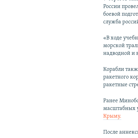
ПОБЕДИТЕЛЕЙ НЕ СУДЯТ?
России прове
КРЫМ.НЕПОКОРЕННЫЙ
боевой подгот
служба росси
ELIFBE
УКРАИНСКАЯ ПРОБЛЕМА КРЫМА
«В ходе учеб
морской трал
надводной и 
Корабли такж
ракетного ко
ракетные стр
Ранее Минобо
масштабных 
Крыму.
После аннекс