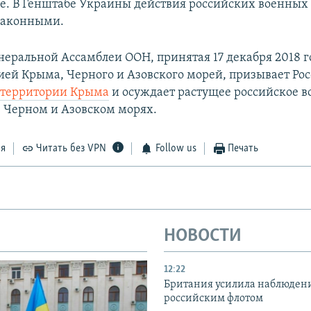
ве. В Генштабе Украины действия российских военных
законными.
еральной Ассамблеи ООН, принятая 17 декабря 2018 го
ей Крыма, Черного и Азовского морей, призывает Ро
с территории Крыма
и осуждает растущее российское в
в Черном и Азовском морях.​
ся
Читать без VPN
Follow us
Печать
НОВОСТИ
12:22
Британия усилила наблюдени
российским флотом