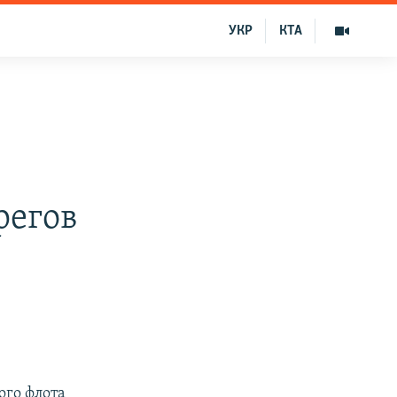
УКР
КТА
регов
ого флота