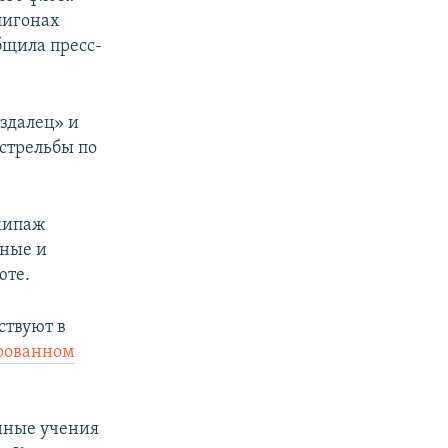
лигонах
бщила пресс-
здалец» и
стрельбы по
кипаж
тные и
юте.
ствуют в
ированном
енные учения