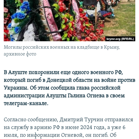
ПРИСОЕДИНЯЙТЕСЬ!
ПОБЕДИТЕЛЕЙ НЕ СУДЯТ?
КРЫМ.НЕПОКОРЕННЫЙ
ELIFBE
УКРАИНСКАЯ ПРОБЛЕМА КРЫМА
Все сайты RFE/RL
Могилы российских военных на кладбище в Крыму,
архивное фото
В Алуште похоронили еще одного военного РФ,
который погиб в Донецкой области на войне против
Украины. Об этом сообщила глава российской
администрации Алушты Галина Огнева в своем
телеграм-канале.
Согласно сообщению, Дмитрий Турчин отправился
на службу в армию РФ в июне 2024 года, а уже 6
июля, по информации Огневой, он погиб. Об