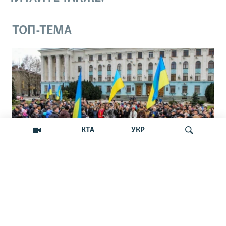
ТОП-ТЕМА
КТА
УКР
Андрей Щекун: «Крым –
Искать
единственный регион, где украинцы –
меньшинство»
Дискуссия вокруг планов установить День