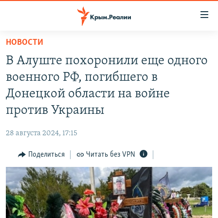
Доступность
ссылки
Вернуться
НОВОСТИ
к
НОВОСТИ
В Алуште похоронили еще одного
основному
СПЕЦПРОЕКТЫ
содержанию
военного РФ, погибшего в
ВОДА
Вернутся
ГРУЗ 200
Донецкой области на войне
к
ИСТОРИЯ
КАРТА ВОЕННЫХ ОБЪЕКТОВ КРЫМА
против Украины
главной
ЕЩЕ
11 ЛЕТ ОККУПАЦИИ КРЫМА. 11 ИСТОРИЙ СОПРОТИВЛЕНИЯ
навигации
28 августа 2024, 17:15
Вернутся
РАДІО СВОБОДА
ИНТЕРАКТИВ
к
Поделиться
Читать без VPN
КАК ОБОЙТИ БЛОКИРОВКУ
ИНФОГРАФИКА
поиску
ТЕЛЕПРОЕКТ КРЫМ.РЕАЛИИ
Українською
СОВЕТЫ ПРАВОЗАЩИТНИКОВ
Qırımtatar
ПРОПАВШИЕ БЕЗ ВЕСТИ