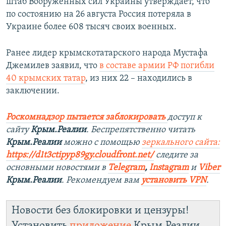
штаб Вооруженных сил Украины утверждает, что
по состоянию на 26 августа Россия потеряла в
Украине более 608 тысяч своих военных.
Ранее лидер крымскотатарского народа Мустафа
Джемилев заявил, что
в составе армии РФ погибли
40 крымских татар
, из них 22 – находились в
заключении.
Роскомнадзор пытается заблокировать
доступ к
сайту
Крым.Реалии
. Беспрепятственно читать
Крым.Реалии
можно с помощью
зеркального сайта:
https://d1t3ctipyp89gy.cloudfront.net/
следите за
основными новостями в
Telegram
,
Instagram
и
Viber
Крым.Реалии
. Рекомендуем вам
установить VPN
.
Новости без блокировки и цензуры!
Установить
приложение
Крым.Реалии