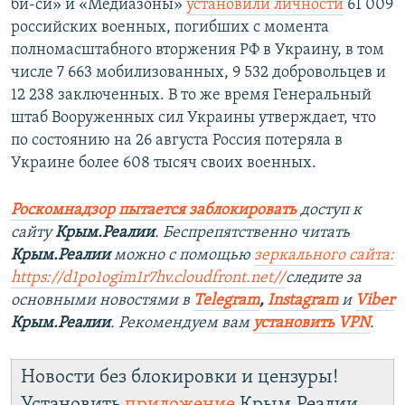
би-си» и «Медиазоны»
установили личности
61 009
российских военных, погибших с момента
полномасштабного вторжения РФ в Украину, в том
числе 7 663 мобилизованных, 9 532 добровольцев и
12 238 заключенных. В то же время Генеральный
штаб Вооруженных сил Украины утверждает, что
по состоянию на 26 августа Россия потеряла в
Украине более 608 тысяч своих военных.
Роскомнадзор пытается заблокировать
доступ к
сайту
Крым.Реалии
. Беспрепятственно читать
Крым.Реалии
можно с помощью
зеркального сайта:
https://d1po1ogim1r7hv.cloudfront.net/
/
следите за
основными новостями в
Telegram
,
Instagram
и
Viber
Крым.Реалии
. Рекомендуем вам
установить VPN
.
Новости без блокировки и цензуры!
Установить
приложение
Крым.Реалии