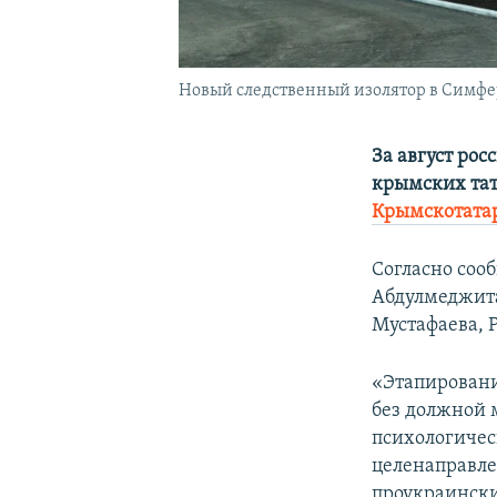
Новый следственный изолятор в Симфе
За август ро
крымских тат
Крымскотата
Согласно соо
Абдулмеджита
Мустафаева, 
«Этапировани
без должной 
психологичес
целенаправле
проукраински