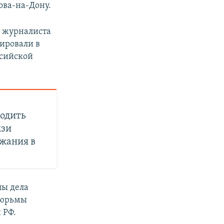
ова-на-Дону.
о журналиста
пировали в
ссийской
одить
мзи
ржания в
пы дела
тюрьмы
 РФ.