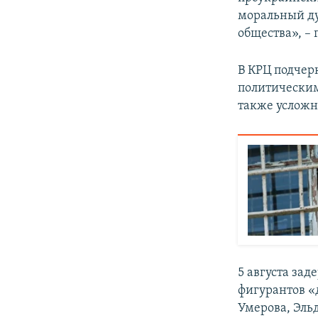
моральный ду
общества», –
В КРЦ подчер
политическим
также услож
5 августа за
фигурантов «
Умерова, Эль