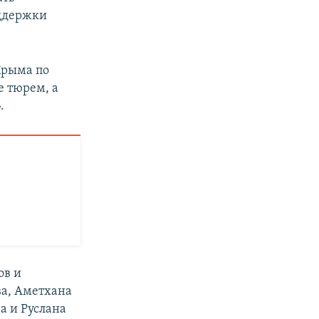
оддержки
Крыма по
е тюрем, а
.
ов и
а, Аметхана
а и Руслана