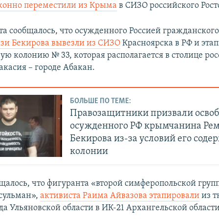
конно переместили из Крыма
в СИЗО российского Рост
ста сообщалось, что осужденного Россией гражданског
зи Бекирова вывезли из СИЗО
Красноярска в РФ и эта
ую колонию № 33, которая располагается в столице ро
акасия – городе Абакан.
БОЛЬШЕ ПО ТЕМЕ:
Правозащитники призвали освоб
осужденного РФ крымчанина Ре
Бекирова из-за условий его соде
колонии
общалось, что фигуранта «второй симферопольской груп
сульман»,
активиста Раима Айвазова этапировали
из 
а Ульяновской области в ИК-21 Архангельской области