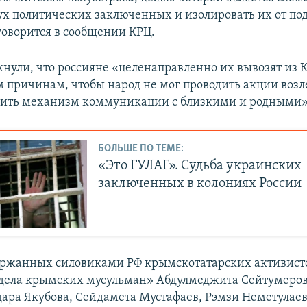
х политических заключенных и изолировать их от п
 говорится в сообщении КРЦ.
кнули, что россияне «целенаправленно их вывозят из 
 причинам, чтобы народ не мог проводить акции возл
нить механизм коммуникации с близкими и родными»
БОЛЬШЕ ПО ТЕМЕ:
«Это ГУЛАГ». Судьба украинских
заключенных в колониях России
держанных силовиками РФ крымскотатарских активист
дела крымских мусульман» Абдулмеджита Сейтумеров
дара Якубова, Сейдамета Мустафаев, Рэмзи Неметулаев