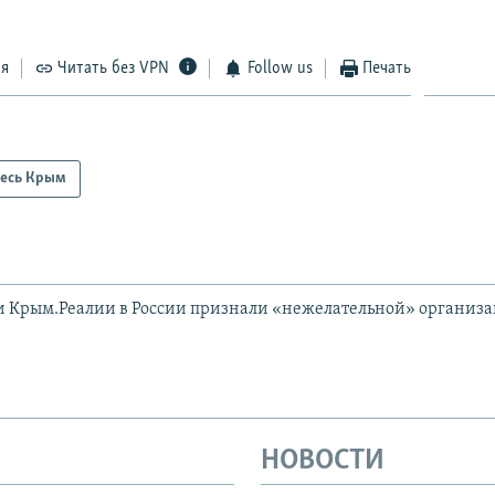
ся
Читать без VPN
Follow us
Печать
есь Крым
и Крым.Реалии в России признали «нежелательной» организ
НОВОСТИ