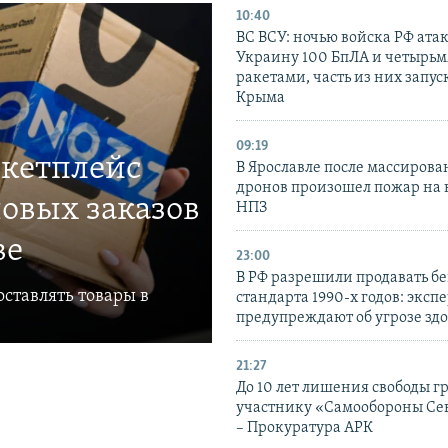
10:40
ВС ВСУ: ночью войска РФ ата
Украину 100 БпЛА и четырьм
ракетами, часть из них запус
Крыма
09:19
ркетплейс
В Ярославле после массирова
дронов произошел пожар на
овых заказов
НПЗ
ве
23:00
В РФ разрешили продавать б
ставлять товары в
стандарта 1990-х годов: эксп
предупреждают об угрозе зд
21:27
До 10 лет лишения свободы г
участнику «Самообороны Се
– Прокуратура АРК