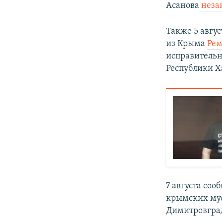
Асанова
неза
Также 5 авгу
из Крыма
Рем
исправительн
Республики Х
7 августа со
крымских му
Димитровград