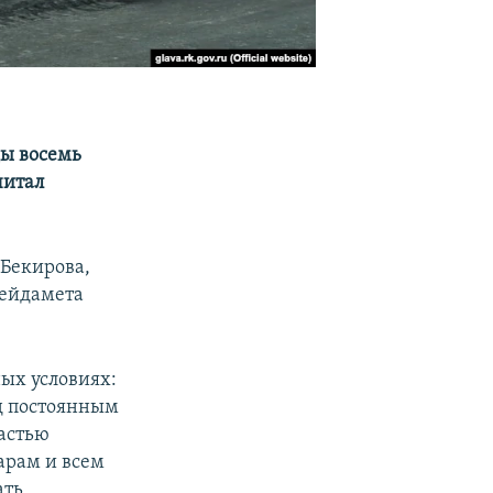
ды восемь
читал
 Бекирова,
Сейдамета
ых условиях:
д постоянным
астью
арам и всем
ать