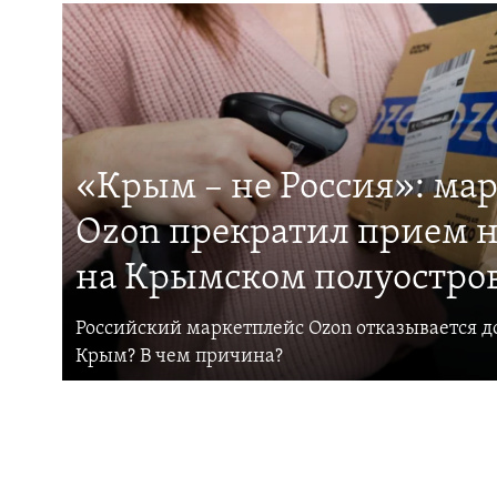
«Крым – не Россия»: ма
Ozon прекратил прием н
на Крымском полуостро
Российский маркетплейс Ozon отказывается до
Крым? В чем причина?