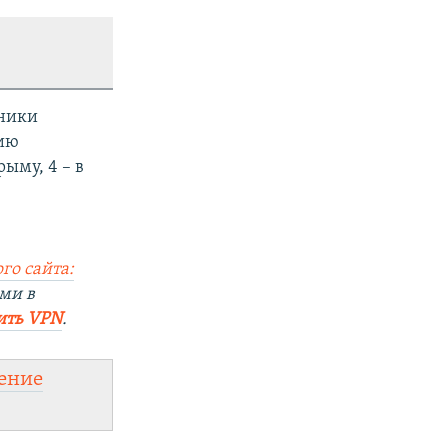
тники
нию
ыму, 4 – в
го сайта:
ми в
ить VPN
.
ение