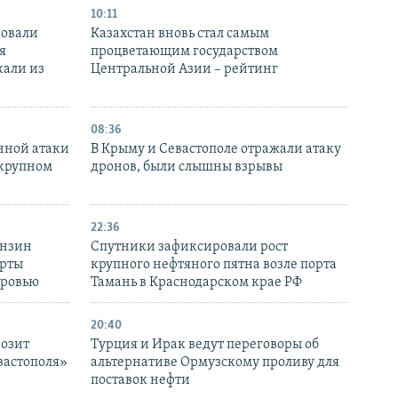
10:11
ковали
Казахстан вновь стал самым
я
процветающим государством
кали из
Центральной Азии – рейтинг
08:36
нной атаки
В Крыму и Севастополе отражали атаку
 крупном
дронов, были слышны взрывы
22:36
ензин
Спутники зафиксировали рост
ерты
крупного нефтяного пятна возле порта
оровью
Тамань в Краснодарском крае РФ
20:40
розит
Турция и Ирак ведут переговоры об
вастополя»
альтернативе Ормузскому проливу для
поставок нефти