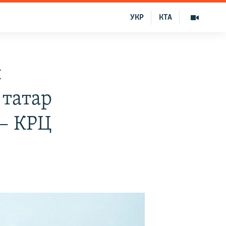
УКР
КТА
и
 татар
 – КРЦ