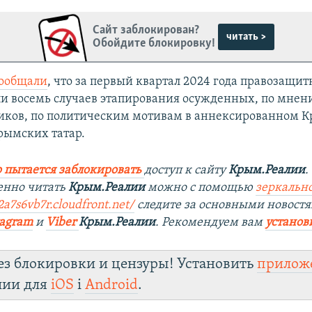
Сайт заблокирован?
читать >
Обойдите блокировку!
сообщали
, что за первый квартал 2024 года правозащи
и восемь случаев этапирования осужденных, по мне
ков, по политическим мотивам в аннексированном Кр
ымских татар.
 пытается заблокировать
доступ к сайту
Крым.Реалии
.
енно читать
Крым.Реалии
можно с помощью
зеркально
a7s6vb7r.cloudfront.net/
следите за основными новостя
tagram
и
Viber
Крым.Реалии
. Рекомендуем вам
установ
ез блокировки и цензуры! Установить
прилож
лии для
iOS
і
Android
.