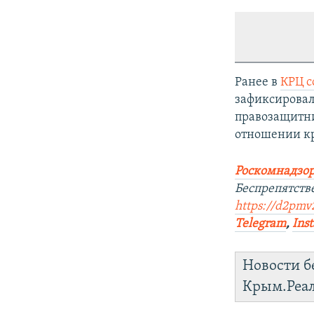
Ранее в
КРЦ 
зафиксировал
правозащитни
отношении кр
Роскомнадзор
Беспрепятств
https://d2pmv2
Telegram
,
Ins
Новости б
Крым.Реа