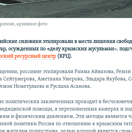
рополе, архивное фото
ссийские силовики этапировали в места лишения свобо
ар, осужденных по «делу крымских мусульман
»,
подс
рский ресурсный центр
(КРЦ).
бщению, россияне этапировали Раима Айвазова, Ремзи
 Сейтумерова, Аметхана Умерова, Эльдара Якубова, 
Ремзи Неметулаева и Руслана Асанова.
е политических заключенных проходит в бесчеловечн
медицинской помощи, в переполненных камерах и по
ким и физическим давлением. Эти методы являются ч
нной политики России по отношению к крымским тат
м жителям полуострова, целью которой является слом