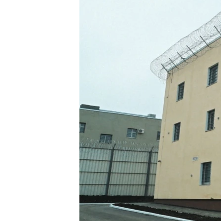
ПОБЕДИТЕЛЕЙ НЕ СУДЯТ?
КРЫМ.НЕПОКОРЕННЫЙ
ELIFBE
УКРАИНСКАЯ ПРОБЛЕМА КРЫМА