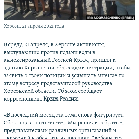
ПРИСОЕДИНЯЙТЕСЬ!
ПОБЕДИТЕЛЕЙ НЕ СУДЯТ?
КРЫМ.НЕПОКОРЕННЫЙ
Херсон, 21 апреля 2021 года
ELIFBE
УКРАИНСКАЯ ПРОБЛЕМА КРЫМА
В среду, 21 апреля, в Херсоне активисты,
Все сайты RFE/RL
выступающие против подачи воды в
аннексированный Россией Крым, пришли к
зданию Херсонской облгосадминистрации, чтобы
заявить о своей позиции и услышать мнение по
этому вопросу представителей руководства
Херсонской области. Об этом сообщает
корреспондент
Крым.Реалии
.
«В последний месяц эта тема снова фигурирует.
Обстановка нагнетается. Мы решили собраться
представителями различных организаций и
движений и обсудить на площади Свободы этот