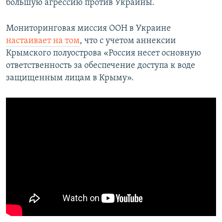
большую агрессию против Украины.
Мониторинговая миссия ООН в Украине
настаивает на том
, что с учетом аннексии
Крымского полуострова «Россия несет основную
ответственность за обеспечение доступа к воде
защищенным лицам в Крыму».