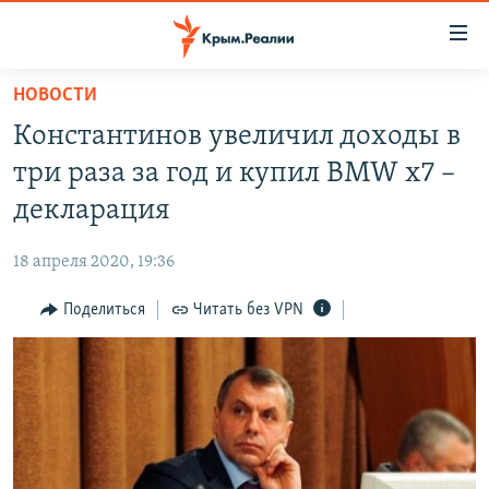
Доступность
ссылки
Вернуться
НОВОСТИ
к
НОВОСТИ
Константинов увеличил доходы в
основному
СПЕЦПРОЕКТЫ
содержанию
три раза за год и купил BMW x7 –
ВОДА
Вернутся
ГРУЗ 200
декларация
к
ИСТОРИЯ
КАРТА ВОЕННЫХ ОБЪЕКТОВ КРЫМА
главной
18 апреля 2020, 19:36
ЕЩЕ
11 ЛЕТ ОККУПАЦИИ КРЫМА. 11 ИСТОРИЙ СОПРОТИВЛЕНИЯ
навигации
Вернутся
Поделиться
Читать без VPN
РАДІО СВОБОДА
ИНТЕРАКТИВ
к
КАК ОБОЙТИ БЛОКИРОВКУ
ИНФОГРАФИКА
поиску
ТЕЛЕПРОЕКТ КРЫМ.РЕАЛИИ
Українською
СОВЕТЫ ПРАВОЗАЩИТНИКОВ
Qırımtatar
ПРОПАВШИЕ БЕЗ ВЕСТИ