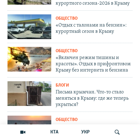
курортного сезона-2026 в Крыму
ОБЩЕСТВО
«Отдых с талонами на бензин»:
курортный сезон в Крыму
ОБЩЕСТВО
«Включен режим тишины и
красоты». Отдых в прифронтовом
Крыму без интернета и бензина
БЛОГИ
Письма крымчан. Что-то стало
меняться в Крыму: где же теперь
укрыться?
ОБЩЕСТВО
«Угроз не видим»: в Крым на
КТА
УКР
отдых и оздоровление завезут
тысячи детей