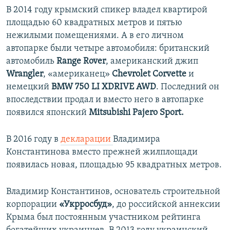
В 2014 году крымский спикер владел квартирой
площадью 60 квадратных метров и пятью
нежилыми помещениями. А в его личном
автопарке были четыре автомобиля: британский
автомобиль
Range Rover
, американский джип
Wrangler
, «американец»
Chevrolet Corvette
и
немецкий
BMW 750 LI XDRIVE AWD
. Последний он
впоследствии продал и вместо него в автопарке
появился японский
Mitsubishi Pajero Sport.
В 2016 году в
декларации
Владимира
Константинова вместо прежней жилплощади
появилась новая, площадью 95 квадратных метров.
Владимир Константинов, основатель строительной
корпорации
«Укрросбуд»
, до российской аннексии
Крыма был постоянным участником рейтинга