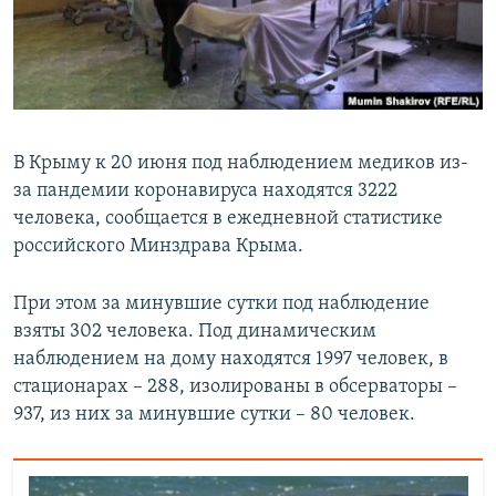
ПРИСОЕДИНЯЙТЕСЬ!
ПОБЕДИТЕЛЕЙ НЕ СУДЯТ?
КРЫМ.НЕПОКОРЕННЫЙ
ELIFBE
УКРАИНСКАЯ ПРОБЛЕМА КРЫМА
В Крыму к 20 июня под наблюдением медиков из-
Все сайты RFE/RL
за пандемии коронавируса находятся 3222
человека, сообщается в ежедневной статистике
российского Минздрава Крыма.
При этом за минувшие сутки под наблюдение
взяты 302 человека. Под динамическим
наблюдением на дому находятся 1997 человек, в
стационарах – 288, изолированы в обсерваторы –
937, из них за минувшие сутки – 80 человек.